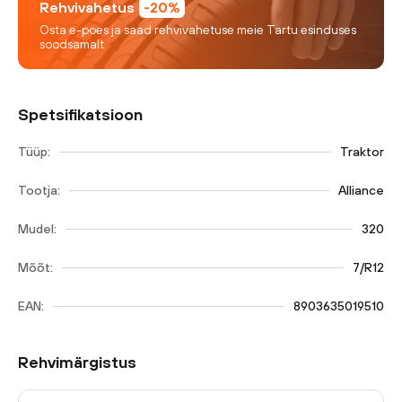
Rehvivahetus
-20%
Osta e-poes ja saad rehvivahetuse meie Tartu esinduses
soodsamalt.
Spetsifikatsioon
Tüüp:
Traktor
Tootja:
Alliance
Mudel:
320
Mõõt:
7/R12
EAN:
8903635019510
Rehvimärgistus