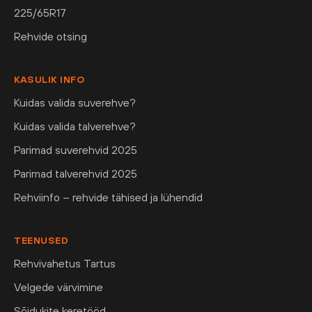
225/65R17
Rehvide otsing
KASULIK INFO
Kuidas valida suverehve?
Kuidas valida talverehve?
Parimad suverehvid 2025
Parimad talverehvid 2025
Rehviinfo – rehvide tähised ja lühendid
TEENUSED
Rehvivahetus Tartus
Velgede värvimine
Sõidukite keretööd