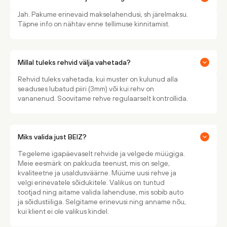
Jah. Pakume erinevaid makselahendusi, sh järelmaksu.
Täpne info on nähtav enne tellimuse kinnitamist.
Millal tuleks rehvid välja vahetada?
Rehvid tuleks vahetada, kui muster on kulunud alla
seaduses lubatud piiri (3mm) või kui rehv on
vananenud. Soovitame rehve regulaarselt kontrollida.
Miks valida just BEIZ?
Tegeleme igapäevaselt rehvide ja velgede müügiga.
Meie eesmärk on pakkuda teenust, mis on selge,
kvaliteetne ja usaldusväärne. Müüme uusi rehve ja
velgi erinevatele sõidukitele. Valikus on tuntud
tootjad ning aitame valida lahenduse, mis sobib auto
ja sõidustiiliga. Selgitame erinevusi ning anname nõu,
kui klient ei ole valikus kindel.