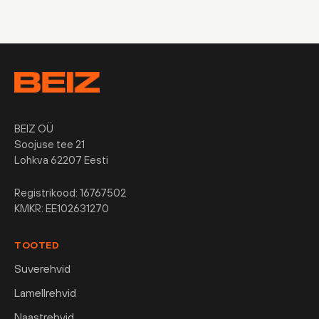
BEIZ OÜ
Soojuse tee 21
Lohkva 62207 Eesti
Registrikood: 16767502
KMKR: EE102631270
TOOTED
Suverehvid
Lamellrehvid
Naastrehvid