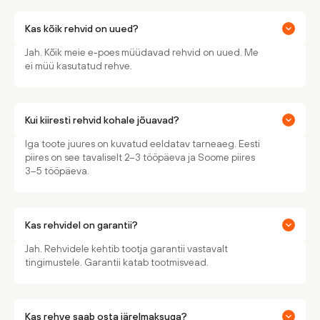
Kas kõik rehvid on uued?
Jah. Kõik meie e-poes müüdavad rehvid on uued. Me
ei müü kasutatud rehve.
Kui kiiresti rehvid kohale jõuavad?
Iga toote juures on kuvatud eeldatav tarneaeg. Eesti
piires on see tavaliselt 2–3 tööpäeva ja Soome piires
3–5 tööpäeva.
Kas rehvidel on garantii?
Jah. Rehvidele kehtib tootja garantii vastavalt
tingimustele. Garantii katab tootmisvead.
Kas rehve saab osta järelmaksuga?