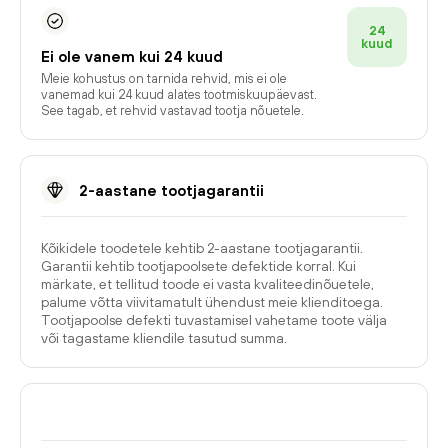
24
kuud
Ei ole vanem kui 24 kuud
Meie kohustus on tarnida rehvid, mis ei ole
vanemad kui 24 kuud alates tootmiskuupäevast.
See tagab, et rehvid vastavad tootja nõuetele.
2-aastane tootjagarantii
Kõikidele toodetele kehtib 2-aastane tootjagarantii.
Garantii kehtib tootjapoolsete defektide korral. Kui
märkate, et tellitud toode ei vasta kvaliteedinõuetele,
palume võtta viivitamatult ühendust meie klienditoega.
Tootjapoolse defekti tuvastamisel vahetame toote välja
või tagastame kliendile tasutud summa.