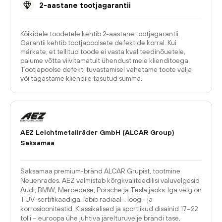
2-aastane tootjagarantii
Kõikidele toodetele kehtib 2-aastane tootjagarantii.
Garantii kehtib tootjapoolsete defektide korral. Kui
märkate, et tellitud toode ei vasta kvaliteedinõuetele,
palume võtta viivitamatult ühendust meie klienditoega.
Tootjapoolse defekti tuvastamisel vahetame toote välja
või tagastame kliendile tasutud summa.
AEZ Leichtmetallräder GmbH (ALCAR Group)
Saksamaa
Saksamaa premium-bränd ALCAR Grupist, tootmine
Neuenrades. AEZ valmistab kõrgkvaliteedilisi valuvelgesid
Audi, BMW, Mercedese, Porsche ja Tesla jaoks. Iga velg on
TÜV-sertifikaadiga, läbib radiaal-, löögi- ja
korrosioonitestid. Klassikalised ja sportlikud disainid 17–22
tolli – euroopa ühe juhtiva järelturuvelje brändi tase.