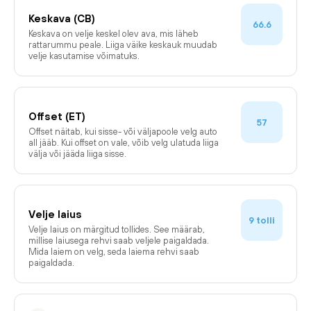
Keskava (CB)
66.6
Keskava on velje keskel olev ava, mis läheb
rattarummu peale. Liiga väike keskauk muudab
velje kasutamise võimatuks.
Offset (ET)
57
Offset näitab, kui sisse- või väljapoole velg auto
all jääb. Kui offset on vale, võib velg ulatuda liiga
välja või jääda liiga sisse.
Velje laius
tolli
9
Velje laius on märgitud tollides. See määrab,
millise laiusega rehvi saab veljele paigaldada.
Mida laiem on velg, seda laiema rehvi saab
paigaldada.