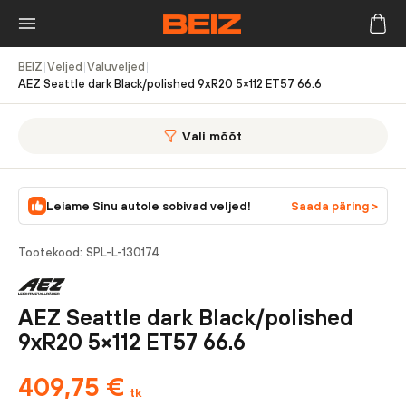
BEIZ
|
Veljed
|
Valuveljed
|
AEZ Seattle dark Black/polished 9xR20 5×112 ET57 66.6
Vali mõõt
Leiame Sinu autole sobivad veljed!
Saada päring >
Tootekood:
SPL-L-130174
AEZ Seattle dark Black/polished
9xR20 5×112 ET57 66.6
409,75
€
tk