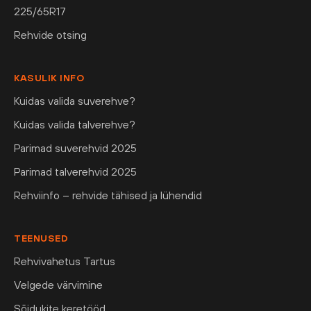
225/65R17
Rehvide otsing
KASULIK INFO
Kuidas valida suverehve?
Kuidas valida talverehve?
Parimad suverehvid 2025
Parimad talverehvid 2025
Rehviinfo – rehvide tähised ja lühendid
TEENUSED
Rehvivahetus Tartus
Velgede värvimine
Sõidukite keretööd