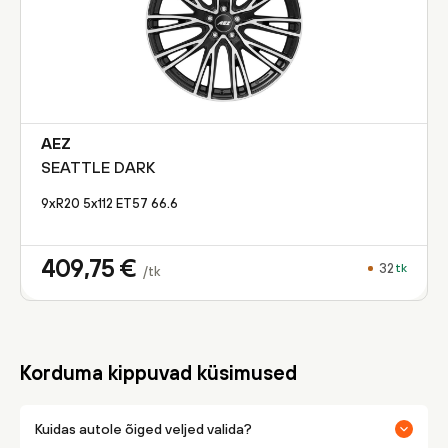
AEZ
SEATTLE DARK
9xR20 5x112 ET57 66.6
409,75
€
32
tk
/tk
Korduma kippuvad küsimused
Kuidas autole õiged veljed valida?