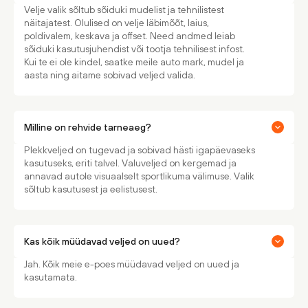
Velje valik sõltub sõiduki mudelist ja tehnilistest
näitajatest. Olulised on velje läbimõõt, laius,
poldivalem, keskava ja offset. Need andmed leiab
sõiduki kasutusjuhendist või tootja tehnilisest infost.
Kui te ei ole kindel, saatke meile auto mark, mudel ja
aasta ning aitame sobivad veljed valida.
Milline on rehvide tarneaeg?
Plekkveljed on tugevad ja sobivad hästi igapäevaseks
kasutuseks, eriti talvel. Valuveljed on kergemad ja
annavad autole visuaalselt sportlikuma välimuse. Valik
sõltub kasutusest ja eelistusest.
Kas kõik müüdavad veljed on uued?
Jah. Kõik meie e-poes müüdavad veljed on uued ja
kasutamata.