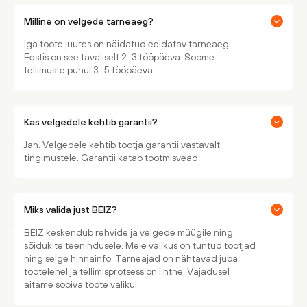
Milline on velgede tarneaeg?
Iga toote juures on näidatud eeldatav tarneaeg.
Eestis on see tavaliselt 2–3 tööpäeva. Soome
tellimuste puhul 3–5 tööpäeva.
Kas velgedele kehtib garantii?
Jah. Velgedele kehtib tootja garantii vastavalt
tingimustele. Garantii katab tootmisvead.
Miks valida just BEIZ?
BEIZ keskendub rehvide ja velgede müügile ning
sõidukite teenindusele. Meie valikus on tuntud tootjad
ning selge hinnainfo. Tarneajad on nähtavad juba
tootelehel ja tellimisprotsess on lihtne. Vajadusel
aitame sobiva toote valikul.