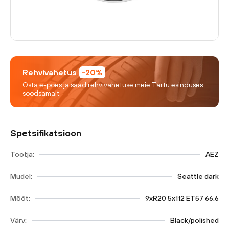
Rehvivahetus
-20%
Osta e-poes ja saad rehvivahetuse meie Tartu esinduses
soodsamalt.
Spetsifikatsioon
Tootja:
AEZ
Mudel:
Seattle dark
Mõõt:
9xR20 5x112 ET57 66.6
Värv:
Black/polished