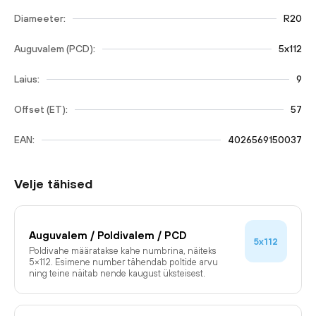
Diameeter:
R20
Auguvalem (PCD):
5x112
Laius:
9
Offset (ET):
57
EAN:
4026569150037
Velje tähised
Auguvalem / Poldivalem / PCD
5x112
Poldivahe määratakse kahe numbrina, näiteks
5×112. Esimene number tähendab poltide arvu
ning teine näitab nende kaugust üksteisest.