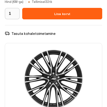
Hind (KM-ga)
Tellimisel
32
tk
Lisa korvi
Tasuta kohaletoimetamine