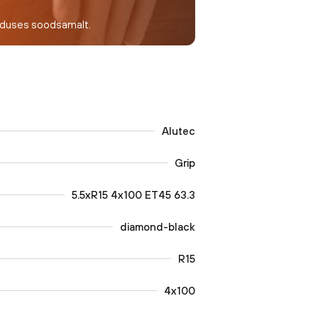
nduses soodsamalt.
Alutec
Grip
5.5xR15 4x100 ET45 63.3
diamond-black
R15
4x100