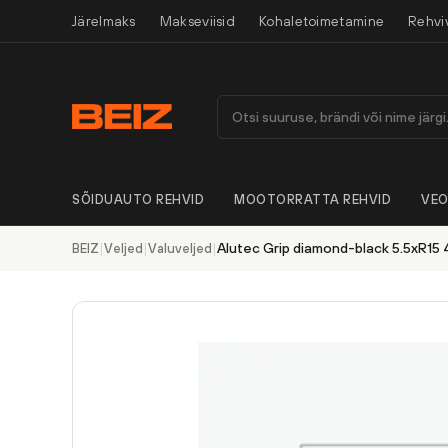
Järelmaks
Makseviisid
Kohaletoimetamine
Rehvi
SÕIDUAUTO REHVID
MOOTORRATTA REHVID
VEO
|
|
|
Alutec Grip diamond-black 5.5xR15
BEIZ
Veljed
Valuveljed