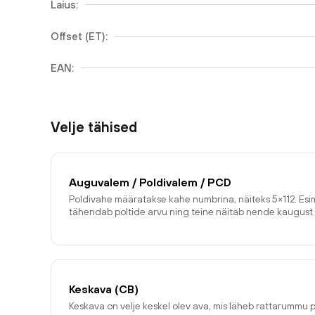
Laius:
Offset (ET):
EAN:
Velje tähised
Auguvalem / Poldivalem / PCD
Poldivahe määratakse kahe numbrina, näiteks 5×112. E
tähendab poltide arvu ning teine näitab nende kaugust 
Keskava (CB)
Keskava on velje keskel olev ava, mis läheb rattarummu p