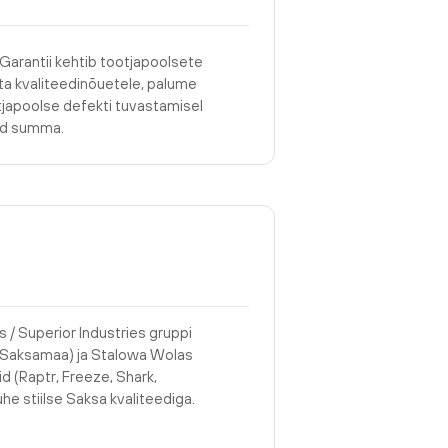
 Garantii kehtib tootjapoolsete
asta kvaliteedinõuetele, palume
tjapoolse defekti tuvastamisel
tud summa.
 / Superior Industries gruppi
 (Saksamaa) ja Stalowa Wolas
nid (Raptr, Freeze, Shark,
he stiilse Saksa kvaliteediga.