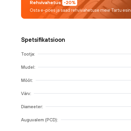
Rehvivahetus
-20%
Osta e-poes ja saad rehvivahetuse meie Tartu esi
Spetsifikatsioon
Tootja:
Mudel:
Mõõt:
Värv:
Diameeter:
Auguvalem (PCD):