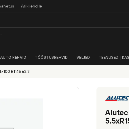
vahetus
Ärikliendile
AUTO REHVID
TÖÖSTUSREHVID
VELJED
TEENUSED | KAS
 4×100 ET45 63.3
Alutec
5.5xR1