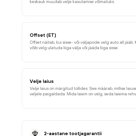
keskauk muudab velje kasutamise võimatuks.
Offset (ET)
Offset näitab, kui sisse- või väljapoole velg auto all jääb. 
võib velg ulatuda liiga välja või jääda liiga sisse.
Velje laius
Velje laius on märgitud tollides. See määrab, millise laiu
veljele paigaldada. Mida laiem on velg, seda laiema reh
2-aastane tootjagarantii