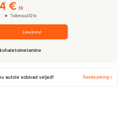
84
€
tk
Tellimisel
32
tk
Lisa korvi
 kohaletoimetamine
nu autole sobivad veljed!
Saada päring >