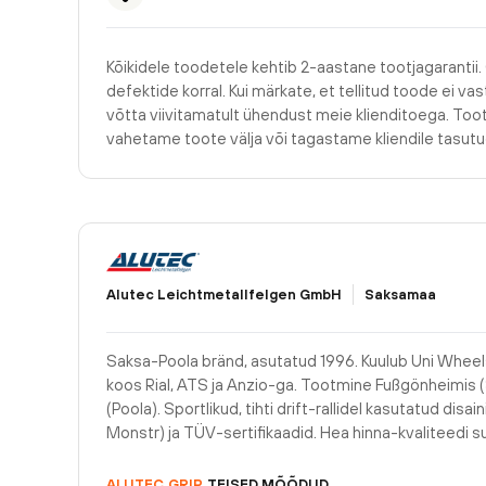
Kõikidele toodetele kehtib 2-aastane tootjagarantii.
defektide korral. Kui märkate, et tellitud toode ei v
võtta viivitamatult ühendust meie klienditoega. Too
vahetame toote välja või tagastame kliendile tasu
Alutec Leichtmetallfelgen GmbH
Saksamaa
Saksa-Poola bränd, asutatud 1996. Kuulub Uni Wheels
koos Rial, ATS ja Anzio-ga. Tootmine Fußgönheimis
(Poola). Sportlikud, tihti drift-rallidel kasutatud disai
Monstr) ja TÜV-sertifikaadid. Hea hinna-kvaliteedi su
ALUTEC
GRIP
TEISED MÕÕDUD