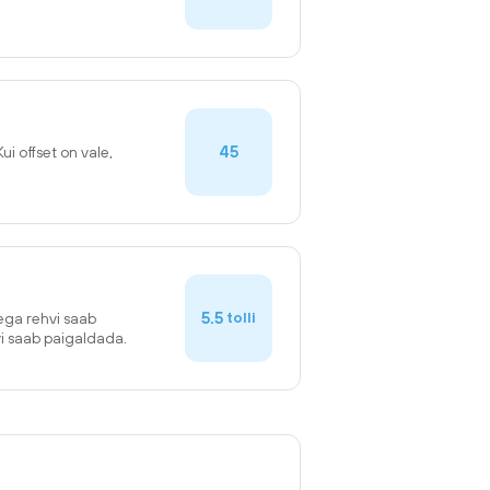
45
Kui offset on vale,
5.5
tolli
sega rehvi saab
vi saab paigaldada.