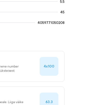
5.5
45
4059771050208
4x100
simene number
üksteisest.
63.3
eale. Liiga väike