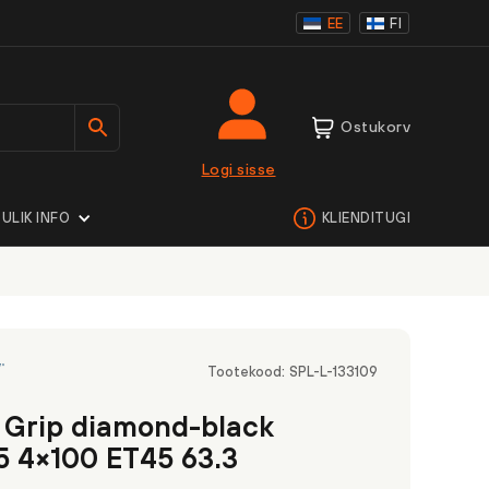
EE
FI
Ostukorv
Logi sisse
ULIK INFO
KLIENDITUGI
Tootekood:
SPL-L-133109
 Grip diamond-black
5 4×100 ET45 63.3