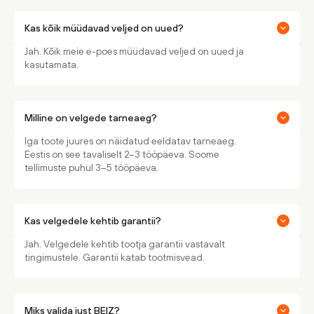
Kas kõik müüdavad veljed on uued?
Jah. Kõik meie e-poes müüdavad veljed on uued ja
kasutamata.
Milline on velgede tarneaeg?
Iga toote juures on näidatud eeldatav tarneaeg.
Eestis on see tavaliselt 2–3 tööpäeva. Soome
tellimuste puhul 3–5 tööpäeva.
Kas velgedele kehtib garantii?
Jah. Velgedele kehtib tootja garantii vastavalt
tingimustele. Garantii katab tootmisvead.
Miks valida just BEIZ?