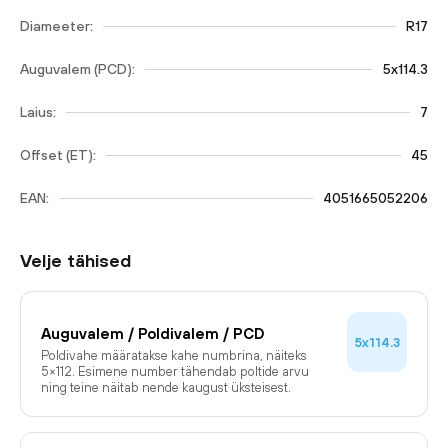
Diameeter:
R17
Auguvalem (PCD):
5x114.3
Laius:
7
Offset (ET):
45
EAN:
4051665052206
Velje tähised
Auguvalem / Poldivalem / PCD
5x114.3
Poldivahe määratakse kahe numbrina, näiteks
5×112. Esimene number tähendab poltide arvu
ning teine näitab nende kaugust üksteisest.