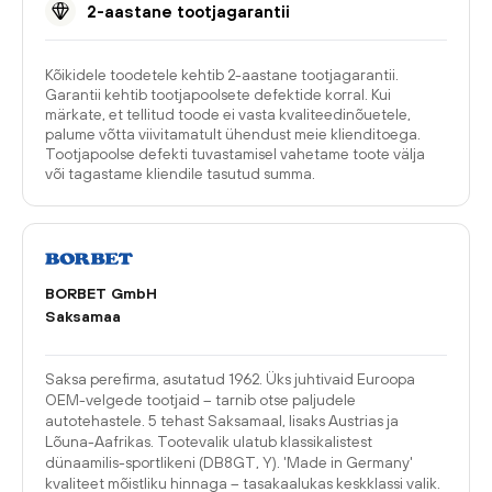
2-aastane tootjagarantii
Kõikidele toodetele kehtib 2-aastane tootjagarantii.
Garantii kehtib tootjapoolsete defektide korral. Kui
märkate, et tellitud toode ei vasta kvaliteedinõuetele,
palume võtta viivitamatult ühendust meie klienditoega.
Tootjapoolse defekti tuvastamisel vahetame toote välja
või tagastame kliendile tasutud summa.
BORBET GmbH
Saksamaa
Saksa perefirma, asutatud 1962. Üks juhtivaid Euroopa
OEM-velgede tootjaid – tarnib otse paljudele
autotehastele. 5 tehast Saksamaal, lisaks Austrias ja
Lõuna-Aafrikas. Tootevalik ulatub klassikalistest
dünaamilis-sportlikeni (DB8GT, Y). 'Made in Germany'
kvaliteet mõistliku hinnaga – tasakaalukas keskklassi valik.