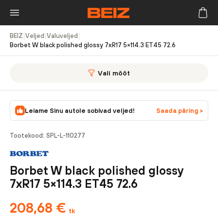
BEIZ
|
Veljed
|
Valuveljed
|
Borbet W black polished glossy 7xR17 5×114.3 ET45 72.6
Vali mõõt
Leiame Sinu autole sobivad veljed!
Saada päring >
Tootekood:
SPL-L-110277
Borbet W black polished glossy
7xR17 5×114.3 ET45 72.6
208,68
€
tk