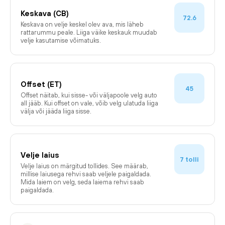
Keskava (CB)
72.6
Keskava on velje keskel olev ava, mis läheb
rattarummu peale. Liiga väike keskauk muudab
velje kasutamise võimatuks.
Offset (ET)
45
Offset näitab, kui sisse- või väljapoole velg auto
all jääb. Kui offset on vale, võib velg ulatuda liiga
välja või jääda liiga sisse.
Velje laius
tolli
7
Velje laius on märgitud tollides. See määrab,
millise laiusega rehvi saab veljele paigaldada.
Mida laiem on velg, seda laiema rehvi saab
paigaldada.