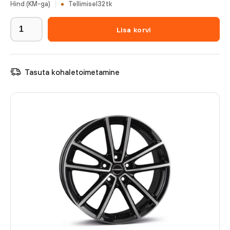
Hind (KM-ga)
Tellimisel
32
tk
Lisa korvi
Tasuta kohaletoimetamine