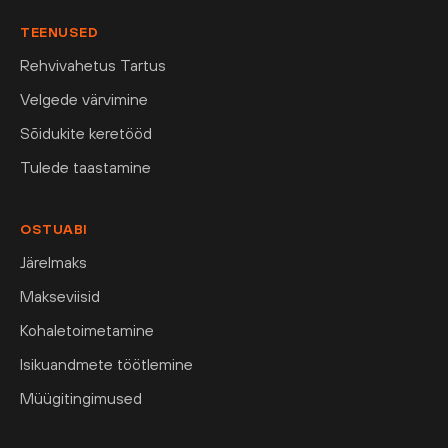
TEENUSED
Rehvivahetus Tartus
Velgede värvimine
Sõidukite keretööd
Tulede taastamine
OSTUABI
Järelmaks
Makseviisid
Kohaletoimetamine
Isikuandmete töötlemine
Müügitingimused