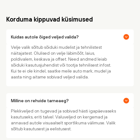
Korduma kippuvad küsimused
Kuidas autole õiged veljed valida?
Velje valik sõltub sõiduki mudelist ja tehnilistest
näitajatest. Olulised on velje läbimõõt, laius,
poldivalem, keskava ja offset. Need andmed leiab
sõiduki kasutusjuhendist või tootja tehnilisest infost.
Kui te ei ole kindel, saatke meile auto mark, mudel ja
aasta ning aitame sobivad veljed valida.
Milline on rehvide tarneaeg?
Plekkveljed on tugevad ja sobivad hästi igapäevaseks
kasutuseks, eriti talvel. Valuveljed on kergemad ja
annavad autole visuaalselt sportlikuma välimuse. Valik
sõltub kasutusest ja eelistusest.