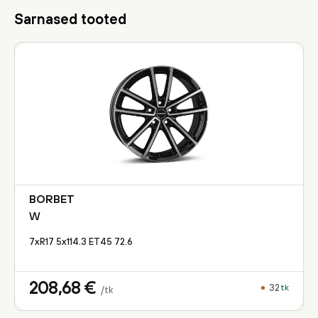
Sarnased tooted
BORBET
W
7xR17 5x114.3 ET45 72.6
208,68
€
32
tk
/tk