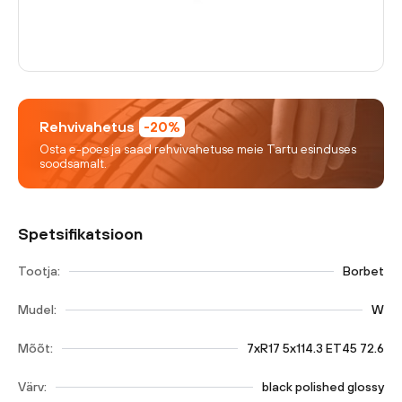
Rehvivahetus
-20%
Osta e-poes ja saad rehvivahetuse meie Tartu esinduses
soodsamalt.
Spetsifikatsioon
Tootja:
Borbet
Mudel:
W
Mõõt:
7xR17 5x114.3 ET45 72.6
Värv:
black polished glossy