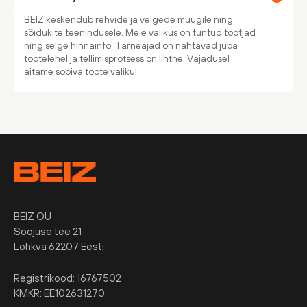
BEIZ keskendub rehvide ja velgede müügile ning
sõidukite teenindusele. Meie valikus on tuntud tootjad
ning selge hinnainfo. Tarneajad on nähtavad juba
tootelehel ja tellimisprotsess on lihtne. Vajadusel
aitame sobiva toote valikul.
BEIZ OÜ
Soojuse tee 21
Lohkva 62207 Eesti
Registrikood: 16767502
KMKR: EE102631270