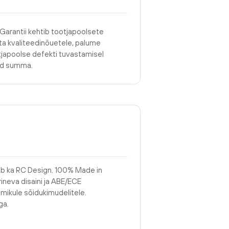
 Garantii kehtib tootjapoolsete
asta kvaliteedinõuetele, palume
tjapoolse defekti tuvastamisel
tud summa.
ub ka RC Design. 100% Made in
rineva disaini ja ABE/ECE
namikule sõidukimudelitele.
ga.