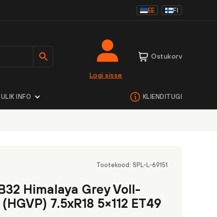
EE
FI
Ostukorv
Logi sisse
ULIK INFO
KLIENDITUGI
Tootekood:
SPL-L-69151
B32 Himalaya Grey Voll-
t (HGVP) 7.5xR18 5×112 ET49