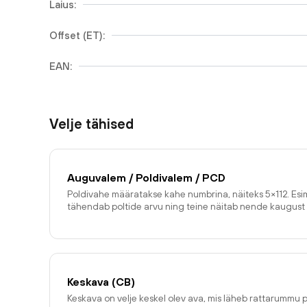
Laius:
Offset (ET):
EAN:
Velje tähised
Auguvalem / Poldivalem / PCD
Poldivahe määratakse kahe numbrina, näiteks 5×112. E
tähendab poltide arvu ning teine näitab nende kaugust 
Keskava (CB)
Keskava on velje keskel olev ava, mis läheb rattarummu p