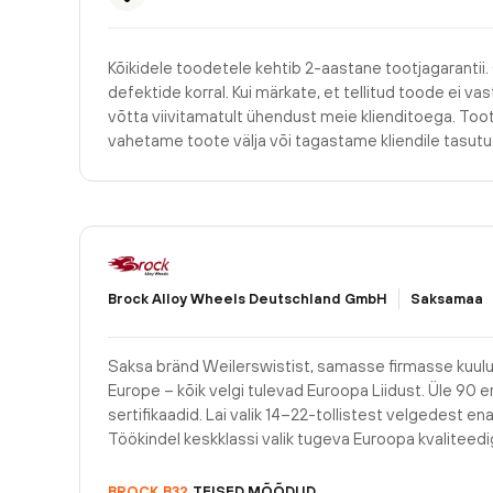
Kõikidele toodetele kehtib 2-aastane tootjagarantii.
defektide korral. Kui märkate, et tellitud toode ei v
võtta viivitamatult ühendust meie klienditoega. Too
vahetame toote välja või tagastame kliendile tasu
Brock Alloy Wheels Deutschland GmbH
Saksamaa
Saksa bränd Weilerswistist, samasse firmasse kuul
Europe – kõik velgi tulevad Euroopa Liidust. Üle 90 e
sertifikaadid. Lai valik 14–22-tollistest velgedest e
Töökindel keskklassi valik tugeva Euroopa kvaliteedi
BROCK
B32
TEISED MÕÕDUD