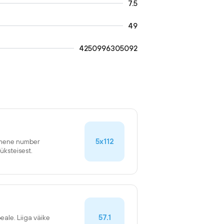
7.5
49
4250996305092
5x112
simene number
üksteisest.
57.1
eale. Liiga väike