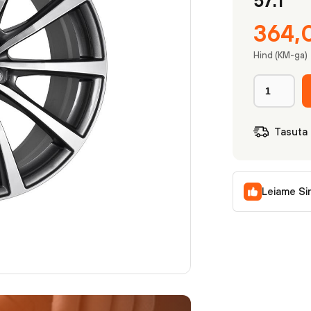
57.1
364
Hind (KM-ga)
Tasuta
Leiame Si