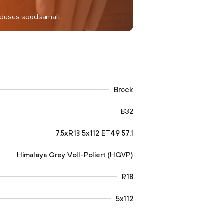
nduses soodsamalt.
Brock
B32
7.5xR18 5x112 ET49 57.1
Himalaya Grey Voll-Poliert (HGVP)
R18
5x112