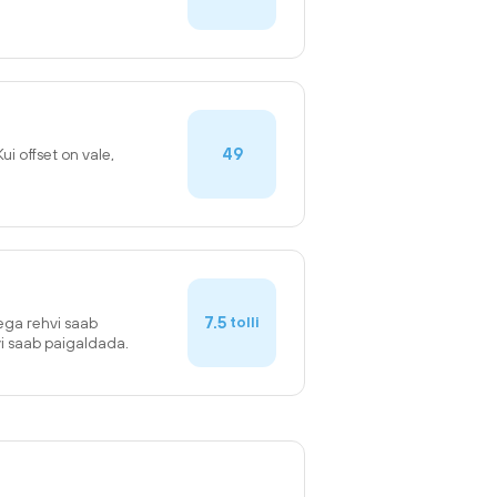
49
Kui offset on vale,
7.5
tolli
sega rehvi saab
vi saab paigaldada.