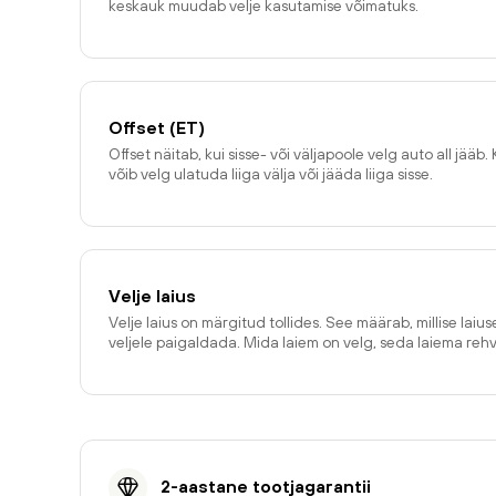
keskauk muudab velje kasutamise võimatuks.
Offset (ET)
Offset näitab, kui sisse- või väljapoole velg auto all jääb. 
võib velg ulatuda liiga välja või jääda liiga sisse.
Velje laius
Velje laius on märgitud tollides. See määrab, millise laiu
veljele paigaldada. Mida laiem on velg, seda laiema reh
2-aastane tootjagarantii