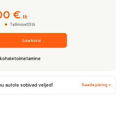
,00
€
tk
Tellimisel
13
tk
Lisa korvi
 kohaletoimetamine
nu autole sobivad veljed!
Saada päring >