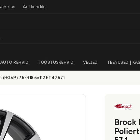
vahetus
Ärikliendile
AUTO REHVID
TÖÖSTUSREHVID
VELJED
TEENUSED | KAS
t (HGVP) 7.5xR18 5×112 ET49 57.1
Brock 
Polier