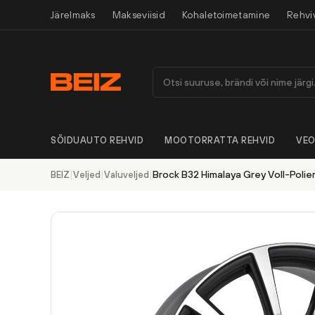
Järelmaks
Makseviisid
Kohaletoimetamine
Rehvi
SÕIDUAUTO REHVID
MOOTORRATTA REHVID
VEO
|
|
|
Brock B32 Himalaya Grey Voll-Polier
BEIZ
Veljed
Valuveljed