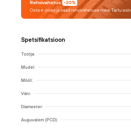
Rehvivahetus
-20%
Osta e-poes ja saad rehvivahetuse meie Tartu esi
Spetsifikatsioon
Tootja:
Mudel:
Mõõt:
Värv:
Diameeter:
Auguvalem (PCD):