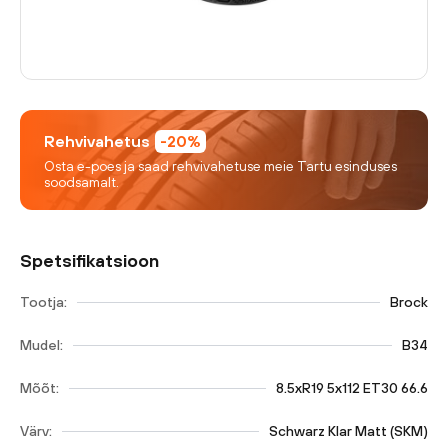
Rehvivahetus
-20%
Osta e-poes ja saad rehvivahetuse meie Tartu esinduses
soodsamalt.
Spetsifikatsioon
Tootja:
Brock
Mudel:
B34
Mõõt:
8.5xR19 5x112 ET30 66.6
Värv:
Schwarz Klar Matt (SKM)