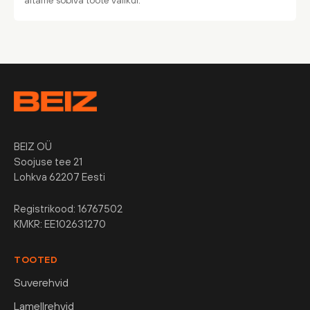
aitame sobiva toote valikul.
BEIZ OÜ
Soojuse tee 21
Lohkva 62207 Eesti
Registrikood: 16767502
KMKR: EE102631270
TOOTED
Suverehvid
Lamellrehvid