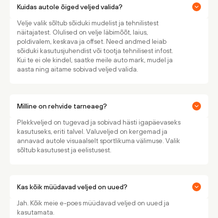
Kuidas autole õiged veljed valida?
Velje valik sõltub sõiduki mudelist ja tehnilistest
näitajatest. Olulised on velje läbimõõt, laius,
poldivalem, keskava ja offset. Need andmed leiab
sõiduki kasutusjuhendist või tootja tehnilisest infost.
Kui te ei ole kindel, saatke meile auto mark, mudel ja
aasta ning aitame sobivad veljed valida.
Milline on rehvide tarneaeg?
Plekkveljed on tugevad ja sobivad hästi igapäevaseks
kasutuseks, eriti talvel. Valuveljed on kergemad ja
annavad autole visuaalselt sportlikuma välimuse. Valik
sõltub kasutusest ja eelistusest.
Kas kõik müüdavad veljed on uued?
Jah. Kõik meie e-poes müüdavad veljed on uued ja
kasutamata.