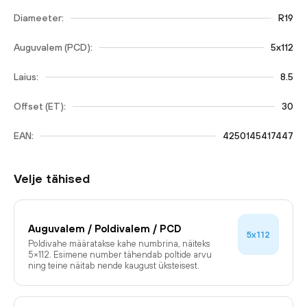
Diameeter:
R19
Auguvalem (PCD):
5x112
Laius:
8.5
Offset (ET):
30
EAN:
4250145417447
Velje tähised
Auguvalem / Poldivalem / PCD
5x112
Poldivahe määratakse kahe numbrina, näiteks
5×112. Esimene number tähendab poltide arvu
ning teine näitab nende kaugust üksteisest.