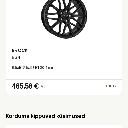
BROCK
B34
8.5xR19 5x112 ET30 66.6
485,58
€
10
tk
/tk
Korduma kippuvad küsimused