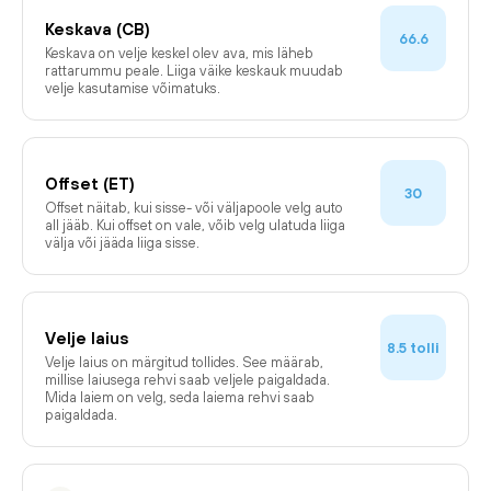
Keskava (CB)
66.6
Keskava on velje keskel olev ava, mis läheb
rattarummu peale. Liiga väike keskauk muudab
velje kasutamise võimatuks.
Offset (ET)
30
Offset näitab, kui sisse- või väljapoole velg auto
all jääb. Kui offset on vale, võib velg ulatuda liiga
välja või jääda liiga sisse.
Velje laius
tolli
8.5
Velje laius on märgitud tollides. See määrab,
millise laiusega rehvi saab veljele paigaldada.
Mida laiem on velg, seda laiema rehvi saab
paigaldada.