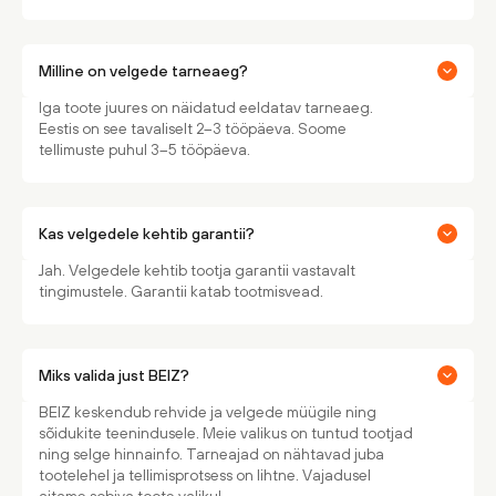
Milline on velgede tarneaeg?
Iga toote juures on näidatud eeldatav tarneaeg.
Eestis on see tavaliselt 2–3 tööpäeva. Soome
tellimuste puhul 3–5 tööpäeva.
Kas velgedele kehtib garantii?
Jah. Velgedele kehtib tootja garantii vastavalt
tingimustele. Garantii katab tootmisvead.
Miks valida just BEIZ?
BEIZ keskendub rehvide ja velgede müügile ning
sõidukite teenindusele. Meie valikus on tuntud tootjad
ning selge hinnainfo. Tarneajad on nähtavad juba
tootelehel ja tellimisprotsess on lihtne. Vajadusel