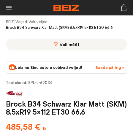
BEIZ
|
Veljed
|
Valuveljed
|
Brock B34 Schwarz Klar Matt (SKM) 8.5xR19 5×112 ET30 66.6
Vali mõõt
Leiame Sinu autole sobivad veljed!
Saada päring >
Tootekood:
SPL-L-69034
Brock B34 Schwarz Klar Matt (SKM)
8.5xR19 5×112 ET30 66.6
485,58
€
tk