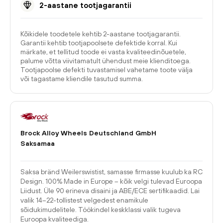
2-aastane tootjagarantii
Kõikidele toodetele kehtib 2-aastane tootjagarantii.
Garantii kehtib tootjapoolsete defektide korral. Kui
märkate, et tellitud toode ei vasta kvaliteedinõuetele,
palume võtta viivitamatult ühendust meie klienditoega.
Tootjapoolse defekti tuvastamisel vahetame toote välja
või tagastame kliendile tasutud summa.
Brock Alloy Wheels Deutschland GmbH
Saksamaa
Saksa bränd Weilerswistist, samasse firmasse kuulub ka RC
Design. 100% Made in Europe – kõik velgi tulevad Euroopa
Liidust. Üle 90 erineva disaini ja ABE/ECE sertifikaadid. Lai
valik 14–22-tollistest velgedest enamikule
sõidukimudelitele. Töökindel keskklassi valik tugeva
Euroopa kvaliteediga.