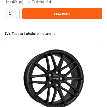
Hind (KM-ga)
Tellimisel
10
tk
Lisa korvi
Tasuta kohaletoimetamine