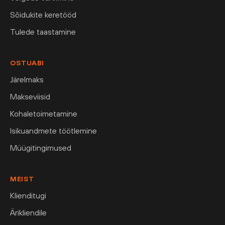
Sõidukite keretööd
Tulede taastamine
OSTUABI
Järelmaks
Makseviisid
Kohaletoimetamine
Isikuandmete töötlemine
Müügitingimused
MEIST
Klienditugi
Ärikliendile