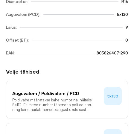
Diameeter:
R16
Auguvalem (PCD):
5x130
Laius:
9
Offset (ET):
0
EAN:
8058264071290
Velje tähised
Auguvalem / Poldivalem / PCD
5x130
Poldivahe määratakse kahe numbrina, näiteks
5×112. Esimene number tähendab poltide arvu
ning teine näitab nende kaugust üksteisest.