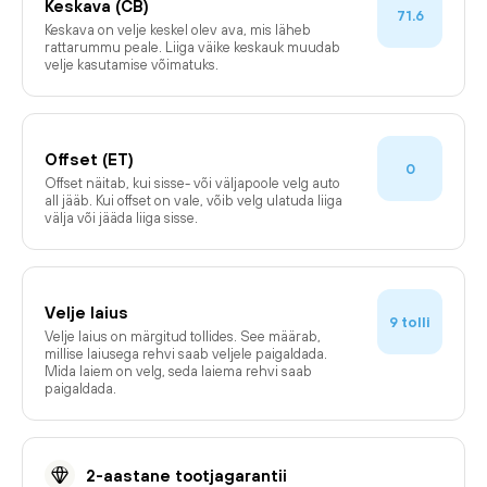
Keskava (CB)
71.6
Keskava on velje keskel olev ava, mis läheb
rattarummu peale. Liiga väike keskauk muudab
velje kasutamise võimatuks.
Offset (ET)
0
Offset näitab, kui sisse- või väljapoole velg auto
all jääb. Kui offset on vale, võib velg ulatuda liiga
välja või jääda liiga sisse.
Velje laius
tolli
9
Velje laius on märgitud tollides. See määrab,
millise laiusega rehvi saab veljele paigaldada.
Mida laiem on velg, seda laiema rehvi saab
paigaldada.
2-aastane tootjagarantii