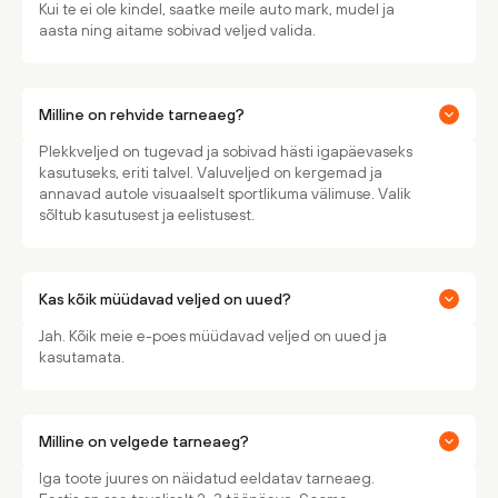
Kui te ei ole kindel, saatke meile auto mark, mudel ja
aasta ning aitame sobivad veljed valida.
Milline on rehvide tarneaeg?
Plekkveljed on tugevad ja sobivad hästi igapäevaseks
kasutuseks, eriti talvel. Valuveljed on kergemad ja
annavad autole visuaalselt sportlikuma välimuse. Valik
sõltub kasutusest ja eelistusest.
Kas kõik müüdavad veljed on uued?
Jah. Kõik meie e-poes müüdavad veljed on uued ja
kasutamata.
Milline on velgede tarneaeg?
Iga toote juures on näidatud eeldatav tarneaeg.