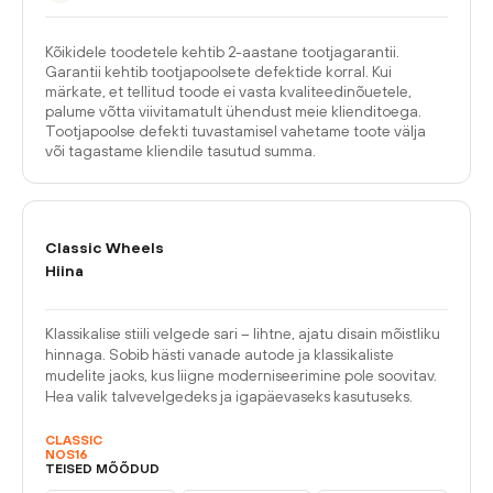
Kõikidele toodetele kehtib 2-aastane tootjagarantii.
Garantii kehtib tootjapoolsete defektide korral. Kui
märkate, et tellitud toode ei vasta kvaliteedinõuetele,
palume võtta viivitamatult ühendust meie klienditoega.
Tootjapoolse defekti tuvastamisel vahetame toote välja
või tagastame kliendile tasutud summa.
Classic Wheels
Hiina
Klassikalise stiili velgede sari – lihtne, ajatu disain mõistliku
hinnaga. Sobib hästi vanade autode ja klassikaliste
mudelite jaoks, kus liigne moderniseerimine pole soovitav.
Hea valik talvevelgedeks ja igapäevaseks kasutuseks.
CLASSIC
NOS16
TEISED MÕÕDUD