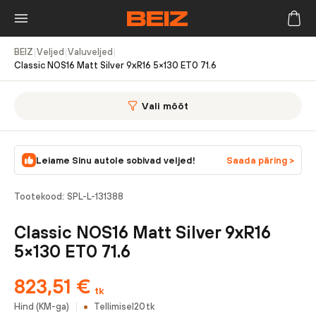
BEIZ
|
Veljed
|
Valuveljed
|
Classic NOS16 Matt Silver 9xR16 5×130 ET0 71.6
Vali mõõt
Leiame Sinu autole sobivad veljed!
Saada päring >
Tootekood:
SPL-L-131388
Classic NOS16 Matt Silver 9xR16
5×130 ET0 71.6
823,51
€
tk
Hind (KM-ga)
Tellimisel
20
tk