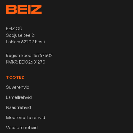
BEIZ OÜ
Soojuse tee 21
Lohkva 62207 Eesti
Registrikood: 16767502
KMKR: EE102631270
TOOTED
Suverehvid
Lamellrehvid
Naastrehvid
Mootorratta rehvid
Veoauto rehvid