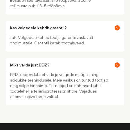
Eestis on see tavaliselt 2–3 tööpäeva. Soome
tellimuste puhul 3–5 tööpäeva.
Kas velgedele kehtib garantii?
Jah. Velgedele kehtib tootja garantii vastavalt
tingimustele. Garantii katab tootmisvead.
Miks valida just BEIZ?
BEIZ keskendub rehvide ja velgede müügile ning
sõidukite teenindusele. Meie valikus on tuntud tootjad
ning selge hinnainfo. Tarneajad on nähtavad juba
tootelehel ja tellimisprotsess on lihtne. Vajadusel
aitame sobiva toote valikul.