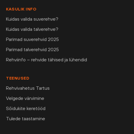
KASULIK INFO
Kuidas valida suverehve?
Kuidas valida talverehve?
Parimad suverehvid 2025
Parimad talverehvid 2025
Rehviinfo – rehvide tähised ja lühendid
TEENUSED
Rehvivahetus Tartus
Velgede värvimine
Sõidukite keretööd
Tulede taastamine