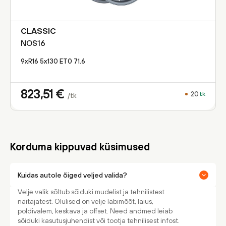
CLASSIC
NOS16
9xR16 5x130 ET0 71.6
823,51
€
20
tk
/tk
Korduma kippuvad küsimused
Kuidas autole õiged veljed valida?
Velje valik sõltub sõiduki mudelist ja tehnilistest
näitajatest. Olulised on velje läbimõõt, laius,
poldivalem, keskava ja offset. Need andmed leiab
sõiduki kasutusjuhendist või tootja tehnilisest infost.