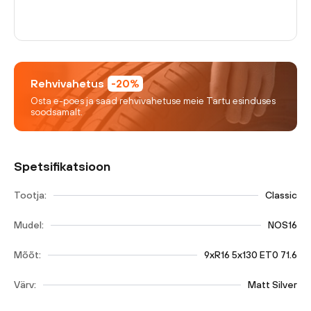
Rehvivahetus
-20%
Osta e-poes ja saad rehvivahetuse meie Tartu esinduses
soodsamalt.
Spetsifikatsioon
Tootja:
Classic
Mudel:
NOS16
Mõõt:
9xR16 5x130 ET0 71.6
Värv:
Matt Silver