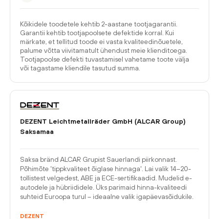
Kõikidele toodetele kehtib 2-aastane tootjagarantii.
Garantii kehtib tootjapoolsete defektide korral. Kui
märkate, et tellitud toode ei vasta kvaliteedinõuetele,
palume võtta viivitamatult ühendust meie klienditoega.
Tootjapoolse defekti tuvastamisel vahetame toote välja
või tagastame kliendile tasutud summa.
DEZENT Leichtmetallräder GmbH (ALCAR Group)
Saksamaa
Saksa bränd ALCAR Grupist Sauerlandi piirkonnast.
Põhimõte 'tippkvaliteet õiglase hinnaga'. Lai valik 14–20-
tollistest velgedest, ABE ja ECE-sertifikaadid. Mudelid e-
autodele ja hübriididele. Üks parimaid hinna-kvaliteedi
suhteid Euroopa turul – ideaalne valik igapäevasõidukile.
DEZENT