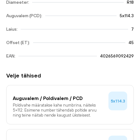
Diameeter:
R18
Auguvalem (PCD):
5x114.3
Laius:
7
Offset (ET):
45
EAN:
4026569092429
Velje tähised
Auguvalem / Poldivalem / PCD
5x114.3
Poldivahe määratakse kahe numbrina, näiteks
5×112. Esimene number tähendab poltide arvu
ning teine näitab nende kaugust üksteisest.