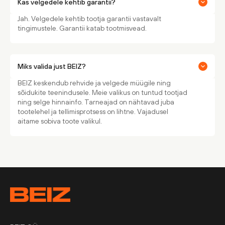
Kas velgedele kehtib garantii?
Jah. Velgedele kehtib tootja garantii vastavalt
tingimustele. Garantii katab tootmisvead.
Miks valida just BEIZ?
BEIZ keskendub rehvide ja velgede müügile ning
sõidukite teenindusele. Meie valikus on tuntud tootjad
ning selge hinnainfo. Tarneajad on nähtavad juba
tootelehel ja tellimisprotsess on lihtne. Vajadusel
aitame sobiva toote valikul.