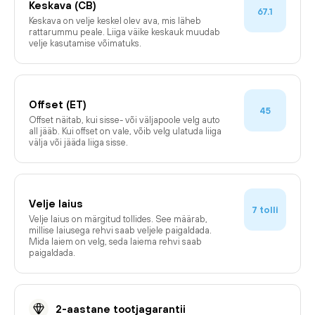
Keskava (CB)
67.1
Keskava on velje keskel olev ava, mis läheb
rattarummu peale. Liiga väike keskauk muudab
velje kasutamise võimatuks.
Offset (ET)
45
Offset näitab, kui sisse- või väljapoole velg auto
all jääb. Kui offset on vale, võib velg ulatuda liiga
välja või jääda liiga sisse.
Velje laius
tolli
7
Velje laius on märgitud tollides. See määrab,
millise laiusega rehvi saab veljele paigaldada.
Mida laiem on velg, seda laiema rehvi saab
paigaldada.
2-aastane tootjagarantii