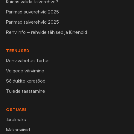
Kuidas valida talverehve?
Parimad suverehvid 2025
Parimad talverehvid 2025
Rehviinfo – rehvide tähised ja lühendid
TEENUSED
Rehvivahetus Tartus
Velgede värvimine
Sõidukite keretööd
Tulede taastamine
OSTUABI
Järelmaks
Makseviisid