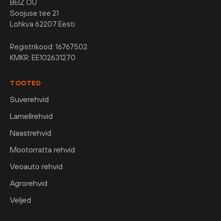
BEIZ OÜ
Soojuse tee 21
Lohkva 62207 Eesti
Registrikood: 16767502
KMKR: EE102631270
TOOTED
Suverehvid
Lamellrehvid
Naastrehvid
Mootorratta rehvid
Veoauto rehvid
Agrorehvid
Veljed