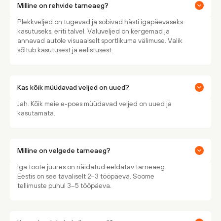
Milline on rehvide tarneaeg?
Plekkveljed on tugevad ja sobivad hästi igapäevaseks
kasutuseks, eriti talvel. Valuveljed on kergemad ja
annavad autole visuaalselt sportlikuma välimuse. Valik
sõltub kasutusest ja eelistusest.
Kas kõik müüdavad veljed on uued?
Jah. Kõik meie e-poes müüdavad veljed on uued ja
kasutamata.
Milline on velgede tarneaeg?
Iga toote juures on näidatud eeldatav tarneaeg.
Eestis on see tavaliselt 2–3 tööpäeva. Soome
tellimuste puhul 3–5 tööpäeva.