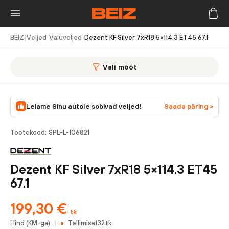
BEIZ
|
Veljed
|
Valuveljed
|
Dezent KF Silver 7xR18 5×114.3 ET45 67.1
Vali mõõt
Leiame Sinu autole sobivad veljed!
Saada päring >
Tootekood:
SPL-L-106821
Dezent KF Silver 7xR18 5×114.3 ET45
67.1
199,30
€
tk
Hind (KM-ga)
Tellimisel
32
tk