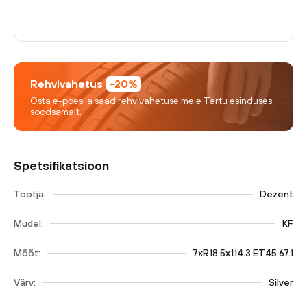
Rehvivahetus
-20%
Osta e-poes ja saad rehvivahetuse meie Tartu esinduses
soodsamalt.
Spetsifikatsioon
Tootja:
Dezent
Mudel:
KF
Mõõt:
7xR18 5x114.3 ET45 67.1
Värv:
Silver