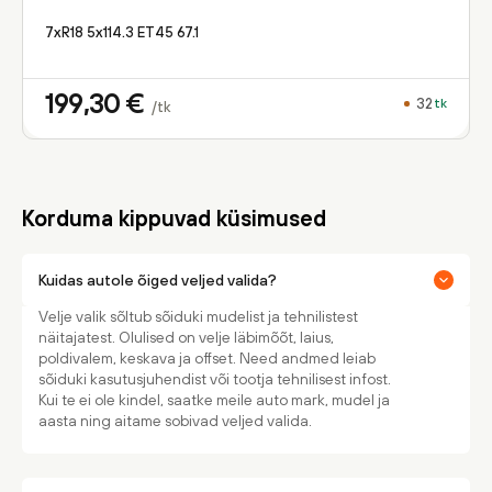
7xR18 5x114.3 ET45 67.1
199,30
€
32
tk
/tk
Korduma kippuvad küsimused
Kuidas autole õiged veljed valida?
Velje valik sõltub sõiduki mudelist ja tehnilistest
näitajatest. Olulised on velje läbimõõt, laius,
poldivalem, keskava ja offset. Need andmed leiab
sõiduki kasutusjuhendist või tootja tehnilisest infost.
Kui te ei ole kindel, saatke meile auto mark, mudel ja
aasta ning aitame sobivad veljed valida.