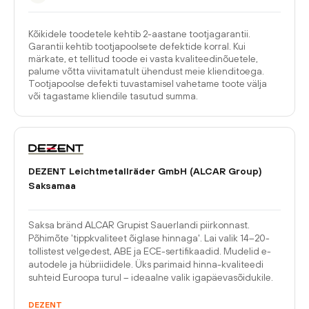
Kõikidele toodetele kehtib 2-aastane tootjagarantii.
Garantii kehtib tootjapoolsete defektide korral. Kui
märkate, et tellitud toode ei vasta kvaliteedinõuetele,
palume võtta viivitamatult ühendust meie klienditoega.
Tootjapoolse defekti tuvastamisel vahetame toote välja
või tagastame kliendile tasutud summa.
DEZENT Leichtmetallräder GmbH (ALCAR Group)
Saksamaa
Saksa bränd ALCAR Grupist Sauerlandi piirkonnast.
Põhimõte 'tippkvaliteet õiglase hinnaga'. Lai valik 14–20-
tollistest velgedest, ABE ja ECE-sertifikaadid. Mudelid e-
autodele ja hübriididele. Üks parimaid hinna-kvaliteedi
suhteid Euroopa turul – ideaalne valik igapäevasõidukile.
DEZENT