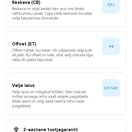
Keskava (CB)
57.1
Keskava on velje keskel olev ava, mis läheb
rattarummu peale. Liiga väike keskauk muudab
velje kasutamise võimatuks.
Offset (ET)
48
Offset näitab, kui sisse- või väljapoole velg auto
all jääb. Kui offset on vale, võib velg ulatuda liiga
välja või jääda liiga sisse.
Velje laius
tolli
6.5
Velje laius on märgitud tollides. See määrab,
millise laiusega rehvi saab veljele paigaldada.
Mida laiem on velg, seda laiema rehvi saab
paigaldada.
2-aastane tootjagarantii