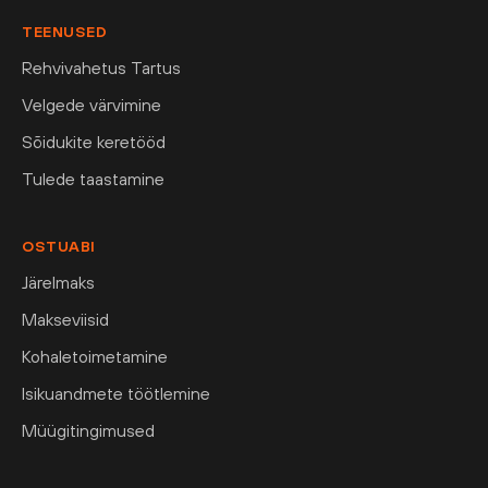
TEENUSED
Rehvivahetus Tartus
Velgede värvimine
Sõidukite keretööd
Tulede taastamine
OSTUABI
Järelmaks
Makseviisid
Kohaletoimetamine
Isikuandmete töötlemine
Müügitingimused