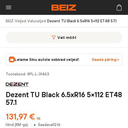
BEIZ
|
Veljed
|
Valuveljed
|
Dezent TU Black 6.5xR16 5×112 ET48 57.1
Vali mõõt
Leiame Sinu autole sobivad veljed!
Saada päring >
Tootekood:
SPL-L-31463
Dezent TU Black 6.5xR16 5×112 ET48
57.1
131,97
€
tk
Hind (KM-ga)
Saadaval
12
tk