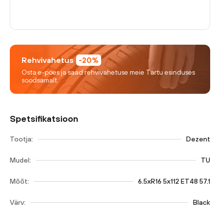
Rehvivahetus
-20%
Osta e-poes ja saad rehvivahetuse meie Tartu esinduses
soodsamalt.
Spetsifikatsioon
Tootja:
Dezent
Mudel:
TU
Mõõt:
6.5xR16 5x112 ET48 57.1
Värv:
Black