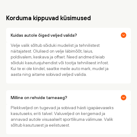
Korduma kippuvad küsimused
Kuidas autole õiged veljed valida?
Velje valik sõltub sõiduki mudelist ja tehnilistest
näitajatest. Olulised on velje läbimõõt, laius,
poldivalem, keskava ja offset. Need andmed leiab
sõiduki kasutusjuhendist või tootja tehnilisest infost.
Kui te ei ole kindel, saatke meile auto mark, mudel ja
aasta ning aitame sobivad veljed valida.
Milline on rehvide tarneaeg?
Plekkveljed on tugevad ja sobivad hästi igapäevaseks
kasutuseks, eriti talvel. Valuveljed on kergemad ja
annavad autole visuaalselt sportlikuma välimuse. Valik
sõltub kasutusest ja eelistusest.