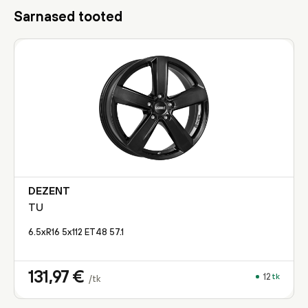
Sarnased tooted
DEZENT
TU
6.5xR16 5x112 ET48 57.1
131,97
€
12
tk
/tk