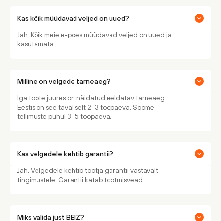
Kas kõik müüdavad veljed on uued?
Jah. Kõik meie e-poes müüdavad veljed on uued ja
kasutamata.
Milline on velgede tarneaeg?
Iga toote juures on näidatud eeldatav tarneaeg.
Eestis on see tavaliselt 2–3 tööpäeva. Soome
tellimuste puhul 3–5 tööpäeva.
Kas velgedele kehtib garantii?
Jah. Velgedele kehtib tootja garantii vastavalt
tingimustele. Garantii katab tootmisvead.
Miks valida just BEIZ?