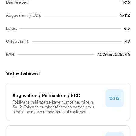
Diameeter:
R16
Auguvalem (PCD):
5x112
Laius:
6.5
Offset (ET):
48
EAN:
4026569025946
Velje tähised
Auguvalem / Poldivalem / PCD
5x112
Poldivahe määratakse kahe numbrina, näiteks
5×112. Esimene number tähendab poltide arvu
ning teine näitab nende kaugust üksteisest.