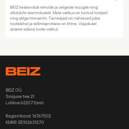
BEIZ keskendub rehvide ja velgede müügile ning
sõidukite teenindusele. Meie valikus on tuntud tootjad
ning selge hinnainfo. Tarneajad on nähtavad juba
tootelehel ja tellimisprotsess on lihtne. Vajadusel
aitame sobiva toote valikul.
BEIZ OÜ
Soojuse tee 21
Lohkva 62207 Eesti
Registrikood: 16767502
KMKR: EE102631270