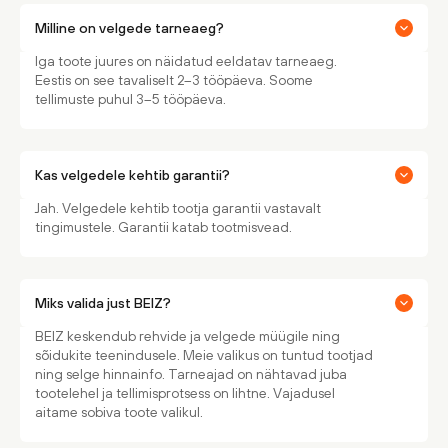
Milline on velgede tarneaeg?
Iga toote juures on näidatud eeldatav tarneaeg.
Eestis on see tavaliselt 2–3 tööpäeva. Soome
tellimuste puhul 3–5 tööpäeva.
Kas velgedele kehtib garantii?
Jah. Velgedele kehtib tootja garantii vastavalt
tingimustele. Garantii katab tootmisvead.
Miks valida just BEIZ?
BEIZ keskendub rehvide ja velgede müügile ning
sõidukite teenindusele. Meie valikus on tuntud tootjad
ning selge hinnainfo. Tarneajad on nähtavad juba
tootelehel ja tellimisprotsess on lihtne. Vajadusel
aitame sobiva toote valikul.