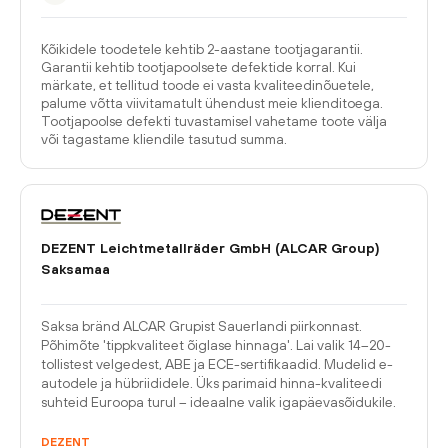
Kõikidele toodetele kehtib 2-aastane tootjagarantii.
Garantii kehtib tootjapoolsete defektide korral. Kui
märkate, et tellitud toode ei vasta kvaliteedinõuetele,
palume võtta viivitamatult ühendust meie klienditoega.
Tootjapoolse defekti tuvastamisel vahetame toote välja
või tagastame kliendile tasutud summa.
DEZENT Leichtmetallräder GmbH (ALCAR Group)
Saksamaa
Saksa bränd ALCAR Grupist Sauerlandi piirkonnast.
Põhimõte 'tippkvaliteet õiglase hinnaga'. Lai valik 14–20-
tollistest velgedest, ABE ja ECE-sertifikaadid. Mudelid e-
autodele ja hübriididele. Üks parimaid hinna-kvaliteedi
suhteid Euroopa turul – ideaalne valik igapäevasõidukile.
DEZENT