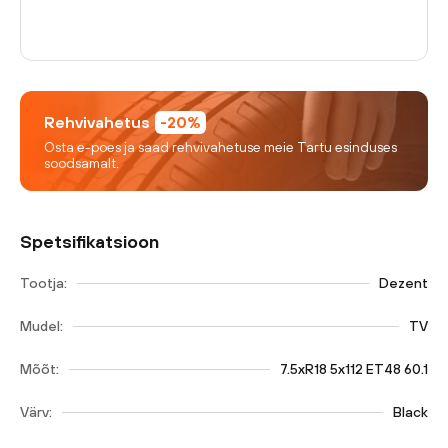
Rehvivahetus
-20%
Osta e-poes ja saad rehvivahetuse meie Tartu esinduses
soodsamalt.
Spetsifikatsioon
Tootja:
Dezent
Mudel:
TV
Mõõt:
7.5xR18 5x112 ET48 60.1
Värv:
Black