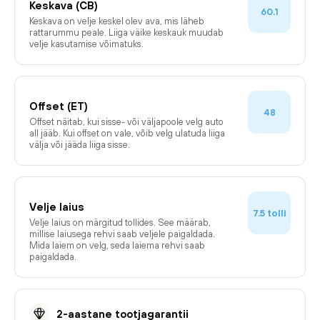
Keskava (CB)
60.1
Keskava on velje keskel olev ava, mis läheb
rattarummu peale. Liiga väike keskauk muudab
velje kasutamise võimatuks.
Offset (ET)
48
Offset näitab, kui sisse- või väljapoole velg auto
all jääb. Kui offset on vale, võib velg ulatuda liiga
välja või jääda liiga sisse.
Velje laius
tolli
7.5
Velje laius on märgitud tollides. See määrab,
millise laiusega rehvi saab veljele paigaldada.
Mida laiem on velg, seda laiema rehvi saab
paigaldada.
2-aastane tootjagarantii