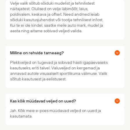
Velje valik sõltub sõiduki mudelist ja tehnilistest
näitajatest. Olulised on velje läbimõõt, laius,
poldivalem, keskava ja offset. Need andmed leiab
sõiduki kasutusjuhendist või tootja tehnilisest infost.
Kui te ei ole kindel, saatke meile auto mark, mudel ja
aasta ning aitame sobivad veljed valida.
Milline on rehvide tarneaeg?
Plekkveljed on tugevad ja sobivad hästi igapäevaseks
kasutuseks, eriti talvel. Valuveljed on kergemad ja
annavad autole visuaalselt sportlikuma välimuse. Valik
sõltub kasutusest ja eelistusest.
Kas kõik müüdavad veljed on uued?
Jah. Kõik meie e-poes müüdavad veljed on uued ja
kasutamata.