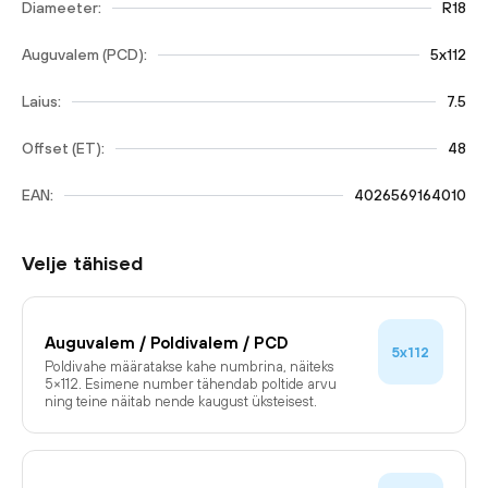
Diameeter:
R18
Auguvalem (PCD):
5x112
Laius:
7.5
Offset (ET):
48
EAN:
4026569164010
Velje tähised
Auguvalem / Poldivalem / PCD
5x112
Poldivahe määratakse kahe numbrina, näiteks
5×112. Esimene number tähendab poltide arvu
ning teine näitab nende kaugust üksteisest.