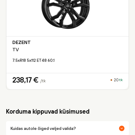
DEZENT
TV
7.5xR18 5x112 ET48 60.1
238,17
€
20
tk
/tk
Korduma kippuvad küsimused
Kuidas autole õiged veljed valida?