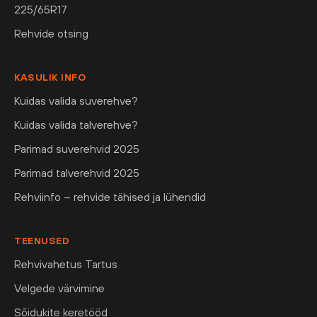
225/65R17
Rehvide otsing
KASULIK INFO
Kuidas valida suverehve?
Kuidas valida talverehve?
Parimad suverehvid 2025
Parimad talverehvid 2025
Rehviinfo – rehvide tähised ja lühendid
TEENUSED
Rehvivahetus Tartus
Velgede värvimine
Sõidukite keretööd