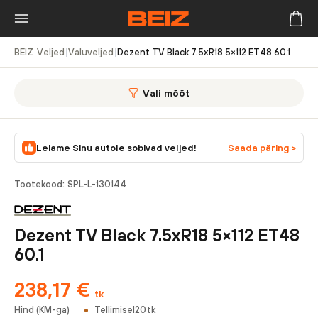
BEIZ
|
Veljed
|
Valuveljed
|
Dezent TV Black 7.5xR18 5×112 ET48 60.1
Vali mõõt
Leiame Sinu autole sobivad veljed!
Saada päring >
Tootekood:
SPL-L-130144
Dezent TV Black 7.5xR18 5×112 ET48
60.1
238,17
€
tk
Hind (KM-ga)
Tellimisel
20
tk