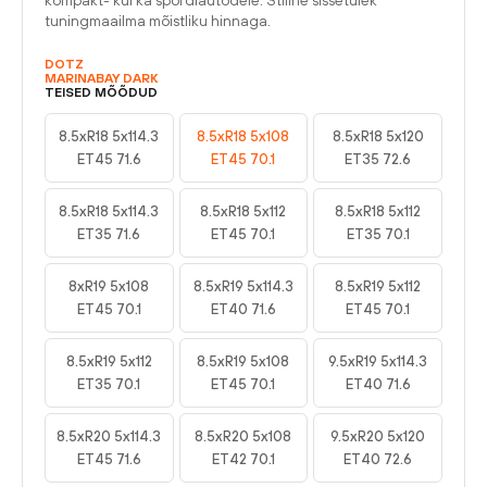
kompakt- kui ka spordiautodele. Stiilne sissetulek
tuningmaailma mõistliku hinnaga.
DOTZ
MARINABAY DARK
TEISED MÕÕDUD
8.5xR18 5x114.3
8.5xR18 5x108
8.5xR18 5x120
ET45 71.6
ET45 70.1
ET35 72.6
8.5xR18 5x114.3
8.5xR18 5x112
8.5xR18 5x112
ET35 71.6
ET45 70.1
ET35 70.1
8xR19 5x108
8.5xR19 5x114.3
8.5xR19 5x112
ET45 70.1
ET40 71.6
ET45 70.1
8.5xR19 5x112
8.5xR19 5x108
9.5xR19 5x114.3
ET35 70.1
ET45 70.1
ET40 71.6
8.5xR20 5x114.3
8.5xR20 5x108
9.5xR20 5x120
ET45 71.6
ET42 70.1
ET40 72.6