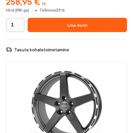
258,95
€
tk
Hind (KM-ga)
Tellimisel
29
tk
Lisa korvi
Tasuta kohaletoimetamine