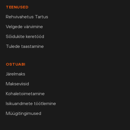
TEENUSED
Rehvivahetus Tartus
Velgede värvimine
Sõidukite keretööd
Tulede taastamine
OSTUABI
Järelmaks
Makseviisid
Kohaletoimetamine
Isikuandmete töötlemine
Müügitingimused