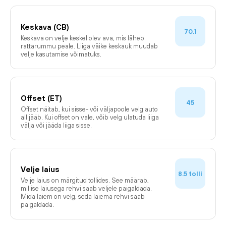
Keskava (CB)
70.1
Keskava on velje keskel olev ava, mis läheb
rattarummu peale. Liiga väike keskauk muudab
velje kasutamise võimatuks.
Offset (ET)
45
Offset näitab, kui sisse- või väljapoole velg auto
all jääb. Kui offset on vale, võib velg ulatuda liiga
välja või jääda liiga sisse.
Velje laius
tolli
8.5
Velje laius on märgitud tollides. See määrab,
millise laiusega rehvi saab veljele paigaldada.
Mida laiem on velg, seda laiema rehvi saab
paigaldada.