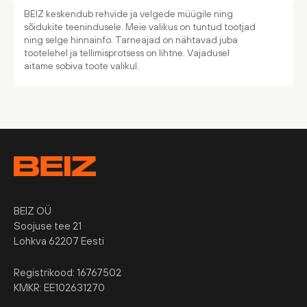
BEIZ keskendub rehvide ja velgede müügile ning
sõidukite teenindusele. Meie valikus on tuntud tootjad
ning selge hinnainfo. Tarneajad on nähtavad juba
tootelehel ja tellimisprotsess on lihtne. Vajadusel
aitame sobiva toote valikul.
BEIZ OÜ
Soojuse tee 21
Lohkva 62207 Eesti
Registrikood: 16767502
KMKR: EE102631270