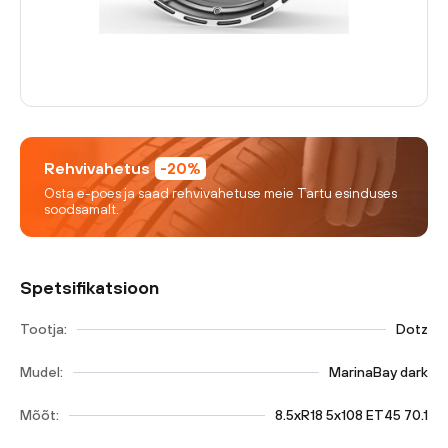
Rehvivahetus
-20%
Osta e-poes ja saad rehvivahetuse meie Tartu esinduses
soodsamalt.
Spetsifikatsioon
Tootja:
Dotz
Mudel:
MarinaBay dark
Mõõt:
8.5xR18 5x108 ET45 70.1