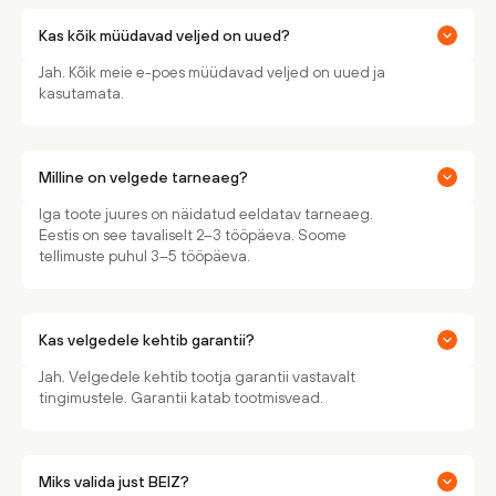
Kas kõik müüdavad veljed on uued?
Jah. Kõik meie e-poes müüdavad veljed on uued ja
kasutamata.
Milline on velgede tarneaeg?
Iga toote juures on näidatud eeldatav tarneaeg.
Eestis on see tavaliselt 2–3 tööpäeva. Soome
tellimuste puhul 3–5 tööpäeva.
Kas velgedele kehtib garantii?
Jah. Velgedele kehtib tootja garantii vastavalt
tingimustele. Garantii katab tootmisvead.
Miks valida just BEIZ?