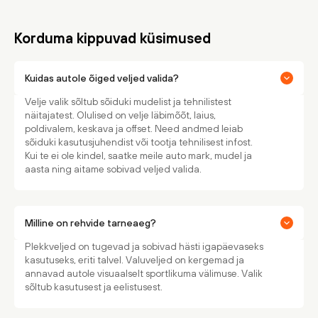
Korduma kippuvad küsimused
Kuidas autole õiged veljed valida?
Velje valik sõltub sõiduki mudelist ja tehnilistest
näitajatest. Olulised on velje läbimõõt, laius,
poldivalem, keskava ja offset. Need andmed leiab
sõiduki kasutusjuhendist või tootja tehnilisest infost.
Kui te ei ole kindel, saatke meile auto mark, mudel ja
aasta ning aitame sobivad veljed valida.
Milline on rehvide tarneaeg?
Plekkveljed on tugevad ja sobivad hästi igapäevaseks
kasutuseks, eriti talvel. Valuveljed on kergemad ja
annavad autole visuaalselt sportlikuma välimuse. Valik
sõltub kasutusest ja eelistusest.