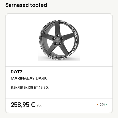
Sarnased tooted
DOTZ
MARINABAY DARK
8.5xR18 5x108 ET45 70.1
258,95
€
29
tk
/tk