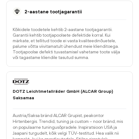
2-aastane tootjagarantii
Kõikidele toodetele kehtib 2-aastane tootjagarantii.
Garantii kehtib tootjapoolsete defektide korral. Kui
märkate, et tellitud toode ei vasta kvaliteedinõuetele,
palume võtta viivitamatult ühendust meie klienditoega.
Tootjapoolse defekti tuvastamisel vahetame toote välja
või tagastame kliendile tasutud summa.
DOTZ Leichtmetallräder GmbH (ALCAR Group)
Saksamaa
Austria/Saksa bränd ALCAR Grupist, peakontor
Hirtenbergis. Trendid, tuning ja custom – noor bränd, mis
on populaarne tuningusõpradele. Inspiratsioon USA ja
Jaapani turgudelt, kõik velgi TÜV-testitud. Hea valik nii