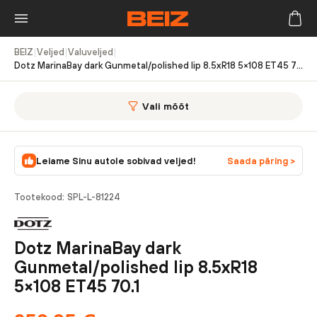
BEIZ
|
Veljed
|
Valuveljed
|
Dotz MarinaBay dark Gunmetal/polished lip 8.5xR18 5×108 ET45 70.1
Vali mõõt
Leiame Sinu autole sobivad veljed!
Saada päring >
Tootekood:
SPL-L-81224
Dotz MarinaBay dark
Gunmetal/polished lip 8.5xR18
5×108 ET45 70.1