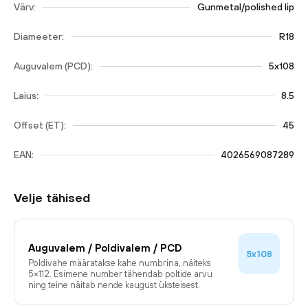
Värv:
Gunmetal/polished lip
Diameeter:
R18
Auguvalem (PCD):
5x108
Laius:
8.5
Offset (ET):
45
EAN:
4026569087289
Velje tähised
Auguvalem / Poldivalem / PCD
5x108
Poldivahe määratakse kahe numbrina, näiteks
5×112. Esimene number tähendab poltide arvu
ning teine näitab nende kaugust üksteisest.