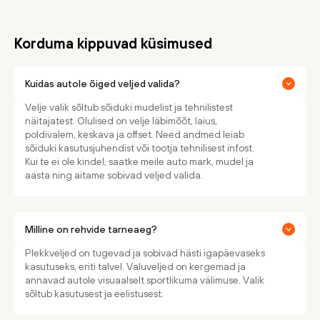
Korduma kippuvad küsimused
Kuidas autole õiged veljed valida?
Velje valik sõltub sõiduki mudelist ja tehnilistest
näitajatest. Olulised on velje läbimõõt, laius,
poldivalem, keskava ja offset. Need andmed leiab
sõiduki kasutusjuhendist või tootja tehnilisest infost.
Kui te ei ole kindel, saatke meile auto mark, mudel ja
aasta ning aitame sobivad veljed valida.
Milline on rehvide tarneaeg?
Plekkveljed on tugevad ja sobivad hästi igapäevaseks
kasutuseks, eriti talvel. Valuveljed on kergemad ja
annavad autole visuaalselt sportlikuma välimuse. Valik
sõltub kasutusest ja eelistusest.