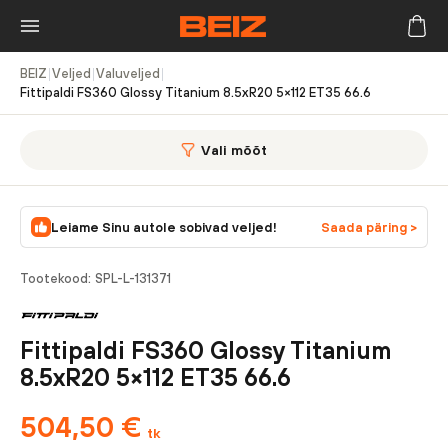
BEIZ
|
Veljed
|
Valuveljed
|
Fittipaldi FS360 Glossy Titanium 8.5xR20 5×112 ET35 66.6
Vali mõõt
Leiame Sinu autole sobivad veljed!
Saada päring >
Tootekood:
SPL-L-131371
Fittipaldi FS360 Glossy Titanium
8.5xR20 5×112 ET35 66.6
504,50
€
tk