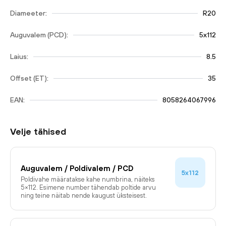
Diameeter:
R20
Auguvalem (PCD):
5x112
Laius:
8.5
Offset (ET):
35
EAN:
8058264067996
Velje tähised
Auguvalem / Poldivalem / PCD
5x112
Poldivahe määratakse kahe numbrina, näiteks
5×112. Esimene number tähendab poltide arvu
ning teine näitab nende kaugust üksteisest.