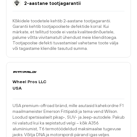
2-aastane tootjagarantii
Kõikidele toodetele kehtib 2-aastane tootjagarantii.
Garantii kehtib tootjapoolsete defektide korral. Kui
märkate, et tellitud toode ei vasta kvaliteedinõuetele,
palume võtta viivitamatult ühendust meie klienditoega.
Tootjapoolse defekti tuvastamisel vahetame toote välja
või tagastame kliendile tasutud summa.
Wheel Pros LLC
USA
USA premium-offroad bränd, mille asutasid kahekordne F1
maailmameister Emerson Fittipaldi ja tema vend Wilson.
Loodud spetsiaalselt pikap-, SUV- ja Jeep-autodele. Pakub
nii valatud kui ka sepistatud velgi – kõik A356
alumiiniumist, T6 termotöödeldud maksimaalse tugevuse
jaoks. Võitja DNA ja motorspordi pärand igas veljes.