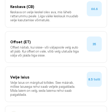
Keskava (CB)
66.6
Keskava on velje keskel olev ava, mis läheb
rattarummu peale. Liiga väike keskauk muudab
velje kasutamise võimatuks.
Offset (ET)
35
Offset näitab, kui sisse- või väljapoole velg auto
all jääb. Kui offset on vale, võib velg ulatuda liiga
välja või jääda liiga sisse.
Velje laius
tolli
8.5
Velje laius on märgitud tollides. See määrab,
millise laiusega rehvi saab veljele paigaldada.
Mida laiem on velg, seda laiema rehvi saab
paigaldada.