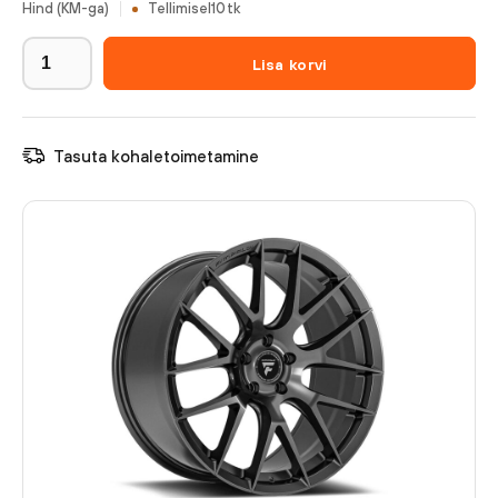
Hind (KM-ga)
Tellimisel
10
tk
Lisa korvi
Tasuta kohaletoimetamine