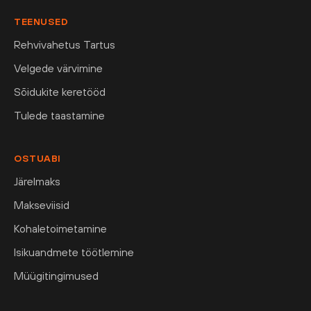
TEENUSED
Rehvivahetus Tartus
Velgede värvimine
Sõidukite keretööd
Tulede taastamine
OSTUABI
Järelmaks
Makseviisid
Kohaletoimetamine
Isikuandmete töötlemine
Müügitingimused