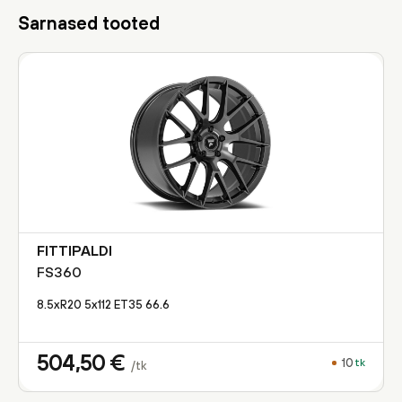
Sarnased tooted
FITTIPALDI
FS360
8.5xR20 5x112 ET35 66.6
504,50
€
10
tk
/tk