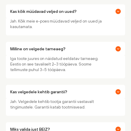
Kas kõik müüdavad veljed on uued?
Jah. Kõik meie e-poes müüdavad veljed on uued ja
kasutamata.
Milline on velgede tarneaeg?
Iga toote juures on näidatud eeldatav tarneaeg.
Eestis on see tavaliselt 2–3 tööpäeva. Soome
tellimuste puhul 3–5 tööpäeva.
Kas velgedele kehtib garantii?
Jah. Velgedele kehtib tootja garantii vastavalt
tingimustele. Garantii katab tootmisvead.
Miks valida just BEIZ?