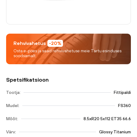
Rehvivahetus
-20%
Osta e-poes ja saad rehvivahetuse meie Tartu esinduses
soodsamalt.
Spetsifikatsioon
Tootja:
Fittipaldi
Mudel:
FS360
Mõõt:
8.5xR20 5x112 ET35 66.6
Värv:
Glossy Titanium