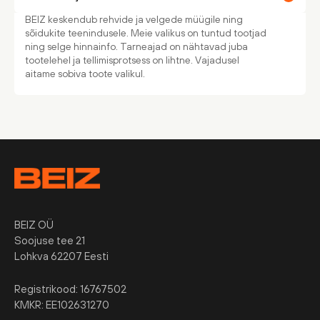
BEIZ keskendub rehvide ja velgede müügile ning
sõidukite teenindusele. Meie valikus on tuntud tootjad
ning selge hinnainfo. Tarneajad on nähtavad juba
tootelehel ja tellimisprotsess on lihtne. Vajadusel
aitame sobiva toote valikul.
BEIZ OÜ
Soojuse tee 21
Lohkva 62207 Eesti
Registrikood: 16767502
KMKR: EE102631270