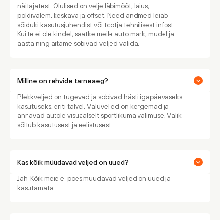
näitajatest. Olulised on velje läbimõõt, laius,
poldivalem, keskava ja offset. Need andmed leiab
sõiduki kasutusjuhendist või tootja tehnilisest infost.
Kui te ei ole kindel, saatke meile auto mark, mudel ja
aasta ning aitame sobivad veljed valida.
Milline on rehvide tarneaeg?
Plekkveljed on tugevad ja sobivad hästi igapäevaseks
kasutuseks, eriti talvel. Valuveljed on kergemad ja
annavad autole visuaalselt sportlikuma välimuse. Valik
sõltub kasutusest ja eelistusest.
Kas kõik müüdavad veljed on uued?
Jah. Kõik meie e-poes müüdavad veljed on uued ja
kasutamata.