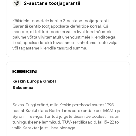
2-aastane tootjagarantii
Kõikidele toodetele kehtib 2-aastane tootjagarantii.
Garantii kehtib tootjapoolsete defektide korral. Kui
märkate, et tellitud toode ei vasta kvaliteedinõuetele,
palume võtta viivitamatult ühendust meie klienditoega.
Tootjapoolse defekti tuvastamisel vahetame toote välja
või tagastame kliendile tasutud summa.
Keskin Europa GmbH
Saksamaa
Saksa-Türgi bränd, mille Keskin perekond asutas 1995.
aastal. Kuulub täna Berlin Tires perekonda koos MAM-i ja
Syron Tires-iga. Tuntud julgete disainide poolest, mis on
tuninguskeene lemmikud. TÜV-sertifikaadid, lai 15–22 tolli
valik. Karakter ja stiil hea hinnaga.