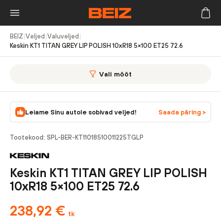
BEIZ
|
Veljed
|
Valuveljed
|
Keskin KT1 TITAN GREY LIP POLISH 10xR18 5×100 ET25 72.6
Vali mõõt
Leiame Sinu autole sobivad veljed!
Saada päring >
Tootekood:
SPL-BER-KT11018510011225TGLP
Keskin KT1 TITAN GREY LIP POLISH
10xR18 5×100 ET25 72.6
238,92
€
tk