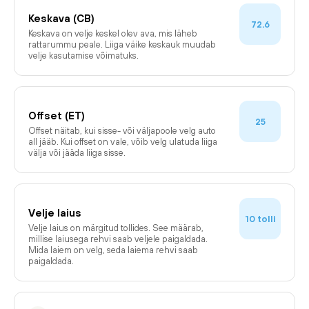
Keskava (CB)
72.6
Keskava on velje keskel olev ava, mis läheb
rattarummu peale. Liiga väike keskauk muudab
velje kasutamise võimatuks.
Offset (ET)
25
Offset näitab, kui sisse- või väljapoole velg auto
all jääb. Kui offset on vale, võib velg ulatuda liiga
välja või jääda liiga sisse.
Velje laius
tolli
10
Velje laius on märgitud tollides. See määrab,
millise laiusega rehvi saab veljele paigaldada.
Mida laiem on velg, seda laiema rehvi saab
paigaldada.