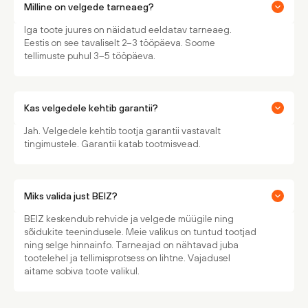
Milline on velgede tarneaeg?
Iga toote juures on näidatud eeldatav tarneaeg.
Eestis on see tavaliselt 2–3 tööpäeva. Soome
tellimuste puhul 3–5 tööpäeva.
Kas velgedele kehtib garantii?
Jah. Velgedele kehtib tootja garantii vastavalt
tingimustele. Garantii katab tootmisvead.
Miks valida just BEIZ?
BEIZ keskendub rehvide ja velgede müügile ning
sõidukite teenindusele. Meie valikus on tuntud tootjad
ning selge hinnainfo. Tarneajad on nähtavad juba
tootelehel ja tellimisprotsess on lihtne. Vajadusel
aitame sobiva toote valikul.