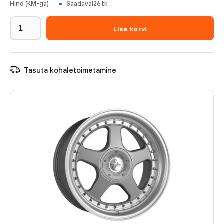
Hind (KM-ga)
Saadaval
26
tk
Lisa korvi
Tasuta kohaletoimetamine