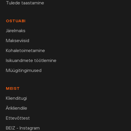
Tulede taastamine
OSTUABI
Järelmaks
Makseviisid
Kohaletoimetamine
Isikuandmete töötlemine
Müügitingimused
MEIST
Klienditugi
Ärikliendile
Ettevõttest
BEIZ - Instagram