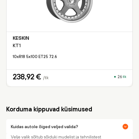
KESKIN
KT1
10xR18 5x100 ET25 72.6
238,92
€
26
tk
/tk
Korduma kippuvad küsimused
Kuidas autole õiged veljed valida?
Velje valik sõltub sõiduki mudelist ja tehnilistest