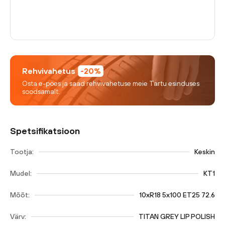
Rehvivahetus
-20%
Osta e-poes ja saad rehvivahetuse meie Tartu esinduses
soodsamalt.
Spetsifikatsioon
Tootja:
Keskin
Mudel:
KT1
Mõõt:
10xR18 5x100 ET25 72.6
Värv:
TITAN GREY LIP POLISH