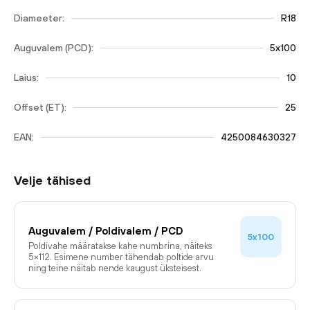
Diameeter:
R18
Auguvalem (PCD):
5x100
Laius:
10
Offset (ET):
25
EAN:
4250084630327
Velje tähised
Auguvalem / Poldivalem / PCD
5x100
Poldivahe määratakse kahe numbrina, näiteks
5×112. Esimene number tähendab poltide arvu
ning teine näitab nende kaugust üksteisest.