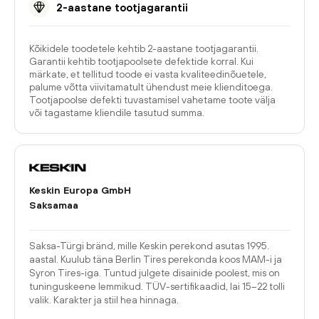
2-aastane tootjagarantii
Kõikidele toodetele kehtib 2-aastane tootjagarantii.
Garantii kehtib tootjapoolsete defektide korral. Kui
märkate, et tellitud toode ei vasta kvaliteedinõuetele,
palume võtta viivitamatult ühendust meie klienditoega.
Tootjapoolse defekti tuvastamisel vahetame toote välja
või tagastame kliendile tasutud summa.
Keskin Europa GmbH
Saksamaa
Saksa-Türgi bränd, mille Keskin perekond asutas 1995.
aastal. Kuulub täna Berlin Tires perekonda koos MAM-i ja
Syron Tires-iga. Tuntud julgete disainide poolest, mis on
tuninguskeene lemmikud. TÜV-sertifikaadid, lai 15–22 tolli
valik. Karakter ja stiil hea hinnaga.