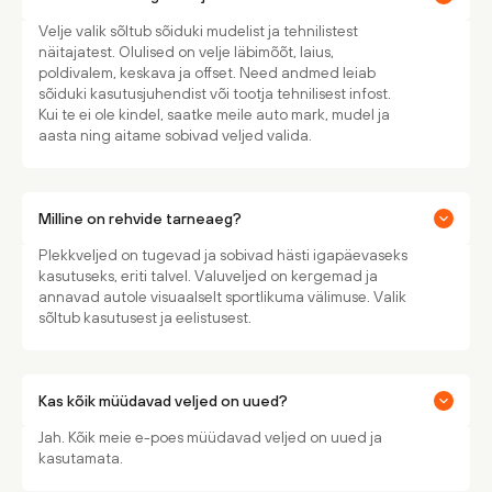
Velje valik sõltub sõiduki mudelist ja tehnilistest
näitajatest. Olulised on velje läbimõõt, laius,
poldivalem, keskava ja offset. Need andmed leiab
sõiduki kasutusjuhendist või tootja tehnilisest infost.
Kui te ei ole kindel, saatke meile auto mark, mudel ja
aasta ning aitame sobivad veljed valida.
Milline on rehvide tarneaeg?
Plekkveljed on tugevad ja sobivad hästi igapäevaseks
kasutuseks, eriti talvel. Valuveljed on kergemad ja
annavad autole visuaalselt sportlikuma välimuse. Valik
sõltub kasutusest ja eelistusest.
Kas kõik müüdavad veljed on uued?
Jah. Kõik meie e-poes müüdavad veljed on uued ja
kasutamata.