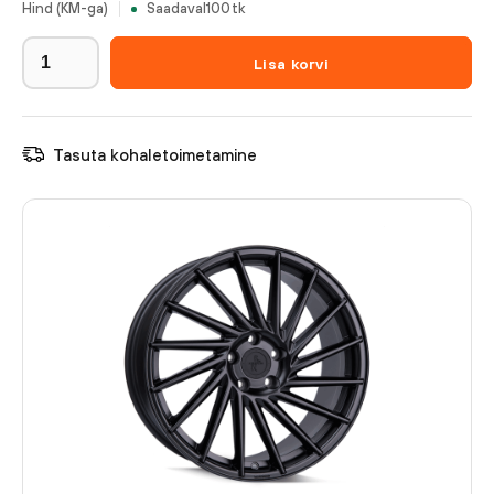
Hind (KM-ga)
Saadaval
100
tk
Lisa korvi
Tasuta kohaletoimetamine