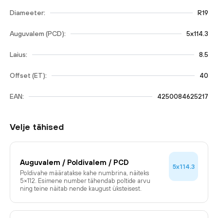
Diameeter:
R19
Auguvalem (PCD):
5x114.3
Laius:
8.5
Offset (ET):
40
EAN:
4250084625217
Velje tähised
Auguvalem / Poldivalem / PCD
5x114.3
Poldivahe määratakse kahe numbrina, näiteks
5×112. Esimene number tähendab poltide arvu
ning teine näitab nende kaugust üksteisest.