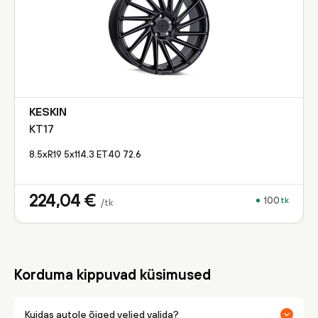
KESKIN
KT17
8.5xR19 5x114.3 ET40 72.6
224,04
€
100
tk
/tk
Korduma kippuvad küsimused
Kuidas autole õiged veljed valida?