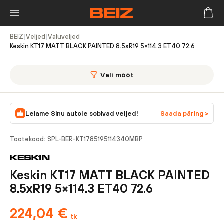
BEIZ
|
Veljed
|
Valuveljed
|
Keskin KT17 MATT BLACK PAINTED 8.5xR19 5×114.3 ET40 72.6
Vali mõõt
Leiame Sinu autole sobivad veljed!
Saada päring >
Tootekood:
SPL-BER-KT1785195114340MBP
Keskin KT17 MATT BLACK PAINTED
8.5xR19 5×114.3 ET40 72.6
224,04
€
tk