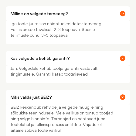
Milline on velgede tarneaeg?
Iga toote juures on näidatud eeldatav tarneaeg.
Eestis on see tavaliselt 2–3 tööpäeva. Soome
tellimuste puhul 3–5 tööpäeva.
Kas velgedele kehtib garantii?
Jah. Velgedele kehtib tootja garantii vastavalt
tingimustele. Garantii katab tootmisvead.
Miks valida just BEIZ?
BEIZ keskendub rehvide ja velgede müügile ning
sõidukite teenindusele. Meie valikus on tuntud tootjad
ning selge hinnainfo. Tarneajad on nähtavad juba
tootelehel ja tellimisprotsess on lihtne. Vajadusel
aitame sobiva toote valikul.