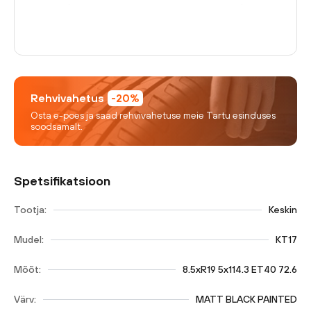
Rehvivahetus
-20%
Osta e-poes ja saad rehvivahetuse meie Tartu esinduses
soodsamalt.
Spetsifikatsioon
Tootja:
Keskin
Mudel:
KT17
Mõõt:
8.5xR19 5x114.3 ET40 72.6
Värv:
MATT BLACK PAINTED