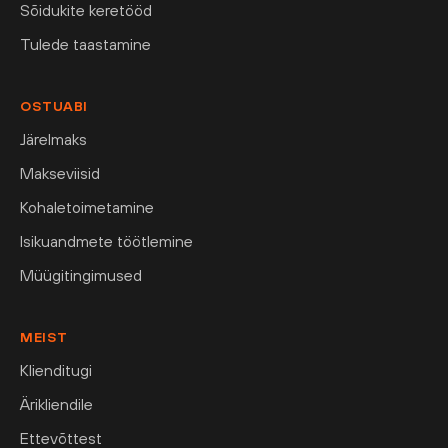
Sõidukite keretööd
Tulede taastamine
OSTUABI
Järelmaks
Makseviisid
Kohaletoimetamine
Isikuandmete töötlemine
Müügitingimused
MEIST
Klienditugi
Ärikliendile
Ettevõttest