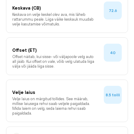
Keskava (CB)
72.6
Keskava on velje keskel olev ava, mis läheb
rattarummu peale. Liiga väike keskauk muudab
velje kasutamise võimatuks.
Offset (ET)
40
Offset näitab, kui sisse- või väljapoole velg auto
all jääb. Kui offset on vale, võib velg ulatuda liiga
välja või jääda liiga sisse.
Velje laius
tolli
8.5
Velje laius on märgitud tollides. See määrab,
millise laiusega rehvi saab veljele paigaldada.
Mida laiem on velg, seda laiema rehvi saab
paigaldada.