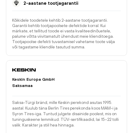
2-aastane tootjagarantii
Kõikidele toodetele kehtib 2-aastane tootjagarantii.
Garantii kehtib tootjapoolsete defektide korral. Kui
märkate, et tellitud toode ei vasta kvaliteedinõuetele,
palume võtta viivitamatult ühendust meie klienditoega.
Tootjapoolse defekti tuvastamisel vahetame toote välja
või tagastame kliendile tasutud summa.
Keskin Europa GmbH
Saksamaa
Saksa-Türgi bränd, mille Keskin perekond asutas 1995.
aastal. Kuulub täna Berlin Tires perekonda koos MAM-i ja
Syron Tires-iga. Tuntud julgete disainide poolest, mis on
tuninguskeene lemmikud. TÜV-sertifikaadid, lai 15–22 tolli
valik. Karakter ja stiil hea hinnaga.