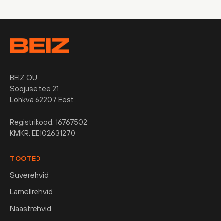
BEIZ OÜ
Soojuse tee 21
Lohkva 62207 Eesti
Registrikood: 16767502
KMKR: EE102631270
TOOTED
Suverehvid
Lamellrehvid
Naastrehvid