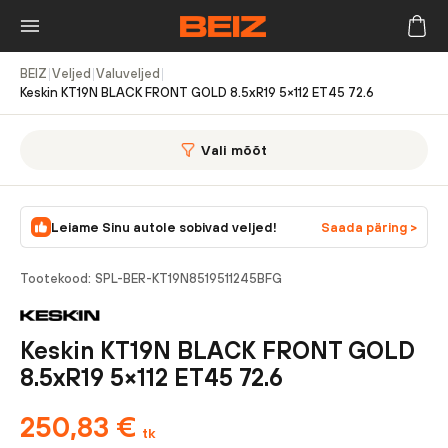
BEIZ
|
Veljed
|
Valuveljed
|
Keskin KT19N BLACK FRONT GOLD 8.5xR19 5×112 ET45 72.6
Vali mõõt
Leiame Sinu autole sobivad veljed!
Saada päring >
Tootekood:
SPL-BER-KT19N8519511245BFG
Keskin KT19N BLACK FRONT GOLD
8.5xR19 5×112 ET45 72.6
250,83
€
tk