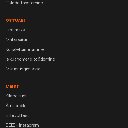
Tulede taastamine
OSTUABI
Järelmaks
Makseviisid
Kohaletoimetamine
Isikuandmete töötlemine
Müügitingimused
MEIST
Klienditugi
Ärikliendile
Ettevõttest
BEIZ - Instagram