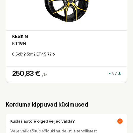
KESKIN
KT19N
8.5xR19 5x112 ET45 72.6
250,83
€
97
tk
/tk
Korduma kippuvad küsimused
Kuidas autole õiged veljed valida?
Velje valik sõltub sõiduki mudelist ja tehnilistest