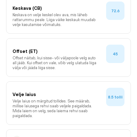
Keskava (CB)
72.6
Keskava on velje keskel olev ava, mis läheb
rattarummu peale. Liiga väike keskauk muudab
velje kasutamise võimatuks.
Offset (ET)
45
Offset näitab, kui sisse- või väljapoole velg auto
all jääb. Kui offset on vale, võib velg ulatuda liiga
välja või jääda liiga sisse.
Velje laius
tolli
8.5
Velje laius on märgitud tollides. See määrab,
millise laiusega rehvi saab veljele paigaldada.
Mida laiem on velg, seda laiema rehvi saab
paigaldada.