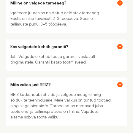
Milline on velgede tarneaeg?
Iga toote juures on näidatud eeldatav tarneaeg.
Eestis on see tavaliselt 2–3 tööpäeva. Soome
tellimuste puhul 3–5 tööpäeva.
Kas velgedele kehtib garantii?
Jah. Velgedele kehtib tootja garantii vastavalt
tingimustele. Garantii katab tootmisvead.
Miks valida just BEIZ?
BEIZ keskendub rehvide ja velgede müügile ning
sõidukite teenindusele. Meie valikus on tuntud tootjad
ning selge hinnainfo. Tarneajad on nähtavad juba
tootelehel ja tellimisprotsess on lihtne. Vajadusel
aitame sobiva toote valikul.