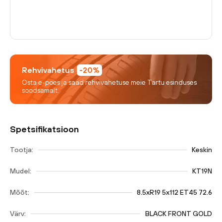
Rehvivahetus
-20%
Osta e-poes ja saad rehvivahetuse meie Tartu esinduses
soodsamalt.
Spetsifikatsioon
Tootja:
Keskin
Mudel:
KT19N
Mõõt:
8.5xR19 5x112 ET45 72.6
Värv:
BLACK FRONT GOLD