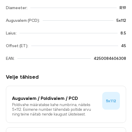
Diameeter:
R19
Auguvalem (PCD):
5x112
Laius:
8.5
Offset (ET):
45
EAN:
4250084606308
Velje tähised
Auguvalem / Poldivalem / PCD
5x112
Poldivahe määratakse kahe numbrina, näiteks
5×112. Esimene number tähendab poltide arvu
ning teine näitab nende kaugust üksteisest.