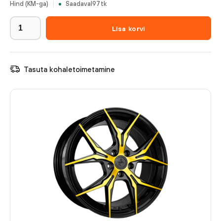
Hind (KM-ga)
Saadaval
97
tk
Lisa korvi
Tasuta kohaletoimetamine