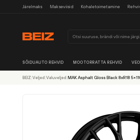
Järelmaks
Makseviisid
Kohaletoimetamine
Rehvi
SÕIDUAUTO REHVID
MOOTORRATTA REHVID
VEO
|
|
|
MAK Asphalt Gloss Black 8xR18 5×11
BEIZ
Veljed
Valuveljed