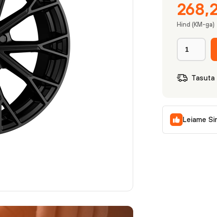
268,
Hind (KM-ga)
Tasuta
Leiame Si