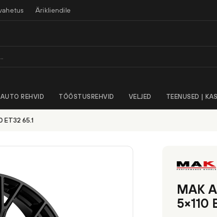
vahetus
Ärikliendile
AUTO REHVID
TÖÖSTUSREHVID
VELJED
TEENUSED | KAS
0 ET32 65.1
MAK As
5×110 