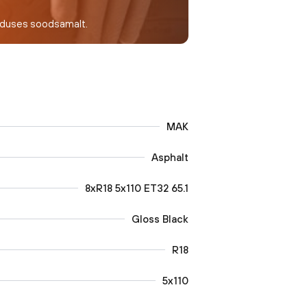
nduses soodsamalt.
MAK
Asphalt
8xR18 5x110 ET32 65.1
Gloss Black
R18
5x110