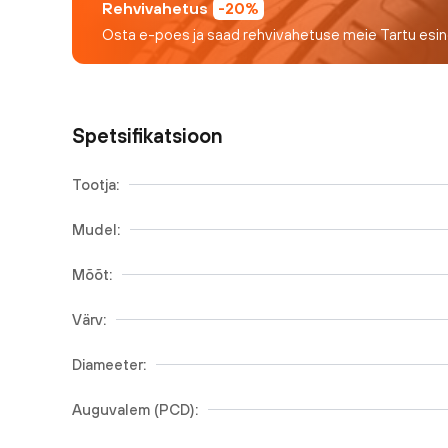
Rehvivahetus
-20%
Osta e-poes ja saad rehvivahetuse meie Tartu esi
Spetsifikatsioon
Tootja:
Mudel:
Mõõt:
Värv:
Diameeter:
Auguvalem (PCD):