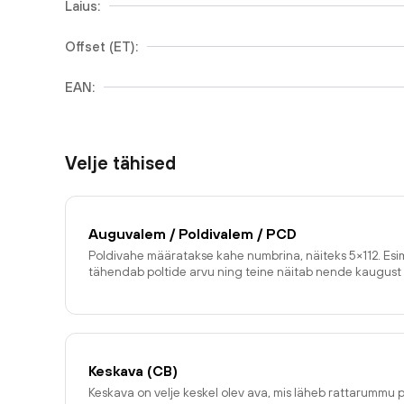
Laius:
Offset (ET):
EAN:
Velje tähised
Auguvalem / Poldivalem / PCD
Poldivahe määratakse kahe numbrina, näiteks 5×112. E
tähendab poltide arvu ning teine näitab nende kaugust 
Keskava (CB)
Keskava on velje keskel olev ava, mis läheb rattarummu p