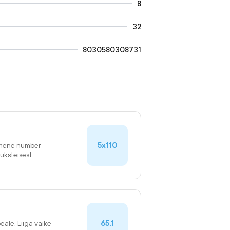
8
32
8030580308731
5x110
simene number
üksteisest.
65.1
eale. Liiga väike