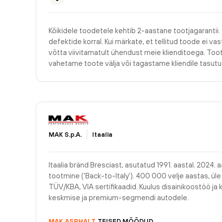
Kõikidele toodetele kehtib 2-aastane tootjagarantii.
defektide korral. Kui märkate, et tellitud toode ei v
võtta viivitamatult ühendust meie klienditoega. Too
vahetame toote välja või tagastame kliendile tasu
MAK S.p.A.
Itaalia
Itaalia bränd Bresciast, asutatud 1991. aastal. 2024. aa
tootmine ('Back-to-Italy'). 400 000 velje aastas, üle 40
TÜV/KBA, VIA sertifikaadid. Kuulus disainikoostöö ja k
keskmise ja premium-segmendi autodele.
MAK
ASPHALT
TEISED MÕÕDUD