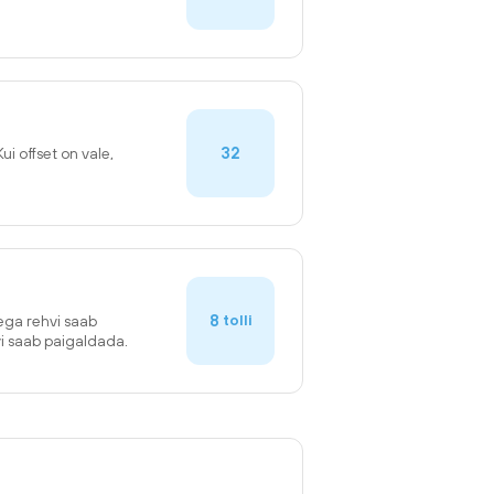
32
Kui offset on vale,
8
tolli
sega rehvi saab
vi saab paigaldada.