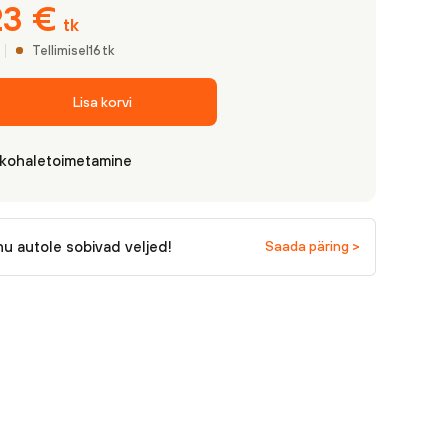
23
€
tk
Tellimisel
16
tk
Lisa korvi
 kohaletoimetamine
nu autole sobivad veljed!
Saada päring >