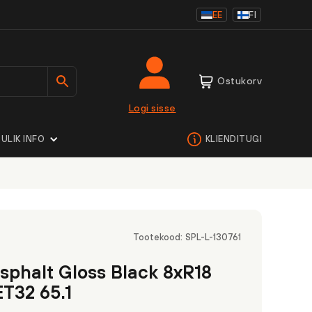
EE
FI
Ostukorv
Logi sisse
ULIK INFO
KLIENDITUGI
Tootekood:
SPL-L-130761
phalt Gloss Black 8xR18
ET32 65.1