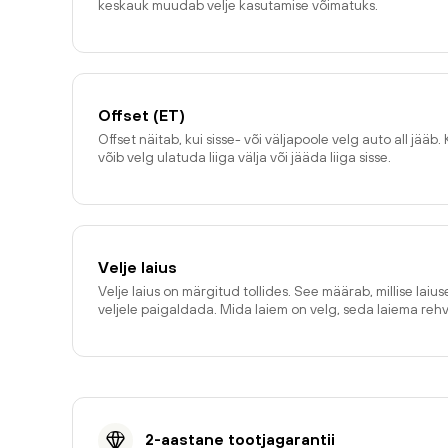
keskauk muudab velje kasutamise võimatuks.
Offset (ET)
Offset näitab, kui sisse- või väljapoole velg auto all jääb. 
võib velg ulatuda liiga välja või jääda liiga sisse.
Velje laius
Velje laius on märgitud tollides. See määrab, millise laiu
veljele paigaldada. Mida laiem on velg, seda laiema reh
2-aastane tootjagarantii