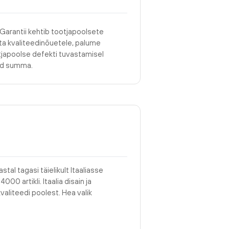
 Garantii kehtib tootjapoolsete
asta kvaliteedinõuetele, palume
tjapoolse defekti tuvastamisel
tud summa.
stal tagasi täielikult Itaaliasse
00 artikli. Itaalia disain ja
valiteedi poolest. Hea valik