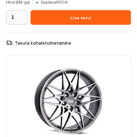
Hind (KM-ga)
Saadaval
100
tk
Lisa korvi
Tasuta kohaletoimetamine