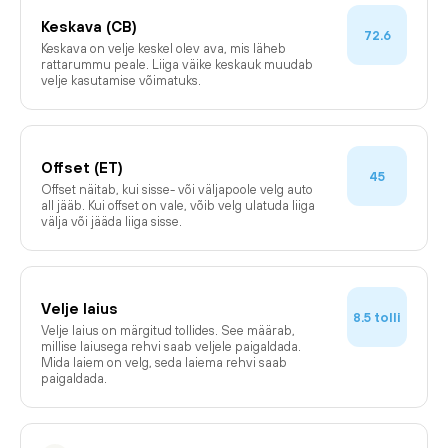
Keskava (CB)
72.6
Keskava on velje keskel olev ava, mis läheb
rattarummu peale. Liiga väike keskauk muudab
velje kasutamise võimatuks.
Offset (ET)
45
Offset näitab, kui sisse- või väljapoole velg auto
all jääb. Kui offset on vale, võib velg ulatuda liiga
välja või jääda liiga sisse.
Velje laius
tolli
8.5
Velje laius on märgitud tollides. See määrab,
millise laiusega rehvi saab veljele paigaldada.
Mida laiem on velg, seda laiema rehvi saab
paigaldada.