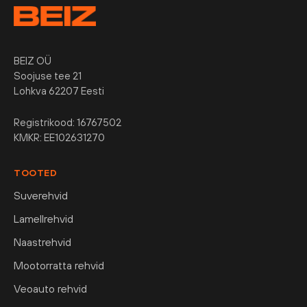
BEIZ OÜ
Soojuse tee 21
Lohkva 62207 Eesti
Registrikood: 16767502
KMKR: EE102631270
TOOTED
Suverehvid
Lamellrehvid
Naastrehvid
Mootorratta rehvid
Veoauto rehvid