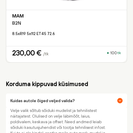
MAM
B2N
8.5xR19 5x112 ET45 72.6
230,00
€
100
tk
/tk
Korduma kippuvad küsimused
Kuidas autole õiged veljed valida?
Velje valik sõltub sõiduki mudelist ja tehnilistest
näitajatest. Olulised on velje läbimõõt, laius,
poldivalem, keskava ja offset. Need andmed leiab
sõiduki kasutusjuhendist või tootja tehnilisest infost.