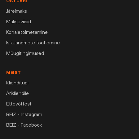
OSTUABI
Järelmaks
Makseviisid
Kohaletoimetamine
Isikuandmete töötlemine
Müügitingimused
MEIST
Klienditugi
Ärikliendile
Ettevõttest
BEIZ - Instagram
BEIZ - Facebook