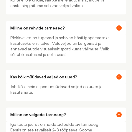
Kui te ei ole kindel, saatke meile auto mark, mudel ja
aasta ning aitame sobivad veljed valida.
Milline on rehvide tarneaeg?
Plekkveljed on tugevad ja sobivad hästi igapäevaseks
kasutuseks, eriti talvel. Valuveljed on kergemad ja
annavad autole visuaalselt sportlikuma välimuse. Valik
sõltub kasutusest ja eelistusest.
Kas kõik müüdavad veljed on uued?
Jah. Kõik meie e-poes müüdavad veljed on uued ja
kasutamata.
Milline on velgede tarneaeg?
Iga toote juures on näidatud eeldatav tarneaeg.
Eestis on see tavaliselt 2–3 tööpäeva. Soome