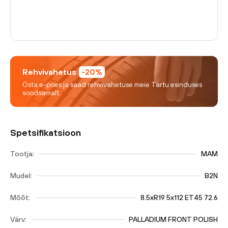
Rehvivahetus
-20%
Osta e-poes ja saad rehvivahetuse meie Tartu esinduses
soodsamalt.
Spetsifikatsioon
Tootja:
MAM
Mudel:
B2N
Mõõt:
8.5xR19 5x112 ET45 72.6
Värv:
PALLADIUM FRONT POLISH