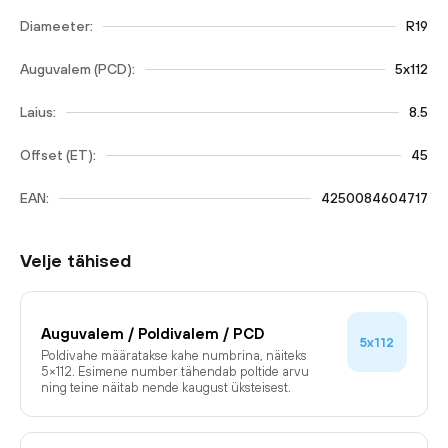
Diameeter:
R19
Auguvalem (PCD):
5x112
Laius:
8.5
Offset (ET):
45
EAN:
4250084604717
Velje tähised
Auguvalem / Poldivalem / PCD
5x112
Poldivahe määratakse kahe numbrina, näiteks
5×112. Esimene number tähendab poltide arvu
ning teine näitab nende kaugust üksteisest.