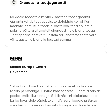
2-aastane tootjagarantii
Kõikidele toodetele kehtib 2-aastane tootjagarantii.
Garantii kehtib tootjapoolsete defektide korral. Kui
märkate, et tellitud toode ei vasta kvaliteedinõuetele,
palume võtta viivitamatult ühendust meie klienditoega.
Tootjapoolse defekti tuvastamisel vahetame toote välja
või tagastame kliendile tasutud summa.
Keskin Europa GmbH
Saksamaa
Saksa bränd, mis kuulub Berlin Tires perekonda koos
Keskini ja Syroniga. Tuntud kaasaegsete, julgete disainide
poolest mõistliku hinnaga. Sobib hästi nii elektriautodele
kui ka tavalistele sõidukitele. TÜV-sertifikaadid ja Saksa
standardid. Tasakaalukas valik tuning- ja stiilihuvilistele.