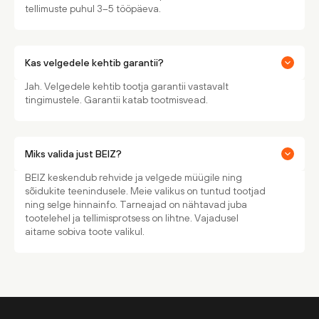
tellimuste puhul 3–5 tööpäeva.
Kas velgedele kehtib garantii?
Jah. Velgedele kehtib tootja garantii vastavalt
tingimustele. Garantii katab tootmisvead.
Miks valida just BEIZ?
BEIZ keskendub rehvide ja velgede müügile ning
sõidukite teenindusele. Meie valikus on tuntud tootjad
ning selge hinnainfo. Tarneajad on nähtavad juba
tootelehel ja tellimisprotsess on lihtne. Vajadusel
aitame sobiva toote valikul.