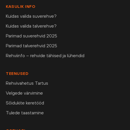
KASULIK INFO
Kuidas valida suverehve?
Kuidas valida talverehve?
Parimad suverehvid 2025
Parimad talverehvid 2025
Rehviinfo – rehvide tähised ja lühendid
TEENUSED
Rehvivahetus Tartus
Velgede värvimine
Sõidukite keretööd
Tulede taastamine