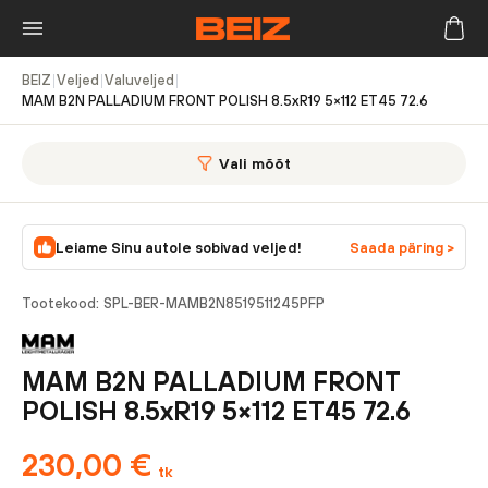
BEIZ
|
Veljed
|
Valuveljed
|
MAM B2N PALLADIUM FRONT POLISH 8.5xR19 5×112 ET45 72.6
Vali mõõt
Leiame Sinu autole sobivad veljed!
Saada päring >
Tootekood:
SPL-BER-MAMB2N8519511245PFP
MAM B2N PALLADIUM FRONT
POLISH 8.5xR19 5×112 ET45 72.6
230,00
€
tk