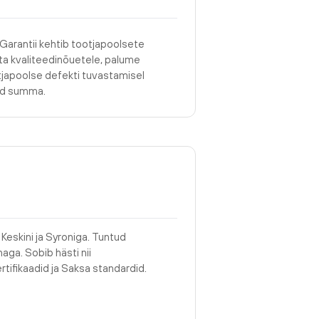
 Garantii kehtib tootjapoolsete
asta kvaliteedinõuetele, palume
tjapoolse defekti tuvastamisel
tud summa.
Keskini ja Syroniga. Tuntud
aga. Sobib hästi nii
rtifikaadid ja Saksa standardid.