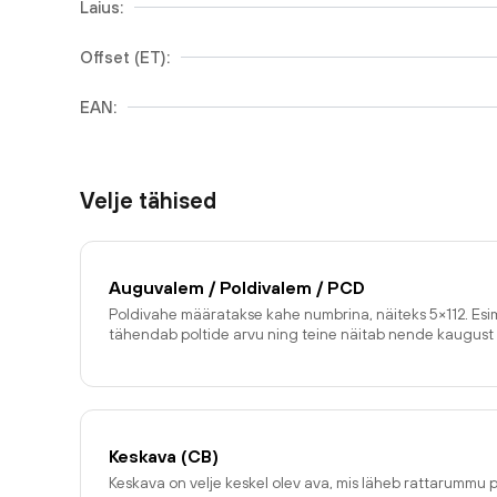
Laius:
Offset (ET):
EAN:
Velje tähised
Auguvalem / Poldivalem / PCD
Poldivahe määratakse kahe numbrina, näiteks 5×112. E
tähendab poltide arvu ning teine näitab nende kaugust 
Keskava (CB)
Keskava on velje keskel olev ava, mis läheb rattarummu p