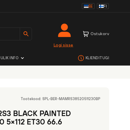
EE
FI
Ostukorv
Logi sisse
ULIK INFO
KLIENDITUGI
Tootekood:
SPL-BER-MAMRS38520511230BP
S3 BLACK PAINTED
0 5×112 ET30 66.6