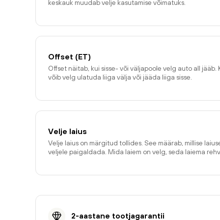
keskauk muudab velje kasutamise võimatuks.
Offset (ET)
Offset näitab, kui sisse- või väljapoole velg auto all jääb. 
võib velg ulatuda liiga välja või jääda liiga sisse.
Velje laius
Velje laius on märgitud tollides. See määrab, millise laiu
veljele paigaldada. Mida laiem on velg, seda laiema reh
2-aastane tootjagarantii