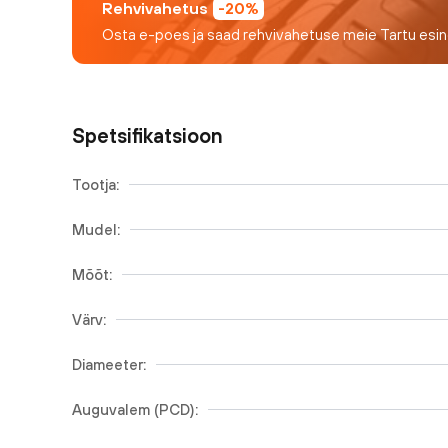
Rehvivahetus
-20%
Osta e-poes ja saad rehvivahetuse meie Tartu esi
Spetsifikatsioon
Tootja:
Mudel:
Mõõt:
Värv:
Diameeter:
Auguvalem (PCD):