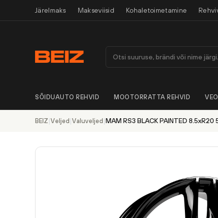
Järelmaks
Makseviisid
Kohaletoimetamine
Rehvi
SÕIDUAUTO REHVID
MOOTORRATTA REHVID
VEO
|
|
|
MAM RS3 BLACK PAINTED 8.5xR20 5
BEIZ
Veljed
Valuveljed