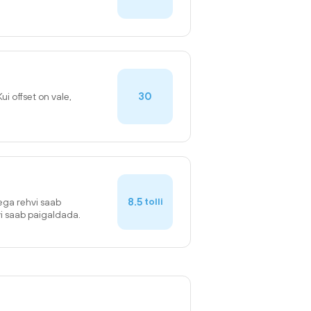
30
Kui offset on vale,
8.5
tolli
sega rehvi saab
vi saab paigaldada.