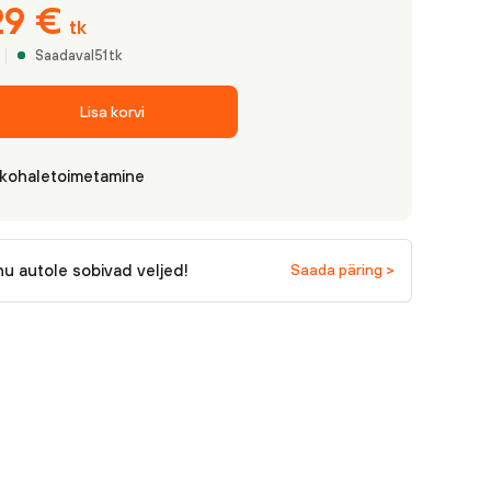
29
€
tk
Saadaval
51
tk
Lisa korvi
 kohaletoimetamine
nu autole sobivad veljed!
Saada päring >