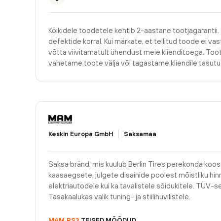
Kõikidele toodetele kehtib 2-aastane tootjagarantii.
defektide korral. Kui märkate, et tellitud toode ei v
võtta viivitamatult ühendust meie klienditoega. Too
vahetame toote välja või tagastame kliendile tasu
Keskin Europa GmbH
Saksamaa
Saksa bränd, mis kuulub Berlin Tires perekonda koos 
kaasaegsete, julgete disainide poolest mõistliku hinn
elektriautodele kui ka tavalistele sõidukitele. TÜV-se
Tasakaalukas valik tuning- ja stiilihuvilistele.
MAM
RS3
TEISED MÕÕDUD