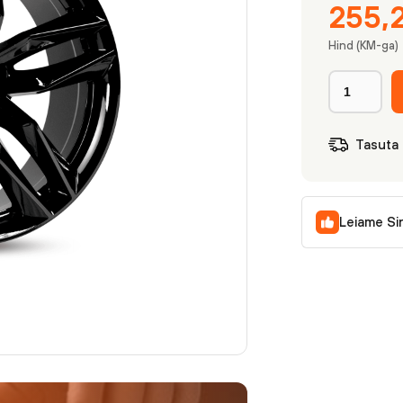
255,
Hind (KM-ga)
Tasuta
Leiame Si