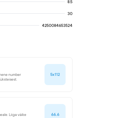
8.5
30
4250084653524
5x112
simene number
üksteisest.
66.6
eale. Liiga väike