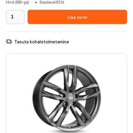
Hind (KM-ga)
Saadaval
42
tk
Lisa korvi
Tasuta kohaletoimetamine