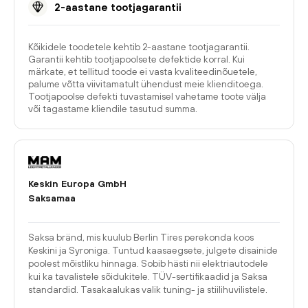
2-aastane tootjagarantii
Kõikidele toodetele kehtib 2-aastane tootjagarantii.
Garantii kehtib tootjapoolsete defektide korral. Kui
märkate, et tellitud toode ei vasta kvaliteedinõuetele,
palume võtta viivitamatult ühendust meie klienditoega.
Tootjapoolse defekti tuvastamisel vahetame toote välja
või tagastame kliendile tasutud summa.
Keskin Europa GmbH
Saksamaa
Saksa bränd, mis kuulub Berlin Tires perekonda koos
Keskini ja Syroniga. Tuntud kaasaegsete, julgete disainide
poolest mõistliku hinnaga. Sobib hästi nii elektriautodele
kui ka tavalistele sõidukitele. TÜV-sertifikaadid ja Saksa
standardid. Tasakaalukas valik tuning- ja stiilihuvilistele.