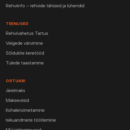
Rehviinfo – rehvide tähised ja lühendid
TEENUSED
Rehvivahetus Tartus
Velgede värvimine
Sõidukite keretööd
Tulede taastamine
OSTUABI
Järelmaks
Makseviisid
Kohaletoimetamine
Isikuandmete töötlemine
Müügitingimused