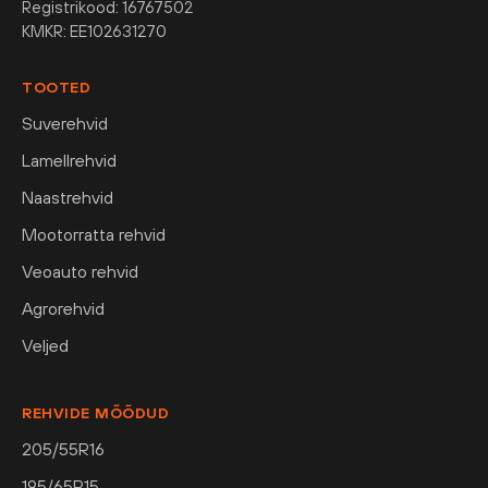
Registrikood: 16767502
KMKR: EE102631270
TOOTED
Suverehvid
Lamellrehvid
Naastrehvid
Mootorratta rehvid
Veoauto rehvid
Agrorehvid
Veljed
REHVIDE MÕÕDUD
205/55R16
195/65R15