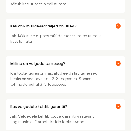
sõltub kasutusest ja eelistusest.
Kas kõik müüdavad veljed on uued?
Jah. Kõik meie e-poes müüdavad veljed on uued ja
kasutamata.
Milline on velgede tarneaeg?
Iga toote juures on näidatud eeldatav tarneaeg.
Eestis on see tavaliselt 2–3 tööpäeva. Soome
tellimuste puhul 3–5 tööpäeva.
Kas velgedele kehtib garantii?
Jah. Velgedele kehtib tootja garantii vastavalt
tingimustele. Garantii katab tootmisvead.