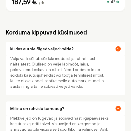
187,59
€
42
tk
/tk
Korduma kippuvad küsimused
Kuidas autole õiged veljed valida?
Velje valik sõltub sõiduki mudelist ja tehnilistest
näitajatest. Olulised on velje läbimõõt, laius,
poldivalem, keskava ja offset. Need andmed leiab
sõiduki kasutusjuhendist või tootja tehnilisest infost.
Kui te ei ole kindel, saatke meile auto mark, mudel ja
aasta ning aitame sobivad veljed valida.
Milline on rehvide tarneaeg?
Plekkveljed on tugevad ja sobivad hästi igapäevaseks
kasutuseks, eriti talvel. Valuveljed on kergemad ja
annavad autole visuaalselt sportlikuma välimuse. Valik