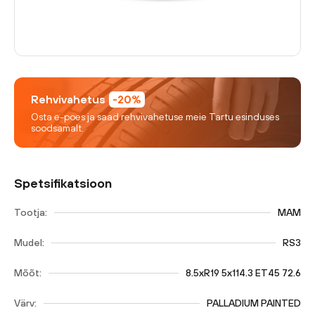
Rehvivahetus
-20%
Osta e-poes ja saad rehvivahetuse meie Tartu esinduses
soodsamalt.
Spetsifikatsioon
Tootja:
MAM
Mudel:
RS3
Mõõt:
8.5xR19 5x114.3 ET45 72.6
Värv:
PALLADIUM PAINTED