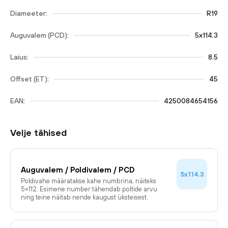
Diameeter:
R19
Auguvalem (PCD):
5x114.3
Laius:
8.5
Offset (ET):
45
EAN:
4250084654156
Velje tähised
Auguvalem / Poldivalem / PCD
5x114.3
Poldivahe määratakse kahe numbrina, näiteks
5×112. Esimene number tähendab poltide arvu
ning teine näitab nende kaugust üksteisest.