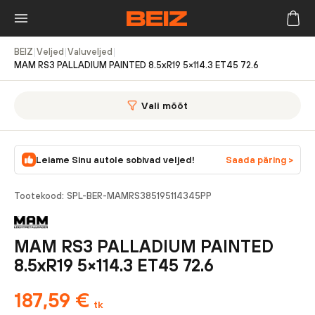
BEIZ
|
Veljed
|
Valuveljed
|
MAM RS3 PALLADIUM PAINTED 8.5xR19 5×114.3 ET45 72.6
Vali mõõt
Leiame Sinu autole sobivad veljed!
Saada päring >
Tootekood:
SPL-BER-MAMRS385195114345PP
MAM RS3 PALLADIUM PAINTED
8.5xR19 5×114.3 ET45 72.6
187,59
€
tk