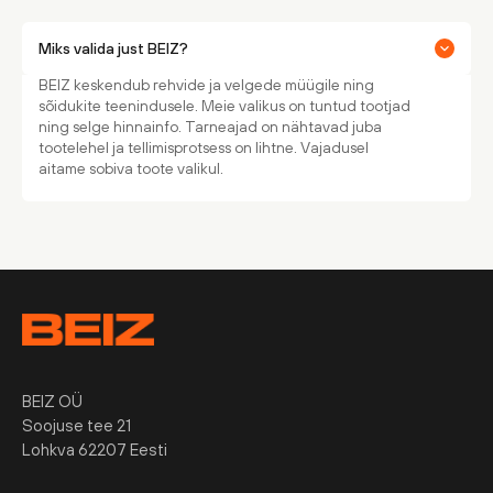
Miks valida just BEIZ?
BEIZ keskendub rehvide ja velgede müügile ning
sõidukite teenindusele. Meie valikus on tuntud tootjad
ning selge hinnainfo. Tarneajad on nähtavad juba
tootelehel ja tellimisprotsess on lihtne. Vajadusel
aitame sobiva toote valikul.
BEIZ OÜ
Soojuse tee 21
Lohkva 62207 Eesti