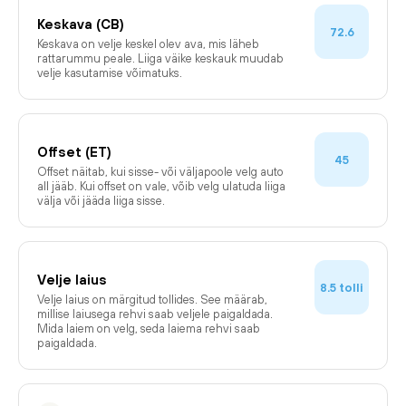
Keskava (CB)
72.6
Keskava on velje keskel olev ava, mis läheb
rattarummu peale. Liiga väike keskauk muudab
velje kasutamise võimatuks.
Offset (ET)
45
Offset näitab, kui sisse- või väljapoole velg auto
all jääb. Kui offset on vale, võib velg ulatuda liiga
välja või jääda liiga sisse.
Velje laius
tolli
8.5
Velje laius on märgitud tollides. See määrab,
millise laiusega rehvi saab veljele paigaldada.
Mida laiem on velg, seda laiema rehvi saab
paigaldada.