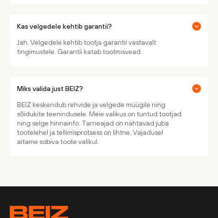
Kas velgedele kehtib garantii?
Jah. Velgedele kehtib tootja garantii vastavalt
tingimustele. Garantii katab tootmisvead.
Miks valida just BEIZ?
BEIZ keskendub rehvide ja velgede müügile ning
sõidukite teenindusele. Meie valikus on tuntud tootjad
ning selge hinnainfo. Tarneajad on nähtavad juba
tootelehel ja tellimisprotsess on lihtne. Vajadusel
aitame sobiva toote valikul.