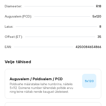
Diameeter:
R18
Auguvalem (PCD):
5x120
Laius:
8
Offset (ET):
35
EAN:
4250084654866
Velje tähised
Auguvalem / Poldivalem / PCD
5x120
Poldivahe määratakse kahe numbrina, näiteks
5×112. Esimene number tähendab poltide arvu
ning teine näitab nende kaugust üksteisest.