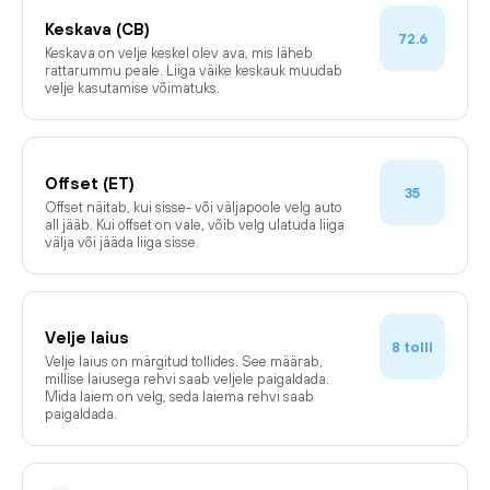
Keskava (CB)
72.6
Keskava on velje keskel olev ava, mis läheb
rattarummu peale. Liiga väike keskauk muudab
velje kasutamise võimatuks.
Offset (ET)
35
Offset näitab, kui sisse- või väljapoole velg auto
all jääb. Kui offset on vale, võib velg ulatuda liiga
välja või jääda liiga sisse.
Velje laius
tolli
8
Velje laius on märgitud tollides. See määrab,
millise laiusega rehvi saab veljele paigaldada.
Mida laiem on velg, seda laiema rehvi saab
paigaldada.