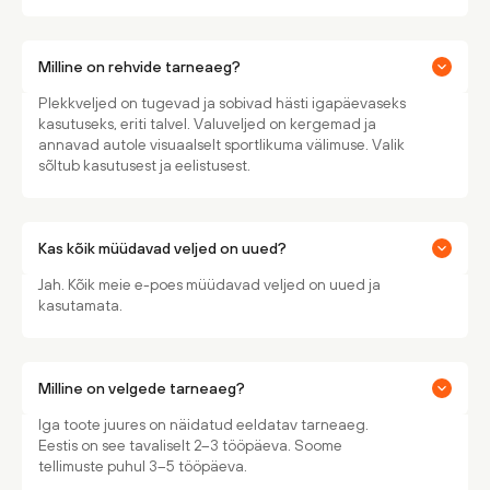
Milline on rehvide tarneaeg?
Plekkveljed on tugevad ja sobivad hästi igapäevaseks
kasutuseks, eriti talvel. Valuveljed on kergemad ja
annavad autole visuaalselt sportlikuma välimuse. Valik
sõltub kasutusest ja eelistusest.
Kas kõik müüdavad veljed on uued?
Jah. Kõik meie e-poes müüdavad veljed on uued ja
kasutamata.
Milline on velgede tarneaeg?
Iga toote juures on näidatud eeldatav tarneaeg.
Eestis on see tavaliselt 2–3 tööpäeva. Soome
tellimuste puhul 3–5 tööpäeva.