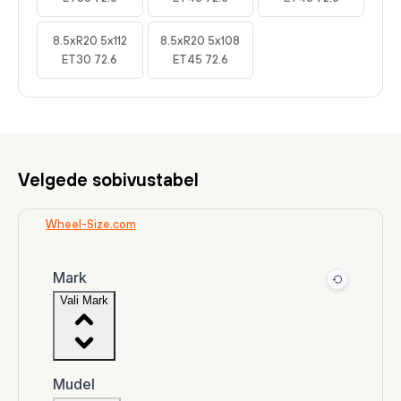
8.5xR20 5x112
8.5xR20 5x108
ET30 72.6
ET45 72.6
Velgede sobivustabel
Wheel-Size.com