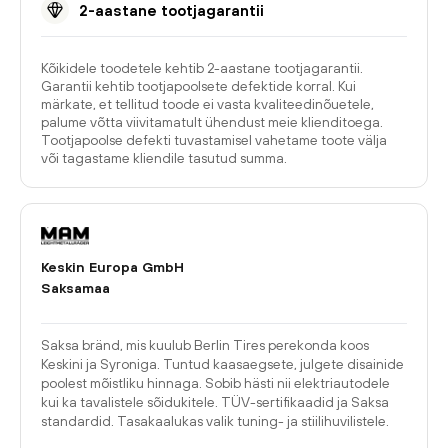
2-aastane tootjagarantii
Kõikidele toodetele kehtib 2-aastane tootjagarantii.
Garantii kehtib tootjapoolsete defektide korral. Kui
märkate, et tellitud toode ei vasta kvaliteedinõuetele,
palume võtta viivitamatult ühendust meie klienditoega.
Tootjapoolse defekti tuvastamisel vahetame toote välja
või tagastame kliendile tasutud summa.
Keskin Europa GmbH
Saksamaa
Saksa bränd, mis kuulub Berlin Tires perekonda koos
Keskini ja Syroniga. Tuntud kaasaegsete, julgete disainide
poolest mõistliku hinnaga. Sobib hästi nii elektriautodele
kui ka tavalistele sõidukitele. TÜV-sertifikaadid ja Saksa
standardid. Tasakaalukas valik tuning- ja stiilihuvilistele.