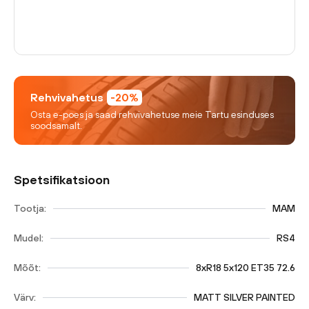
Rehvivahetus
-20%
Osta e-poes ja saad rehvivahetuse meie Tartu esinduses
soodsamalt.
Spetsifikatsioon
Tootja:
MAM
Mudel:
RS4
Mõõt:
8xR18 5x120 ET35 72.6
Värv:
MATT SILVER PAINTED