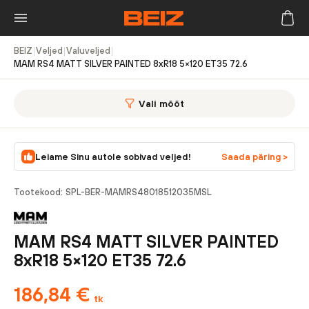
BEIZ
|
Veljed
|
Valuveljed
|
MAM RS4 MATT SILVER PAINTED 8xR18 5×120 ET35 72.6
Vali mõõt
Leiame Sinu autole sobivad veljed!
Saada päring >
Tootekood:
SPL-BER-MAMRS48018512035MSL
MAM RS4 MATT SILVER PAINTED
8xR18 5×120 ET35 72.6
186,84
€
tk