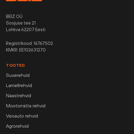
BEIZ OÜ
Soojuse tee 21
Lohkva 62207 Eesti
Registrikood: 16767502
KMKR: EE102631270
TOOTED
Suverehvid
Lamellrehvid
Naastrehvid
Mootorratta rehvid
Veoauto rehvid
Agrorehvid