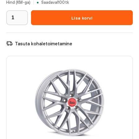
Hind (KM-ga)
Saadaval
100
tk
Lisa korvi
Tasuta kohaletoimetamine