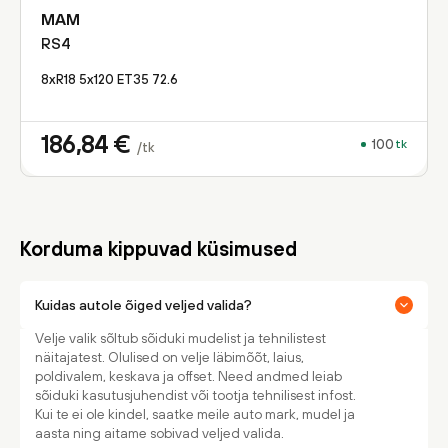
MAM
RS4
8xR18 5x120 ET35 72.6
186,84
€
100
tk
/tk
Korduma kippuvad küsimused
Kuidas autole õiged veljed valida?
Velje valik sõltub sõiduki mudelist ja tehnilistest
näitajatest. Olulised on velje läbimõõt, laius,
poldivalem, keskava ja offset. Need andmed leiab
sõiduki kasutusjuhendist või tootja tehnilisest infost.
Kui te ei ole kindel, saatke meile auto mark, mudel ja
aasta ning aitame sobivad veljed valida.