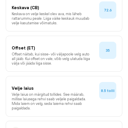
Keskava (CB)
72.6
Keskava on velje keskel olev ava, mis läheb
rattarummu peale. Liiga väike keskauk muudab
velje kasutamise võimatuks.
Offset (ET)
35
Offset näitab, kui sisse- või väljapoole velg auto
all jääb. Kui offset on vale, võib velg ulatuda liiga
välja või jääda liiga sisse.
Velje laius
tolli
8.5
Velje laius on märgitud tollides. See määrab,
millise laiusega rehvi saab veljele paigaldada.
Mida laiem on velg, seda laiema rehvi saab
paigaldada.