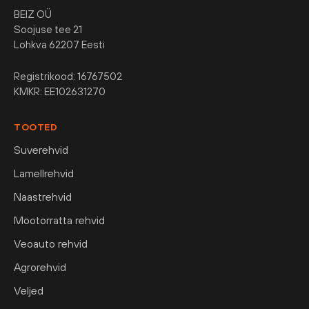
BEIZ OÜ
Soojuse tee 21
Lohkva 62207 Eesti
Registrikood: 16767502
KMKR: EE102631270
TOOTED
Suverehvid
Lamellrehvid
Naastrehvid
Mootorratta rehvid
Veoauto rehvid
Agrorehvid
Veljed