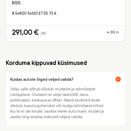
RS5
8.5xR20 5x120 ET35 72.6
291,00
€
85
tk
/tk
Korduma kippuvad küsimused
Kuidas autole õiged veljed valida?
Velje valik sõltub sõiduki mudelist ja tehnilistest
näitajatest. Olulised on velje läbimõõt, laius,
poldivalem, keskava ja offset. Need andmed leiab
sõiduki kasutusjuhendist või tootja tehnilisest infost.
Kui te ei ole kindel, saatke meile auto mark, mudel ja
aasta ning aitame sobivad veljed valida.