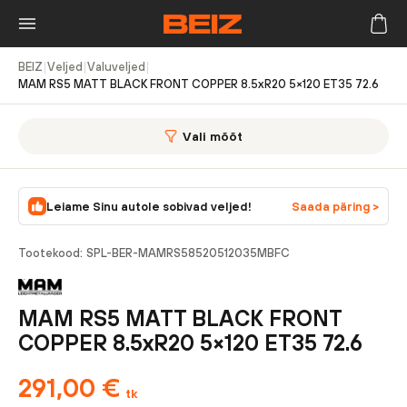
BEIZ
|
Veljed
|
Valuveljed
|
MAM RS5 MATT BLACK FRONT COPPER 8.5xR20 5×120 ET35 72.6
Vali mõõt
Leiame Sinu autole sobivad veljed!
Saada päring >
Tootekood:
SPL-BER-MAMRS58520512035MBFC
MAM RS5 MATT BLACK FRONT
COPPER 8.5xR20 5×120 ET35 72.6
291,00
€
tk