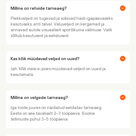
Milline on rehvide tarneaeg?
Plekkveljed on tugevad ja sobivad hästi igapäevaseks
kasutuseks, eriti talvel. Valuveljed on kergemad ja
annavad autole visuaalselt sportlikuma välimuse. Valik
sõltub kasutusest ja eelistusest.
Kas kõik müüdavad veljed on uued?
Jah. Kõik meie e-poes müüdavad veljed on uued ja
kasutamata.
Milline on velgede tarneaeg?
Iga toote juures on näidatud eeldatav tarneaeg.
Eestis on see tavaliselt 2–3 tööpäeva. Soome
tellimuste puhul 3–5 tööpäeva.