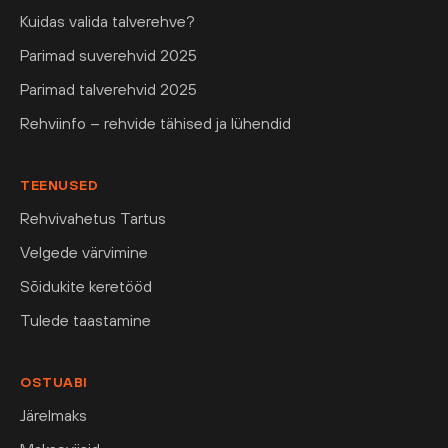
Kuidas valida talverehve?
Parimad suverehvid 2025
Parimad talverehvid 2025
Rehviinfo – rehvide tähised ja lühendid
TEENUSED
Rehvivahetus Tartus
Velgede värvimine
Sõidukite keretööd
Tulede taastamine
OSTUABI
Järelmaks