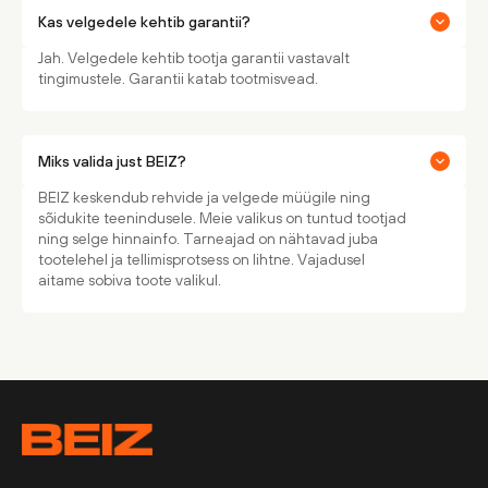
Kas velgedele kehtib garantii?
Jah. Velgedele kehtib tootja garantii vastavalt
tingimustele. Garantii katab tootmisvead.
Miks valida just BEIZ?
BEIZ keskendub rehvide ja velgede müügile ning
sõidukite teenindusele. Meie valikus on tuntud tootjad
ning selge hinnainfo. Tarneajad on nähtavad juba
tootelehel ja tellimisprotsess on lihtne. Vajadusel
aitame sobiva toote valikul.