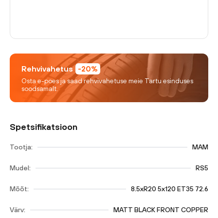
Rehvivahetus
-20%
Osta e-poes ja saad rehvivahetuse meie Tartu esinduses
soodsamalt.
Spetsifikatsioon
Tootja:
MAM
Mudel:
RS5
Mõõt:
8.5xR20 5x120 ET35 72.6
Värv:
MATT BLACK FRONT COPPER