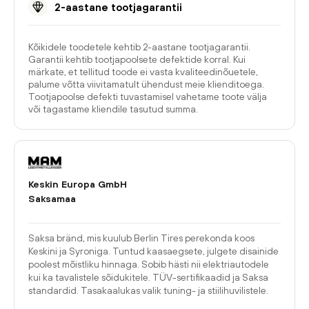
2-aastane tootjagarantii
Kõikidele toodetele kehtib 2-aastane tootjagarantii.
Garantii kehtib tootjapoolsete defektide korral. Kui
märkate, et tellitud toode ei vasta kvaliteedinõuetele,
palume võtta viivitamatult ühendust meie klienditoega.
Tootjapoolse defekti tuvastamisel vahetame toote välja
või tagastame kliendile tasutud summa.
Keskin Europa GmbH
Saksamaa
Saksa bränd, mis kuulub Berlin Tires perekonda koos
Keskini ja Syroniga. Tuntud kaasaegsete, julgete disainide
poolest mõistliku hinnaga. Sobib hästi nii elektriautodele
kui ka tavalistele sõidukitele. TÜV-sertifikaadid ja Saksa
standardid. Tasakaalukas valik tuning- ja stiilihuvilistele.