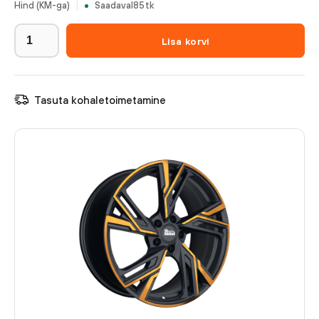
Hind (KM-ga)
Saadaval
85
tk
Lisa korvi
Tasuta kohaletoimetamine