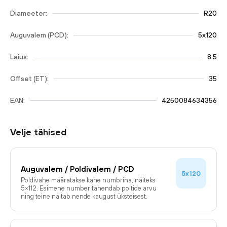
Diameeter:
R20
Auguvalem (PCD):
5x120
Laius:
8.5
Offset (ET):
35
EAN:
4250084634356
Velje tähised
Auguvalem / Poldivalem / PCD
5x120
Poldivahe määratakse kahe numbrina, näiteks
5×112. Esimene number tähendab poltide arvu
ning teine näitab nende kaugust üksteisest.