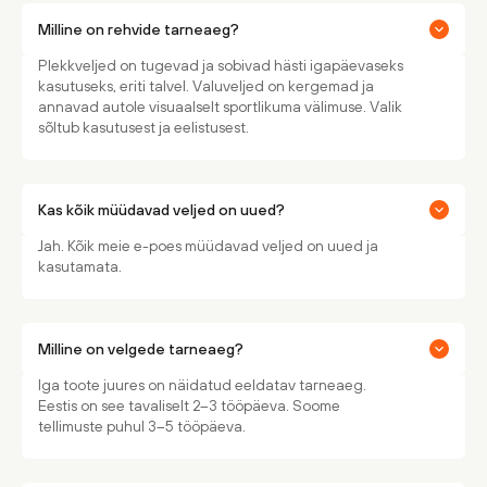
Milline on rehvide tarneaeg?
Plekkveljed on tugevad ja sobivad hästi igapäevaseks
kasutuseks, eriti talvel. Valuveljed on kergemad ja
annavad autole visuaalselt sportlikuma välimuse. Valik
sõltub kasutusest ja eelistusest.
Kas kõik müüdavad veljed on uued?
Jah. Kõik meie e-poes müüdavad veljed on uued ja
kasutamata.
Milline on velgede tarneaeg?
Iga toote juures on näidatud eeldatav tarneaeg.
Eestis on see tavaliselt 2–3 tööpäeva. Soome
tellimuste puhul 3–5 tööpäeva.