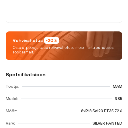
Rehvivahetus
-20%
Osta e-poes ja saad rehvivahetuse meie Tartu esinduses
soodsamalt.
Spetsifikatsioon
Tootja:
MAM
Mudel:
RS5
Mõõt:
8xR18 5x120 ET35 72.6
Värv:
SILVER PAINTED