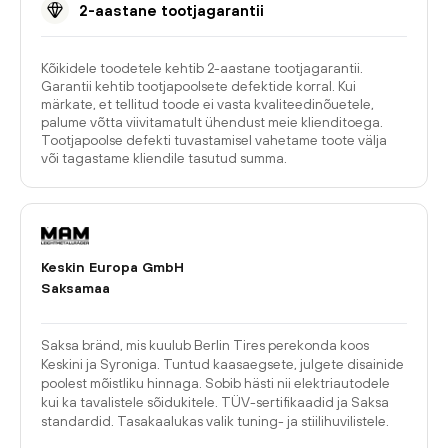
2-aastane tootjagarantii
Kõikidele toodetele kehtib 2-aastane tootjagarantii.
Garantii kehtib tootjapoolsete defektide korral. Kui
märkate, et tellitud toode ei vasta kvaliteedinõuetele,
palume võtta viivitamatult ühendust meie klienditoega.
Tootjapoolse defekti tuvastamisel vahetame toote välja
või tagastame kliendile tasutud summa.
Keskin Europa GmbH
Saksamaa
Saksa bränd, mis kuulub Berlin Tires perekonda koos
Keskini ja Syroniga. Tuntud kaasaegsete, julgete disainide
poolest mõistliku hinnaga. Sobib hästi nii elektriautodele
kui ka tavalistele sõidukitele. TÜV-sertifikaadid ja Saksa
standardid. Tasakaalukas valik tuning- ja stiilihuvilistele.