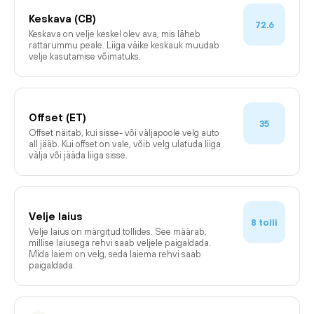
Keskava (CB)
72.6
Keskava on velje keskel olev ava, mis läheb
rattarummu peale. Liiga väike keskauk muudab
velje kasutamise võimatuks.
Offset (ET)
35
Offset näitab, kui sisse- või väljapoole velg auto
all jääb. Kui offset on vale, võib velg ulatuda liiga
välja või jääda liiga sisse.
Velje laius
tolli
8
Velje laius on märgitud tollides. See määrab,
millise laiusega rehvi saab veljele paigaldada.
Mida laiem on velg, seda laiema rehvi saab
paigaldada.