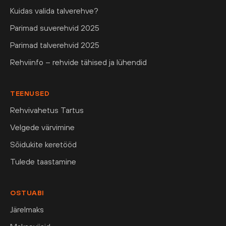
Kuidas valida talverehve?
Parimad suverehvid 2025
Parimad talverehvid 2025
Rehviinfo – rehvide tähised ja lühendid
TEENUSED
Rehvivahetus Tartus
Velgede värvimine
Sõidukite keretööd
Tulede taastamine
OSTUABI
Järelmaks