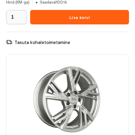
Hind (KM-ga)
Saadaval
100
tk
Lisa korvi
Tasuta kohaletoimetamine