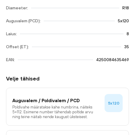
Diameeter:
R18
Auguvalem (PCD):
5x120
Laius:
8
Offset (ET):
35
EAN:
4250084635469
Velje tähised
Auguvalem / Poldivalem / PCD
5x120
Poldivahe määratakse kahe numbrina, näiteks
5×112. Esimene number tähendab poltide arvu
ning teine näitab nende kaugust üksteisest.