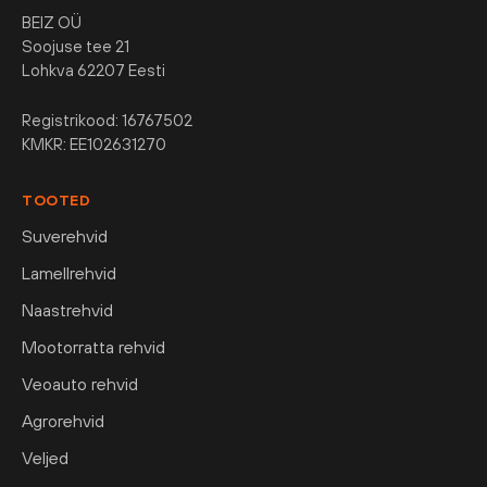
BEIZ OÜ
Soojuse tee 21
Lohkva 62207 Eesti
Registrikood: 16767502
KMKR: EE102631270
TOOTED
Suverehvid
Lamellrehvid
Naastrehvid
Mootorratta rehvid
Veoauto rehvid
Agrorehvid
Veljed