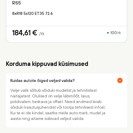
RS5
8xR18 5x120 ET35 72.6
184,61
€
100
tk
/tk
Korduma kippuvad küsimused
Kuidas autole õiged veljed valida?
Velje valik sõltub sõiduki mudelist ja tehnilistest
näitajatest. Olulised on velje läbimõõt, laius,
poldivalem, keskava ja offset. Need andmed leiab
sõiduki kasutusjuhendist või tootja tehnilisest infost.
Kui te ei ole kindel, saatke meile auto mark, mudel ja
aasta ning aitame sobivad veljed valida.