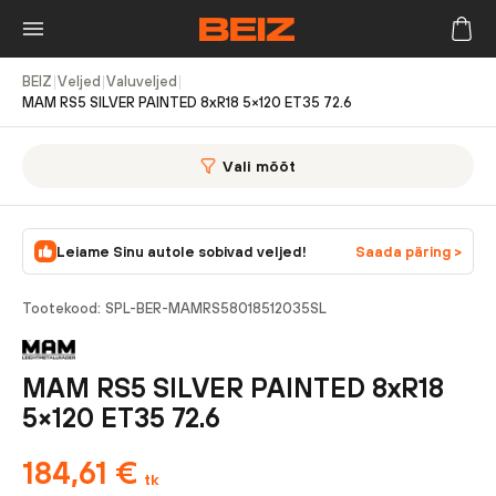
BEIZ
|
Veljed
|
Valuveljed
|
MAM RS5 SILVER PAINTED 8xR18 5×120 ET35 72.6
Vali mõõt
Leiame Sinu autole sobivad veljed!
Saada päring >
Tootekood:
SPL-BER-MAMRS58018512035SL
MAM RS5 SILVER PAINTED 8xR18
5×120 ET35 72.6
184,61
€
tk