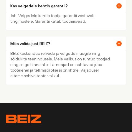
Kas velgedele kehtib garantii?
Jah. Velgedele kehtib tootja garantii vastavalt
tingimustele. Garantii katab tootmisvead.
Miks valida just BEIZ?
BEIZ keskendub rehvide ja velgede müügile ning
sõidukite teenindusele. Meie valikus on tuntud tootjad
ning selge hinnainfo. Tarneajad on nähtavad juba
tootelehel ja tellimisprotsess on lihtne. Vajadusel
aitame sobiva toote valikul.