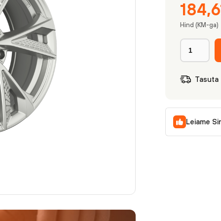
184,
Hind (KM-ga)
Tasuta
Leiame Si