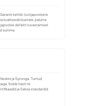
 Garantii kehtib tootjapoolsete
asta kvaliteedinõuetele, palume
tjapoolse defekti tuvastamisel
tud summa.
Keskini ja Syroniga. Tuntud
aga. Sobib hästi nii
rtifikaadid ja Saksa standardid.