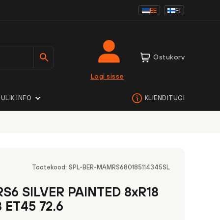
EE
FI
Ostukorv
Logi sisse
ULIK INFO
KLIENDITUGI
Tootekood:
SPL-BER-MAMRS680185114345SL
S6 SILVER PAINTED 8xR18
3 ET45 72.6