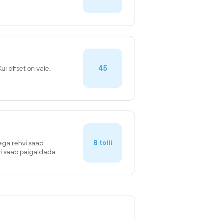
45
Kui offset on vale,
8
tolli
sega rehvi saab
vi saab paigaldada.