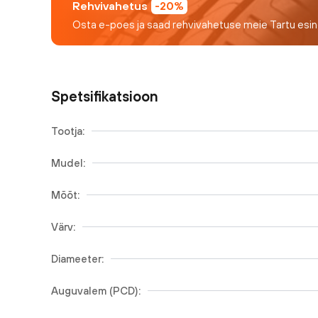
Rehvivahetus
-20%
Osta e-poes ja saad rehvivahetuse meie Tartu esi
Spetsifikatsioon
Tootja:
Mudel:
Mõõt:
Värv:
Diameeter:
Auguvalem (PCD):