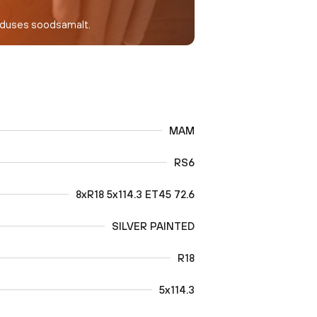
nduses soodsamalt.
MAM
RS6
8xR18 5x114.3 ET45 72.6
SILVER PAINTED
R18
5x114.3