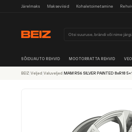
Järelmaks
Makseviisid
Kohaletoimetamine
Rehvi
SÕIDUAUTO REHVID
MOOTORRATTA REHVID
VEO
|
|
|
MAM RS6 SILVER PAINTED 8xR18 5×1
BEIZ
Veljed
Valuveljed