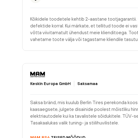
Kõikidele toodetele kehtib 2-aastane tootjagarantii.
defektide korral. Kui märkate, et tellitud toode ei v
võtta viivitamatult ühendust meie klienditoega. Too
vahetame toote välja või tagastame kliendile tasu
Keskin Europa GmbH
Saksamaa
Saksa bränd, mis kuulub Berlin Tires perekonda koos 
kaasaegsete, julgete disainide poolest mõistliku hinn
elektriautodele kui ka tavalistele sõidukitele. TÜV-se
Tasakaalukas valik tuning- ja stiilihuvilistele.
MAM
RS6
TEISED MÕÕDUD