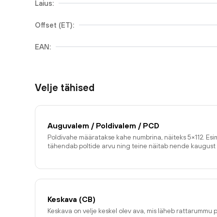
Laius:
Offset (ET):
EAN:
Velje tähised
Auguvalem / Poldivalem / PCD
Poldivahe määratakse kahe numbrina, näiteks 5×112. E
tähendab poltide arvu ning teine näitab nende kaugust 
Keskava (CB)
Keskava on velje keskel olev ava, mis läheb rattarummu p