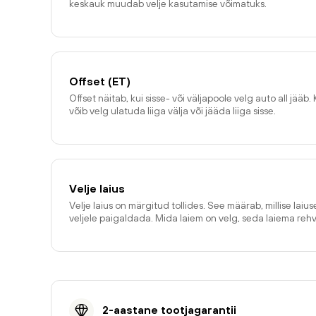
keskauk muudab velje kasutamise võimatuks.
Offset (ET)
Offset näitab, kui sisse- või väljapoole velg auto all jääb. 
võib velg ulatuda liiga välja või jääda liiga sisse.
Velje laius
Velje laius on märgitud tollides. See määrab, millise laiu
veljele paigaldada. Mida laiem on velg, seda laiema reh
2-aastane tootjagarantii