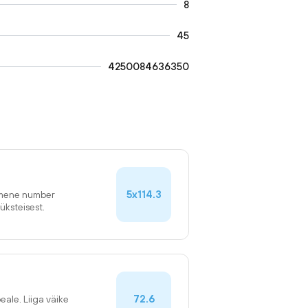
8
45
4250084636350
5x114.3
simene number
üksteisest.
72.6
eale. Liiga väike