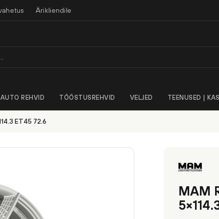
vahetus
Ärikliendile
AUTO REHVID
TÖÖSTUSREHVID
VELJED
TEENUSED | KAS
14.3 ET45 72.6
MAM R
5×114.