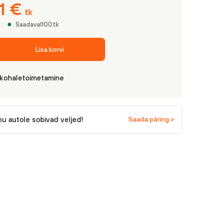
61
€
tk
Saadaval
100
tk
Lisa korvi
 kohaletoimetamine
nu autole sobivad veljed!
Saada päring >