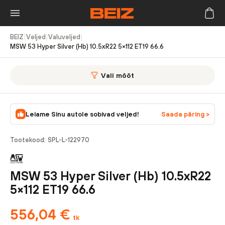
BEIZ
|
Veljed
|
Valuveljed
|
MSW 53 Hyper Silver (Hb) 10.5xR22 5×112 ET19 66.6
Vali mõõt
Leiame Sinu autole sobivad veljed!
Saada päring >
Tootekood:
SPL-L-122970
MSW 53 Hyper Silver (Hb) 10.5xR22
5×112 ET19 66.6
556,04
€
tk