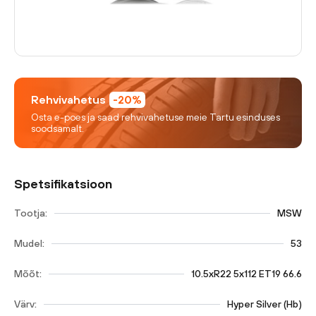
Rehvivahetus
-20%
Osta e-poes ja saad rehvivahetuse meie Tartu esinduses
soodsamalt.
Spetsifikatsioon
Tootja:
MSW
Mudel:
53
Mõõt:
10.5xR22 5x112 ET19 66.6
Värv:
Hyper Silver (Hb)