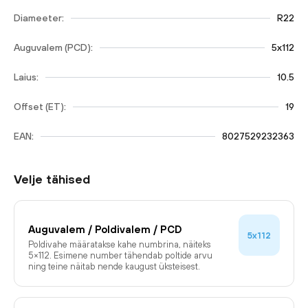
Diameeter:
R22
Auguvalem (PCD):
5x112
Laius:
10.5
Offset (ET):
19
EAN:
8027529232363
Velje tähised
Auguvalem / Poldivalem / PCD
5x112
Poldivahe määratakse kahe numbrina, näiteks
5×112. Esimene number tähendab poltide arvu
ning teine näitab nende kaugust üksteisest.