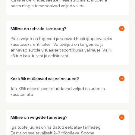
Kui te ei ole kindel, saatke meile auto mark, mudel ja
aasta ning aitame sobivad veljed valida.
Milline on rehvide tarneaeg?
Plekkveljed on tugevad ja sobivad hästi igapäevaseks
kasutuseks, eriti talvel. Valuveljed on kergemad ja
annavad autole visuaalselt sportlikuma välimuse. Valik
sõltub kasutusest ja eelistusest.
Kas kõik müüdavad veljed on uued?
Jah. Kõik meie e-poes müüdavad veljed on uued ja
kasutamata.
Milline on velgede tarneaeg?
Iga toote juures on näidatud eeldatav tarneaeg.
Eestis on see tavaliselt 2–3 tööpäeva. Soome