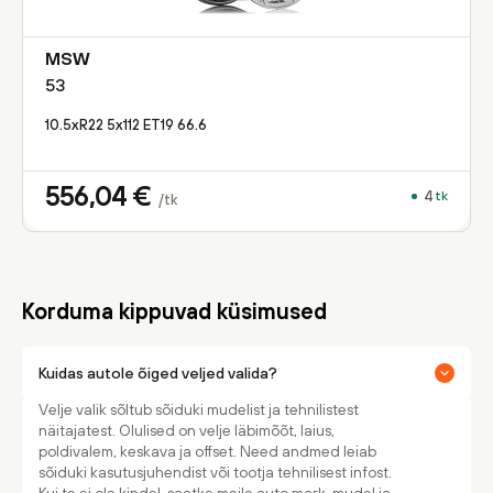
MSW
53
10.5xR22 5x112 ET19 66.6
556,04
€
4
tk
/tk
Korduma kippuvad küsimused
Kuidas autole õiged veljed valida?
Velje valik sõltub sõiduki mudelist ja tehnilistest
näitajatest. Olulised on velje läbimõõt, laius,
poldivalem, keskava ja offset. Need andmed leiab
sõiduki kasutusjuhendist või tootja tehnilisest infost.