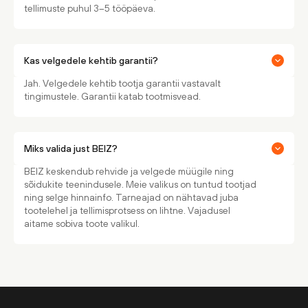
tellimuste puhul 3–5 tööpäeva.
Kas velgedele kehtib garantii?
Jah. Velgedele kehtib tootja garantii vastavalt
tingimustele. Garantii katab tootmisvead.
Miks valida just BEIZ?
BEIZ keskendub rehvide ja velgede müügile ning
sõidukite teenindusele. Meie valikus on tuntud tootjad
ning selge hinnainfo. Tarneajad on nähtavad juba
tootelehel ja tellimisprotsess on lihtne. Vajadusel
aitame sobiva toote valikul.