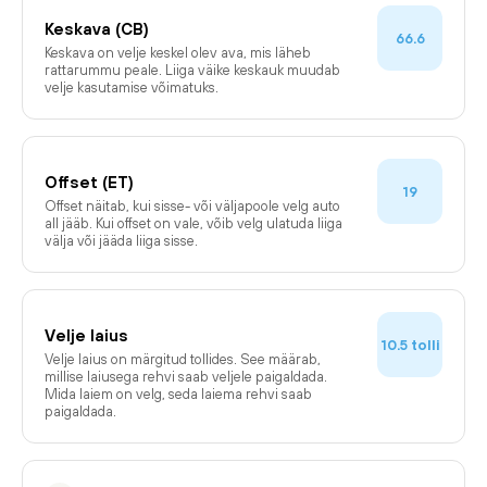
Keskava (CB)
66.6
Keskava on velje keskel olev ava, mis läheb
rattarummu peale. Liiga väike keskauk muudab
velje kasutamise võimatuks.
Offset (ET)
19
Offset näitab, kui sisse- või väljapoole velg auto
all jääb. Kui offset on vale, võib velg ulatuda liiga
välja või jääda liiga sisse.
Velje laius
tolli
10.5
Velje laius on märgitud tollides. See määrab,
millise laiusega rehvi saab veljele paigaldada.
Mida laiem on velg, seda laiema rehvi saab
paigaldada.