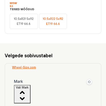
MSW
53
TEISED MÕÕDUD
10.5xR21 5x112
10.5xR22 5x112
ET19 66.6
ET19 66.6
Velgede sobivustabel
Wheel-Size.com