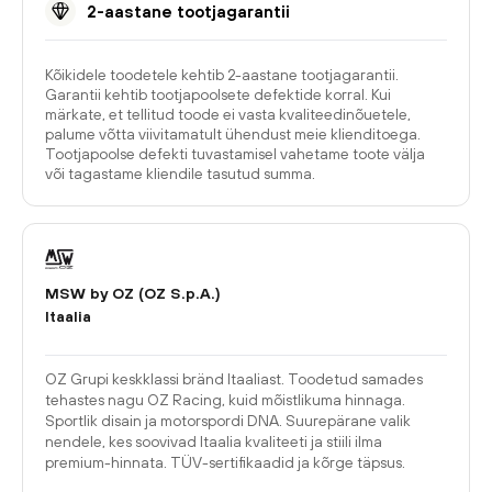
2-aastane tootjagarantii
Kõikidele toodetele kehtib 2-aastane tootjagarantii.
Garantii kehtib tootjapoolsete defektide korral. Kui
märkate, et tellitud toode ei vasta kvaliteedinõuetele,
palume võtta viivitamatult ühendust meie klienditoega.
Tootjapoolse defekti tuvastamisel vahetame toote välja
või tagastame kliendile tasutud summa.
MSW by OZ (OZ S.p.A.)
Itaalia
OZ Grupi keskklassi bränd Itaaliast. Toodetud samades
tehastes nagu OZ Racing, kuid mõistlikuma hinnaga.
Sportlik disain ja motorspordi DNA. Suurepärane valik
nendele, kes soovivad Itaalia kvaliteeti ja stiili ilma
premium-hinnata. TÜV-sertifikaadid ja kõrge täpsus.