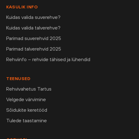
KASULIK INFO
Kuidas valida suverehve?
Kuidas valida talverehve?
Parimad suverehvid 2025
Parimad talverehvid 2025
Rehviinfo – rehvide tähised ja lühendid
TEENUSED
Rehvivahetus Tartus
Velgede värvimine
Sõidukite keretööd
Tulede taastamine