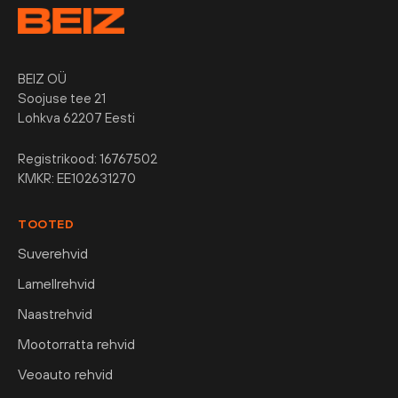
BEIZ OÜ
Soojuse tee 21
Lohkva 62207 Eesti
Registrikood: 16767502
KMKR: EE102631270
TOOTED
Suverehvid
Lamellrehvid
Naastrehvid
Mootorratta rehvid
Veoauto rehvid