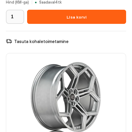
Hind (KM-ga)
Saadaval
4
tk
Lisa korvi
Tasuta kohaletoimetamine