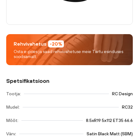
Rehvivahetus
-20%
Osta e-poes ja saad rehvivahetuse meie Tartu esinduses
soodsamalt.
Spetsifikatsioon
Tootja:
RC Design
Mudel:
RC32
Mõõt:
8.5xR19 5x112 ET35 66.6
Värv:
Satin Black Matt (SBM)