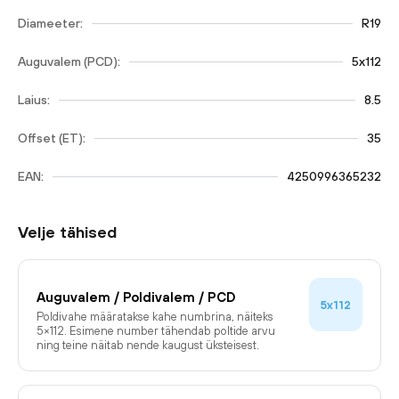
Diameeter:
R19
Auguvalem (PCD):
5x112
Laius:
8.5
Offset (ET):
35
EAN:
4250996365232
Velje tähised
Auguvalem / Poldivalem / PCD
5x112
Poldivahe määratakse kahe numbrina, näiteks
5×112. Esimene number tähendab poltide arvu
ning teine näitab nende kaugust üksteisest.