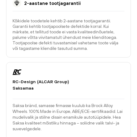
2-aastane tootjagarantii
Kõikidele toodetele kehtib 2-aastane tootjagarantii.
Garantii kehtib tootjapoolsete defektide korral. Kui
märkate, et tellitud toode ei vasta kvaliteedinõuetele,
palume võtta viivitamatult ühendust meie klienditoega.
Tootjapoolse defekti tuvastamisel vahetame toote välja
või tagastame kliendile tasutud summa.
RC-Design (ALCAR Group)
Saksamaa
Saksa bränd, samasse firmasse kuulub ka Brock Alloy
Wheels. 100% Made in Europe, ABE/ECE-sertifikaadid. Lai
mudelivalik ja stiilne disain enamikule autotüüpidele. Hea
Saksa kvaliteet mõistliku hinnaga – soliidne valik talvi- ja
suvevelgedele.