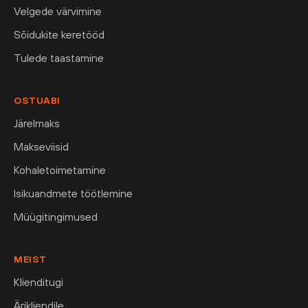
Velgede värvimine
Sõidukite keretööd
Tulede taastamine
OSTUABI
Järelmaks
Makseviisid
Kohaletoimetamine
Isikuandmete töötlemine
Müügitingimused
MEIST
Klienditugi
Ärikliendile