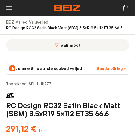
BEIZ
|
Veljed
|
Valuveljed
|
RC Design RC32 Satin Black Matt (SBM) 8.5xR19 5×112 ET35 66.6
Vali mõõt
Leiame Sinu autole sobivad veljed!
Saada päring >
Tootekood:
SPL-L-111277
RC Design RC32 Satin Black Matt
(SBM) 8.5xR19 5×112 ET35 66.6
291,12
€
tk