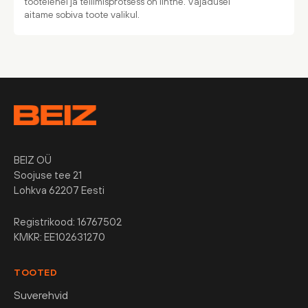
tootelehel ja tellimisprotsess on lihtne. Vajadusel
aitame sobiva toote valikul.
BEIZ OÜ
Soojuse tee 21
Lohkva 62207 Eesti
Registrikood: 16767502
KMKR: EE102631270
TOOTED
Suverehvid