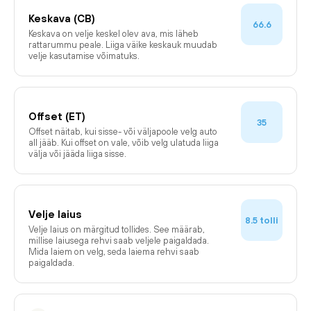
Keskava (CB)
66.6
Keskava on velje keskel olev ava, mis läheb
rattarummu peale. Liiga väike keskauk muudab
velje kasutamise võimatuks.
Offset (ET)
35
Offset näitab, kui sisse- või väljapoole velg auto
all jääb. Kui offset on vale, võib velg ulatuda liiga
välja või jääda liiga sisse.
Velje laius
tolli
8.5
Velje laius on märgitud tollides. See määrab,
millise laiusega rehvi saab veljele paigaldada.
Mida laiem on velg, seda laiema rehvi saab
paigaldada.