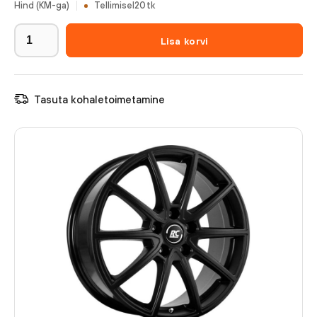
Hind (KM-ga)
Tellimisel
20
tk
Lisa korvi
Tasuta kohaletoimetamine