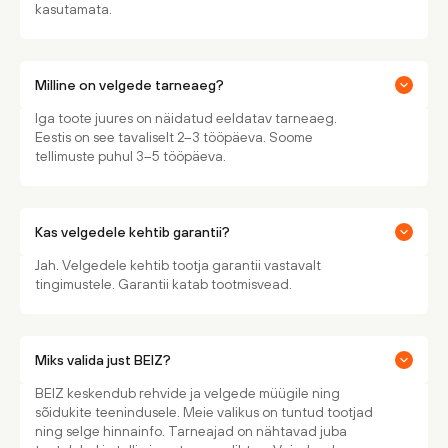
kasutamata.
Milline on velgede tarneaeg?
Iga toote juures on näidatud eeldatav tarneaeg.
Eestis on see tavaliselt 2–3 tööpäeva. Soome
tellimuste puhul 3–5 tööpäeva.
Kas velgedele kehtib garantii?
Jah. Velgedele kehtib tootja garantii vastavalt
tingimustele. Garantii katab tootmisvead.
Miks valida just BEIZ?
BEIZ keskendub rehvide ja velgede müügile ning
sõidukite teenindusele. Meie valikus on tuntud tootjad
ning selge hinnainfo. Tarneajad on nähtavad juba