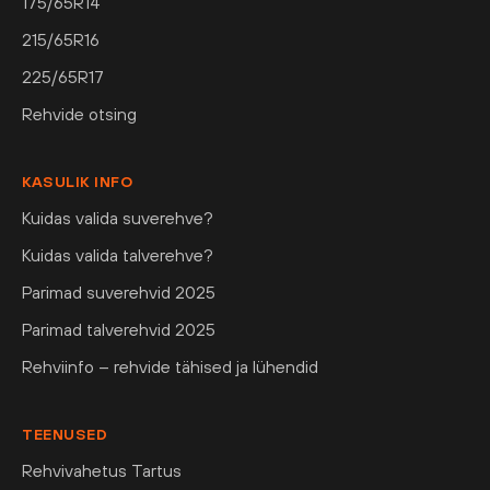
175/65R14
215/65R16
225/65R17
Rehvide otsing
KASULIK INFO
Kuidas valida suverehve?
Kuidas valida talverehve?
Parimad suverehvid 2025
Parimad talverehvid 2025
Rehviinfo – rehvide tähised ja lühendid
TEENUSED
Rehvivahetus Tartus