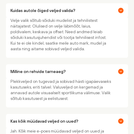
Kuidas autole õiged veljed valida?
Velje valik sõltub sõiduki mudelist ja tehnilistest
näitajatest. Olulised on velje läbimõõt, laius,
poldivalem, keskava ja offset. Need andmed leiab
sõiduki kasutusjuhendist või tootja tehnilisest infost.
Kui te ei ole kindel, saatke meile auto mark, mudel ja
aasta ning aitame sobivad veljed valida.
Milline on rehvide tarneaeg?
Plekkveljed on tugevad ja sobivad hästi igapäevaseks
kasutuseks, eriti talvel. Valuveljed on kergemad ja
annavad autole visuaalselt sportlikuma välimuse. Valik
sõltub kasutusest ja eelistusest.
Kas kõik müüdavad veljed on uued?
Jah. Kõik meie e-poes müüdavad veljed on uued ja