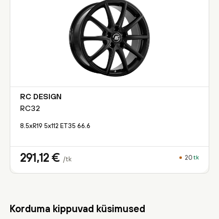
RC DESIGN
RC32
8.5xR19 5x112 ET35 66.6
291,12
€
20
tk
/tk
Korduma kippuvad küsimused