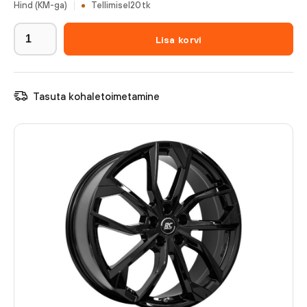
Hind (KM-ga)
Tellimisel
20
tk
Lisa korvi
Tasuta kohaletoimetamine