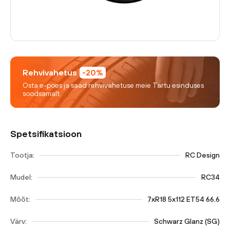
Rehvivahetus
-20%
Osta e-poes ja saad rehvivahetuse meie Tartu esinduses
soodsamalt.
Spetsifikatsioon
Tootja:
RC Design
Mudel:
RC34
Mõõt:
7xR18 5x112 ET54 66.6
Värv:
Schwarz Glanz (SG)