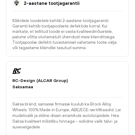
2-aastane tootjagarantii
Kõikidele toodetele kehtib 2-aastane tootjagarantii.
Garantii kehtib tootjapoolsete defektide korral. Kui
märkate, et tellitud toode ei vasta kvaliteedinõuetele,
palume võtta viivitamatult ühendust meie klienditoega.
Tootjapoolse defekti tuvastamisel vahetame toote välja
või tagastame kliendile tasutud summa.
RC-Design (ALCAR Group)
Saksamaa
Saksa bränd, samasse firmasse kuulub ka Brock Alloy
Wheels. 100% Made in Europe, ABE/ECE-sertifikaadid. Lai
mudelivalik ja stiilne disain enamikule autotüüpidele. Hea
Saksa kvaliteet mõistliku hinnaga – soliidne valik talvi- ja
suvevelgedele.