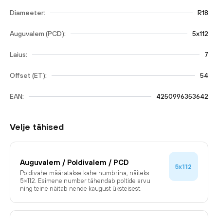
Diameeter:
R18
Auguvalem (PCD):
5x112
Laius:
7
Offset (ET):
54
EAN:
4250996353642
Velje tähised
Auguvalem / Poldivalem / PCD
5x112
Poldivahe määratakse kahe numbrina, näiteks
5×112. Esimene number tähendab poltide arvu
ning teine näitab nende kaugust üksteisest.