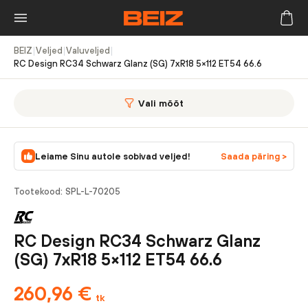
BEIZ
|
Veljed
|
Valuveljed
|
RC Design RC34 Schwarz Glanz (SG) 7xR18 5×112 ET54 66.6
Vali mõõt
Leiame Sinu autole sobivad veljed!
Saada päring >
Tootekood:
SPL-L-70205
RC Design RC34 Schwarz Glanz
(SG) 7xR18 5×112 ET54 66.6
260,96
€
tk