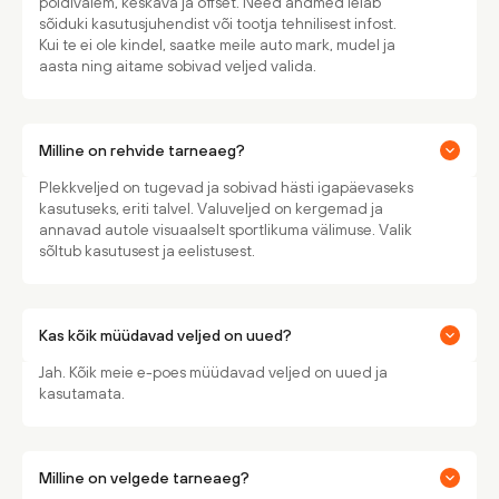
poldivalem, keskava ja offset. Need andmed leiab
sõiduki kasutusjuhendist või tootja tehnilisest infost.
Kui te ei ole kindel, saatke meile auto mark, mudel ja
aasta ning aitame sobivad veljed valida.
Milline on rehvide tarneaeg?
Plekkveljed on tugevad ja sobivad hästi igapäevaseks
kasutuseks, eriti talvel. Valuveljed on kergemad ja
annavad autole visuaalselt sportlikuma välimuse. Valik
sõltub kasutusest ja eelistusest.
Kas kõik müüdavad veljed on uued?
Jah. Kõik meie e-poes müüdavad veljed on uued ja
kasutamata.
Milline on velgede tarneaeg?