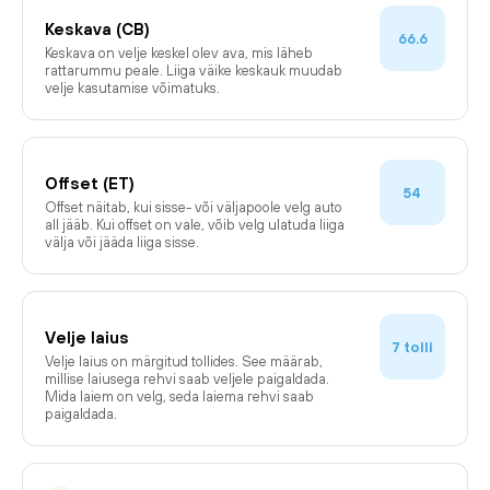
Keskava (CB)
66.6
Keskava on velje keskel olev ava, mis läheb
rattarummu peale. Liiga väike keskauk muudab
velje kasutamise võimatuks.
Offset (ET)
54
Offset näitab, kui sisse- või väljapoole velg auto
all jääb. Kui offset on vale, võib velg ulatuda liiga
välja või jääda liiga sisse.
Velje laius
tolli
7
Velje laius on märgitud tollides. See määrab,
millise laiusega rehvi saab veljele paigaldada.
Mida laiem on velg, seda laiema rehvi saab
paigaldada.