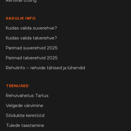
Rehvide otsing
KASULIK INFO
Kuidas valida suverehve?
Kuidas valida talverehve?
Parimad suverehvid 2025
Parimad talverehvid 2025
Rehviinfo – rehvide tähised ja lühendid
TEENUSED
Rehvivahetus Tartus
Velgede värvimine
Sõidukite keretööd
Tulede taastamine