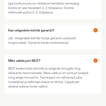
Iga toote juures on näidatud eeldatav tarneaeg.
Eestis on see tavaliselt 2–3 tööpäeva. Soome
tellimuste puhul 3–5 tööpäeva.
Kas velgedele kehtib garantii?
Jah. Velgedele kehtib tootja garantii vastavalt
tingimustele. Garantii katab tootmisvead.
Miks valida just BEIZ?
BEIZ keskendub rehvide ja velgede müügile ning
sõidukite teenindusele. Meie valikus on tuntud tootjad
ning selge hinnainfo. Tarneajad on nähtavad juba
tootelehel ja tellimisprotsess on lihtne. Vajadusel
aitame sobiva toote valikul.