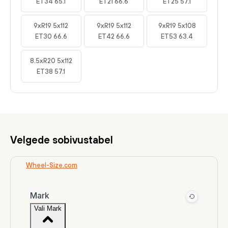
ET34 65.1
ET21 66.6
ET25 57.1
9xR19 5x112
9xR19 5x112
9xR19 5x108
ET30 66.6
ET42 66.6
ET53 63.4
8.5xR20 5x112
ET38 57.1
Velgede sobivustabel
Wheel-Size.com