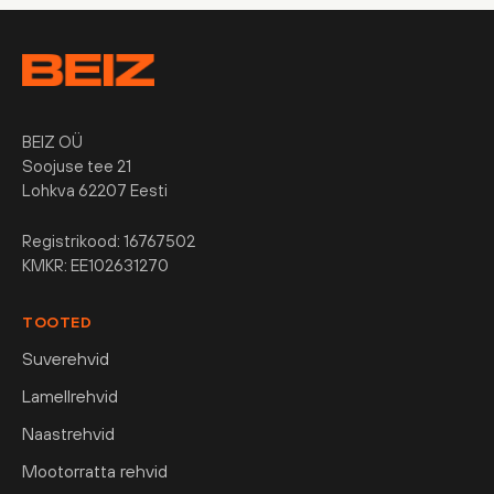
BEIZ OÜ
Soojuse tee 21
Lohkva 62207 Eesti
Registrikood: 16767502
KMKR: EE102631270
TOOTED
Suverehvid
Lamellrehvid
Naastrehvid
Mootorratta rehvid