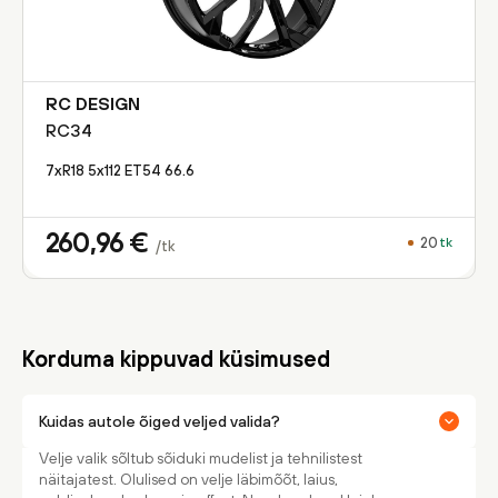
RC DESIGN
RC34
7xR18 5x112 ET54 66.6
260,96
€
20
tk
/tk
Korduma kippuvad küsimused
Kuidas autole õiged veljed valida?
Velje valik sõltub sõiduki mudelist ja tehnilistest
näitajatest. Olulised on velje läbimõõt, laius,