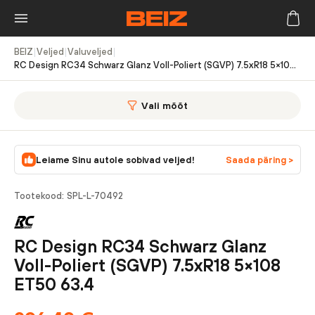
BEIZ
|
Veljed
|
Valuveljed
|
RC Design RC34 Schwarz Glanz Voll-Poliert (SGVP) 7.5xR18 5×108 ET50 63.4
Vali mõõt
Leiame Sinu autole sobivad veljed!
Saada päring >
Tootekood:
SPL-L-70492
RC Design RC34 Schwarz Glanz
Voll-Poliert (SGVP) 7.5xR18 5×108
ET50 63.4