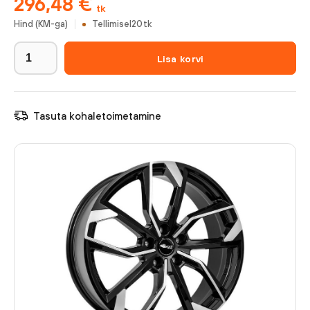
296,48
€
tk
Hind (KM-ga)
Tellimisel
20
tk
Lisa korvi
Tasuta kohaletoimetamine