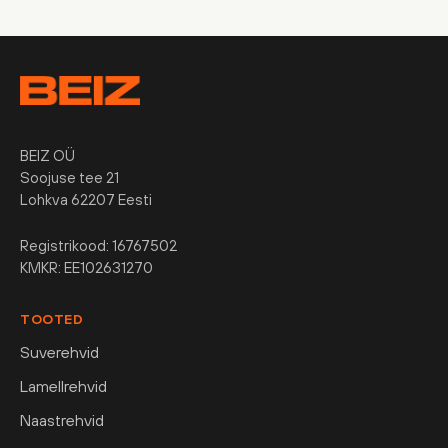
BEIZ OÜ
Soojuse tee 21
Lohkva 62207 Eesti
Registrikood: 16767502
KMKR: EE102631270
TOOTED
Suverehvid
Lamellrehvid
Naastrehvid