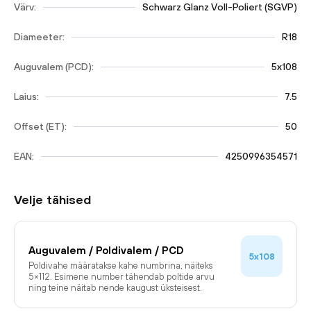
Värv:
Schwarz Glanz Voll-Poliert (SGVP)
Diameeter:
R18
Auguvalem (PCD):
5x108
Laius:
7.5
Offset (ET):
50
EAN:
4250996354571
Velje tähised
Auguvalem / Poldivalem / PCD
5x108
Poldivahe määratakse kahe numbrina, näiteks
5×112. Esimene number tähendab poltide arvu
ning teine näitab nende kaugust üksteisest.