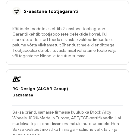
2-aastane tootjagarantii
Kõikidele toodetele kehtib 2-aastane tootjagarantii.
Garantii kehtib tootjapoolsete defektide korral. Kui
märkate, et tellitud toode ei vasta kvaliteedinõuetele,
palume võtta viivitamatult ühendust meie klienditoega.
Tootjapoolse defekti tuvastamisel vahetame toote välja
või tagastame kliendile tasutud summa.
RC-Design (ALCAR Group)
Saksamaa
Saksa bränd, samasse firmasse kuulub ka Brock Alloy
Wheels. 100% Made in Europe, ABE/ECE-sertifikaadid. Lai
mudelivalik ja stiilne disain enamikule autotüüpidele. Hea
Saksa kvaliteet mõistliku hinnaga – soliidne valik talvi- ja