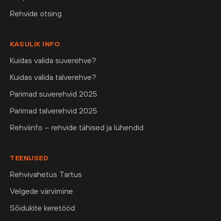
Rehvide otsing
KASULIK INFO
Kuidas valida suverehve?
Kuidas valida talverehve?
Parimad suverehvid 2025
Parimad talverehvid 2025
Rehviinfo – rehvide tähised ja lühendid
TEENUSED
Rehvivahetus Tartus
Velgede värvimine
Sõidukite keretööd