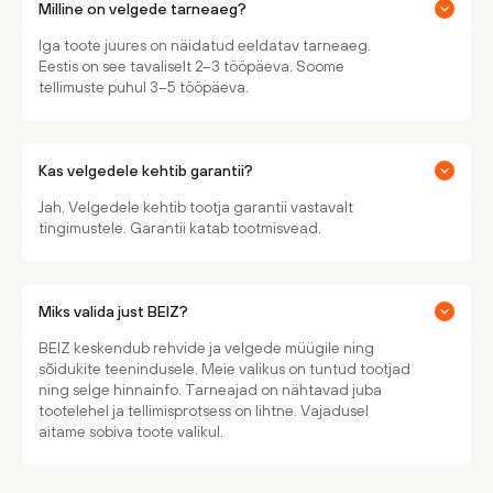
Milline on velgede tarneaeg?
Iga toote juures on näidatud eeldatav tarneaeg.
Eestis on see tavaliselt 2–3 tööpäeva. Soome
tellimuste puhul 3–5 tööpäeva.
Kas velgedele kehtib garantii?
Jah. Velgedele kehtib tootja garantii vastavalt
tingimustele. Garantii katab tootmisvead.
Miks valida just BEIZ?
BEIZ keskendub rehvide ja velgede müügile ning
sõidukite teenindusele. Meie valikus on tuntud tootjad
ning selge hinnainfo. Tarneajad on nähtavad juba
tootelehel ja tellimisprotsess on lihtne. Vajadusel
aitame sobiva toote valikul.