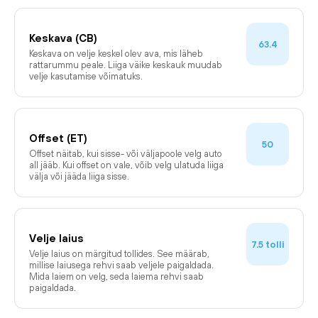
Keskava (CB)
63.4
Keskava on velje keskel olev ava, mis läheb
rattarummu peale. Liiga väike keskauk muudab
velje kasutamise võimatuks.
Offset (ET)
50
Offset näitab, kui sisse- või väljapoole velg auto
all jääb. Kui offset on vale, võib velg ulatuda liiga
välja või jääda liiga sisse.
Velje laius
tolli
7.5
Velje laius on märgitud tollides. See määrab,
millise laiusega rehvi saab veljele paigaldada.
Mida laiem on velg, seda laiema rehvi saab
paigaldada.