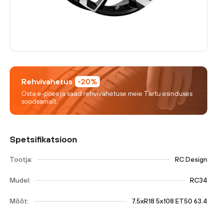
Rehvivahetus
-20%
Osta e-poes ja saad rehvivahetuse meie Tartu esinduses
soodsamalt.
Spetsifikatsioon
Tootja:
RC Design
Mudel:
RC34
Mõõt:
7.5xR18 5x108 ET50 63.4