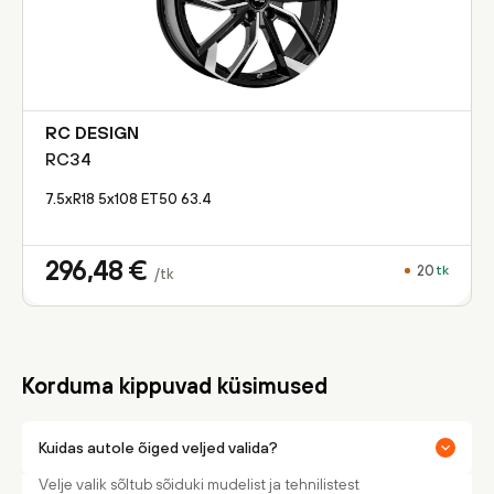
RC DESIGN
RC34
7.5xR18 5x108 ET50 63.4
296,48
€
20
tk
/tk
Korduma kippuvad küsimused
Kuidas autole õiged veljed valida?
Velje valik sõltub sõiduki mudelist ja tehnilistest