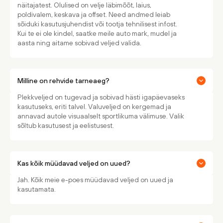
näitajatest. Olulised on velje läbimõõt, laius,
poldivalem, keskava ja offset. Need andmed leiab
sõiduki kasutusjuhendist või tootja tehnilisest infost.
Kui te ei ole kindel, saatke meile auto mark, mudel ja
aasta ning aitame sobivad veljed valida.
Milline on rehvide tarneaeg?
Plekkveljed on tugevad ja sobivad hästi igapäevaseks
kasutuseks, eriti talvel. Valuveljed on kergemad ja
annavad autole visuaalselt sportlikuma välimuse. Valik
sõltub kasutusest ja eelistusest.
Kas kõik müüdavad veljed on uued?
Jah. Kõik meie e-poes müüdavad veljed on uued ja
kasutamata.