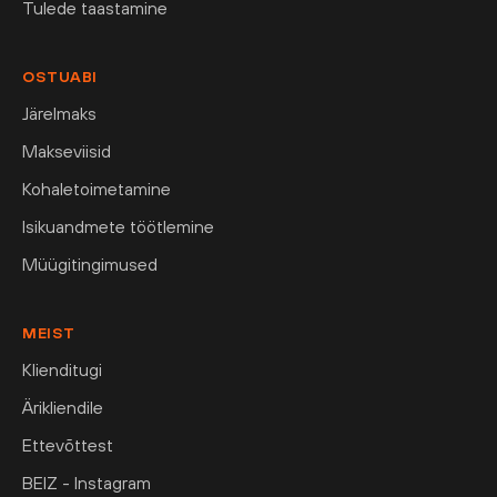
Tulede taastamine
OSTUABI
Järelmaks
Makseviisid
Kohaletoimetamine
Isikuandmete töötlemine
Müügitingimused
MEIST
Klienditugi
Ärikliendile
Ettevõttest
BEIZ - Instagram