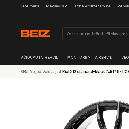
Järelmaks
Makseviisid
Kohaletoimetamine
Rehvi
SÕIDUAUTO REHVID
MOOTORRATTA REHVID
VEO
|
|
|
Rial X12 diamond-black 7xR17 5×112 
BEIZ
Veljed
Valuveljed