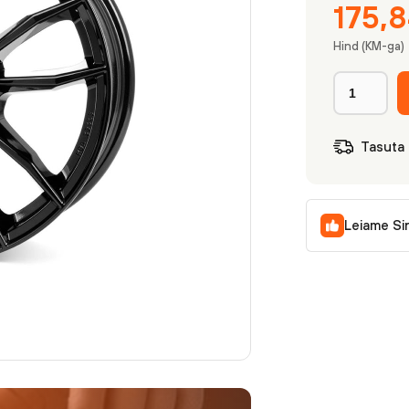
175,
Hind (KM-ga)
Tasuta
Leiame Si