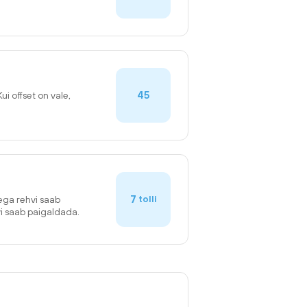
45
Kui offset on vale,
7
tolli
sega rehvi saab
vi saab paigaldada.