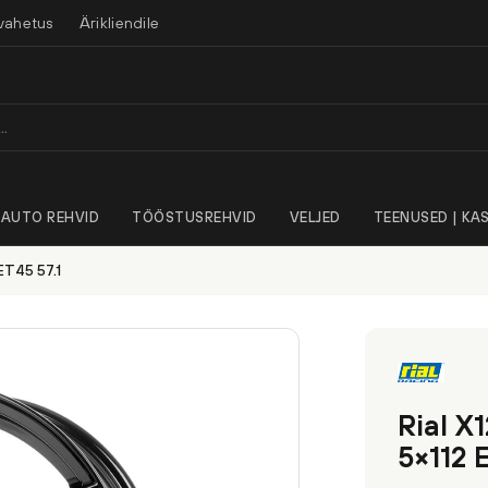
vahetus
Ärikliendile
AUTO REHVID
TÖÖSTUSREHVID
VELJED
TEENUSED | KAS
ET45 57.1
Rial X
5×112 