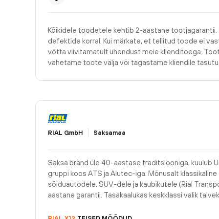
Kõikidele toodetele kehtib 2-aastane tootjagarantii.
defektide korral. Kui märkate, et tellitud toode ei v
võtta viivitamatult ühendust meie klienditoega. Too
vahetame toote välja või tagastame kliendile tasu
RIAL GmbH
Saksamaa
Saksa bränd üle 40-aastase traditsiooniga, kuulub U
gruppi koos ATS ja Alutec-iga. Mõnusalt klassikaline d
sõiduautodele, SUV-dele ja kaubikutele (Rial Transpo
aastane garantii. Tasakaalukas keskklassi valik talvek
RIAL
X12
TEISED MÕÕDUD