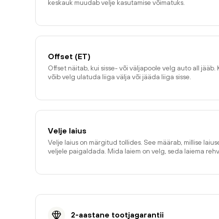
keskauk muudab velje kasutamise võimatuks.
Offset (ET)
Offset näitab, kui sisse- või väljapoole velg auto all jääb. 
võib velg ulatuda liiga välja või jääda liiga sisse.
Velje laius
Velje laius on märgitud tollides. See määrab, millise laiu
veljele paigaldada. Mida laiem on velg, seda laiema reh
2-aastane tootjagarantii