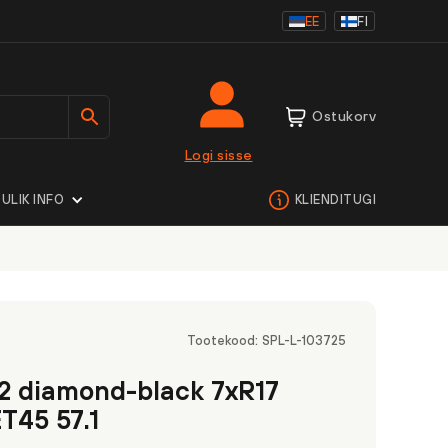
EE
FI
Ostukorv
Logi sisse
ULIK INFO
KLIENDITUGI
Tootekood:
SPL-L-103725
12 diamond-black 7xR17
ET45 57.1