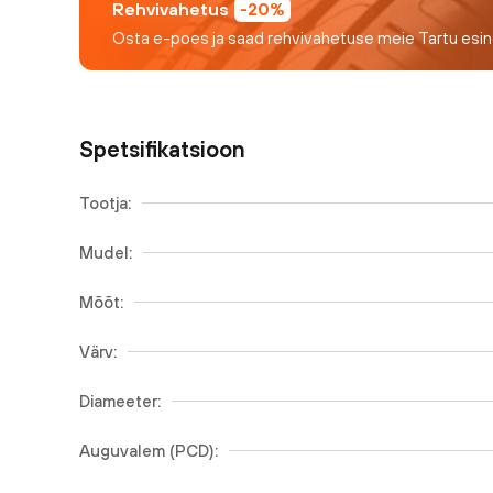
Rehvivahetus
-20%
Osta e-poes ja saad rehvivahetuse meie Tartu esi
Spetsifikatsioon
Tootja:
Mudel:
Mõõt:
Värv:
Diameeter:
Auguvalem (PCD):