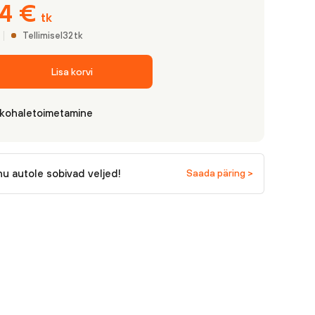
84
€
tk
Tellimisel
32
tk
Lisa korvi
 kohaletoimetamine
nu autole sobivad veljed!
Saada päring >