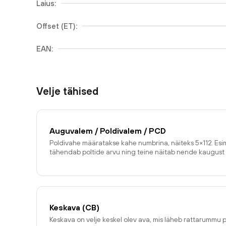
Laius:
Offset (ET):
EAN:
Velje tähised
Auguvalem / Poldivalem / PCD
Poldivahe määratakse kahe numbrina, näiteks 5×112. E
tähendab poltide arvu ning teine näitab nende kaugust 
Keskava (CB)
Keskava on velje keskel olev ava, mis läheb rattarummu p