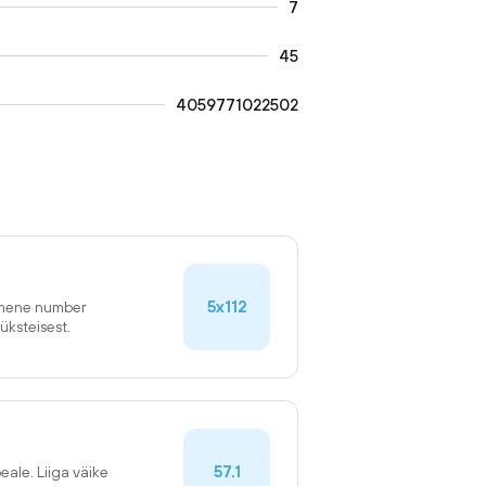
7
45
4059771022502
5x112
simene number
üksteisest.
57.1
eale. Liiga väike