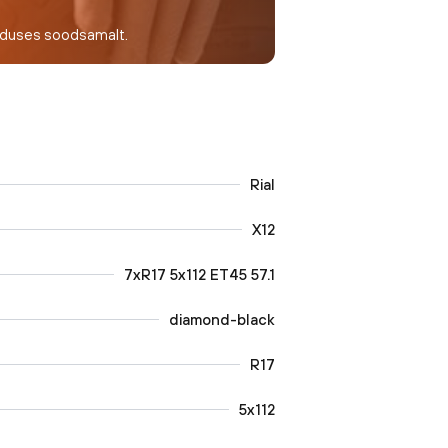
nduses soodsamalt.
Rial
X12
7xR17 5x112 ET45 57.1
diamond-black
R17
5x112