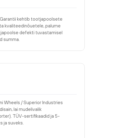
 Garantii kehtib tootjapoolsete
asta kvaliteedinõuetele, palume
tjapoolse defekti tuvastamisel
tud summa.
ni Wheels / Superior Industries
isain, lai mudelivalik
rter). TÜV-sertifikaadid ja 5-
s ja suveks.