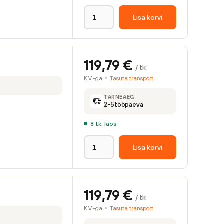
Lisa korvi
119,79
€
/ tk
KM-ga
Tasuta transport
TARNEAEG
2-5
tööpäeva
8
tk. laos
Lisa korvi
119,79
€
/ tk
KM-ga
Tasuta transport