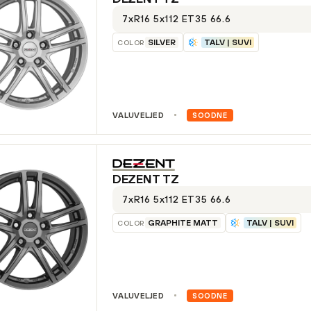
7xR16 5x112 ET35 66.6
SILVER
TALV | SUVI
COLOR
VALUVELJED
SOODNE
DEZENT
TZ
7xR16 5x112 ET35 66.6
GRAPHITE MATT
TALV | SUVI
COLOR
VALUVELJED
SOODNE