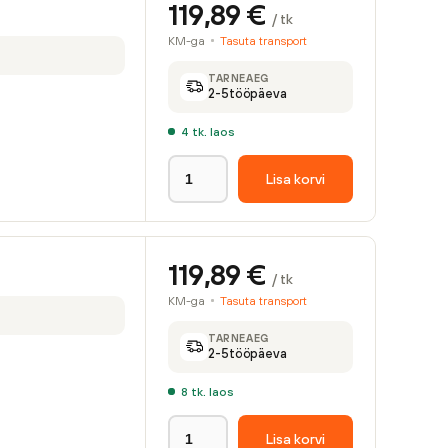
119,89
€
/ tk
KM-ga
Tasuta transport
TARNEAEG
2-5
tööpäeva
4
tk. laos
Lisa korvi
119,89
€
/ tk
KM-ga
Tasuta transport
TARNEAEG
2-5
tööpäeva
8
tk. laos
Lisa korvi