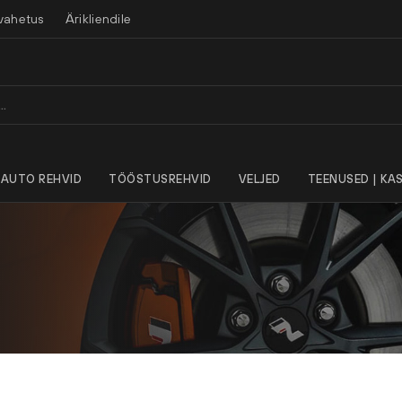
vahetus
Ärikliendile
AUTO REHVID
TÖÖSTUSREHVID
VELJED
TEENUSED | KAS