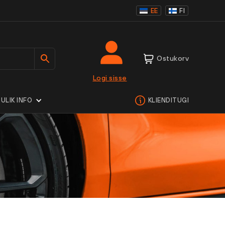
EE
FI
Ostukorv
Logi sisse
ULIK INFO
KLIENDITUGI