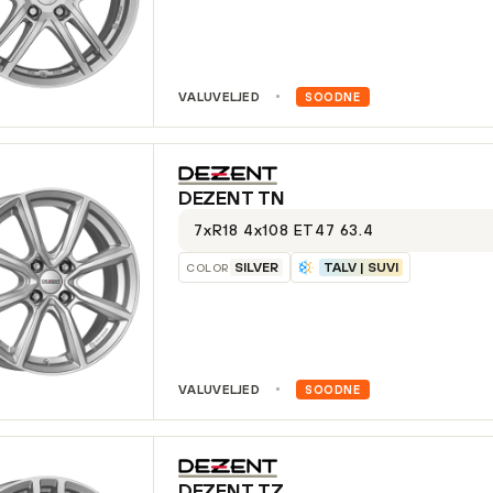
VALUVELJED
SOODNE
DEZENT
TN
7xR18 4x108 ET47 63.4
SILVER
TALV | SUVI
COLOR
VALUVELJED
SOODNE
DEZENT
TZ