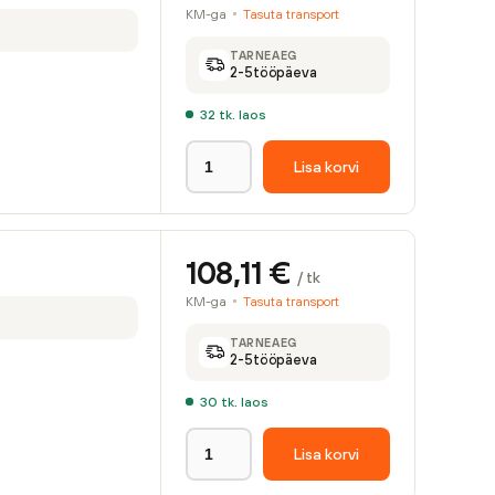
KM-ga
Tasuta transport
TARNEAEG
2-5
tööpäeva
32
tk. laos
Lisa korvi
108,11
€
/ tk
KM-ga
Tasuta transport
TARNEAEG
2-5
tööpäeva
30
tk. laos
Lisa korvi