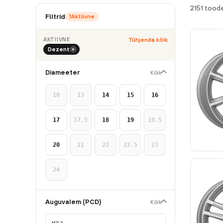
2151 toode
Filtrid
1
Aktiivne
AKTIIVNE
Tühjenda kõik
Dezent
×
Diameeter
Kõik
10
13
14
15
16
17
17.5
18
19
19.5
20
21
22
22.5
23
24
Auguvalem (PCD)
Kõik