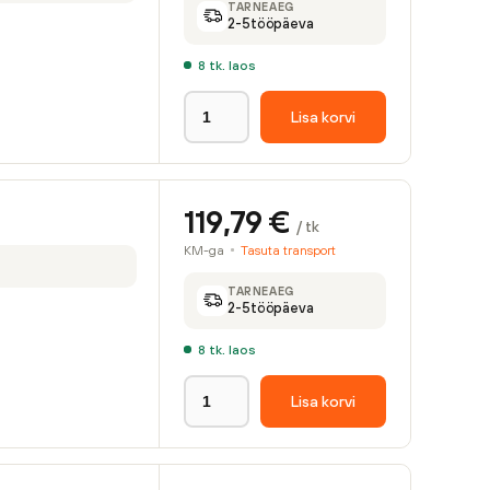
TARNEAEG
2-5
tööpäeva
8
tk. laos
Lisa korvi
119,79
€
/ tk
KM-ga
Tasuta transport
TARNEAEG
2-5
tööpäeva
8
tk. laos
Lisa korvi