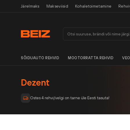
Järelmaks
Makseviisid
Kohaletoimetamine
Rehvi
SÕIDUAUTO REHVID
MOOTORRATTA REHVID
VEO
Dezent
Ostes 4 rehvi/velgi on tarne üle Eesti tasuta!