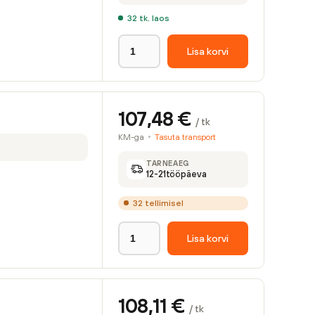
32
tk. laos
Lisa korvi
107,48
€
/ tk
KM-ga
Tasuta transport
TARNEAEG
12-21
tööpäeva
32
tellimisel
Lisa korvi
108,11
€
/ tk