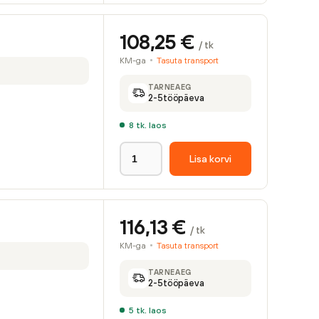
108,25
€
/ tk
KM-ga
Tasuta transport
TARNEAEG
2-5
tööpäeva
8
tk. laos
Lisa korvi
116,13
€
/ tk
KM-ga
Tasuta transport
TARNEAEG
2-5
tööpäeva
5
tk. laos