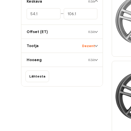
Keskava
Kõik
10.5
(1)
—
Offset (ET)
Kõik
Tootja
Dezent
Hooaeg
Kõik
Lähtesta