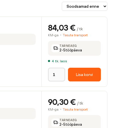
84,03
€
/ tk
KM-ga
Tasuta transport
TARNEAEG
2-5
tööpäeva
4
tk. laos
Lisa korvi
90,30
€
/ tk
KM-ga
Tasuta transport
TARNEAEG
2-5
tööpäeva