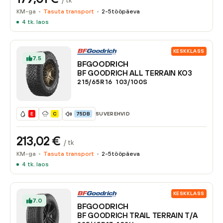
/ tk
KM-ga
Tasuta transport
2-5
tööpäeva
4
tk. laos
KESKKLASS
7.5
BFGOODRICH
BF GOODRICH ALL TERRAIN KO3
215/65R16
103/100
S
SUVEREHVID
E
C
75DB
213,02
€
/ tk
KM-ga
Tasuta transport
2-5
tööpäeva
4
tk. laos
KESKKLASS
7.0
BFGOODRICH
BF GOODRICH TRAIL TERRAIN T/A