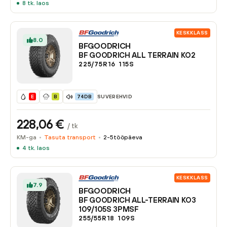
8
tk. laos
KESKKLASS
8.0
BFGOODRICH
BF GOODRICH ALL TERRAIN KO2
225/75R16
115
S
SUVEREHVID
E
B
74DB
228,06
€
/ tk
KM-ga
Tasuta transport
2-5
tööpäeva
4
tk. laos
KESKKLASS
7.9
BFGOODRICH
BF GOODRICH ALL-TERRAIN KO3
109/105S 3PMSF
255/55R18
109
S