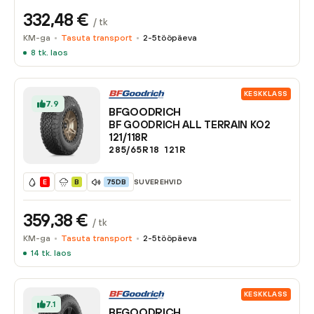
332,48
€
/ tk
KM-ga
Tasuta transport
2-5
tööpäeva
8
tk. laos
KESKKLASS
7.9
BFGOODRICH
BF GOODRICH ALL TERRAIN KO2
121/118R
285/65R18
121
R
SUVEREHVID
E
B
75DB
359,38
€
/ tk
KM-ga
Tasuta transport
2-5
tööpäeva
14
tk. laos
KESKKLASS
7.1
BFGOODRICH