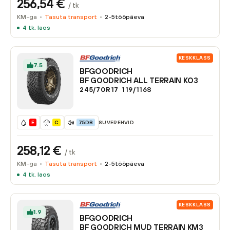
256,54
€
/ tk
KM-ga
Tasuta transport
2-5
tööpäeva
4
tk. laos
KESKKLASS
7.5
BFGOODRICH
BF GOODRICH ALL TERRAIN KO3
245/70R17
119/116
S
SUVEREHVID
E
C
75DB
258,12
€
/ tk
KM-ga
Tasuta transport
2-5
tööpäeva
4
tk. laos
KESKKLASS
1.9
BFGOODRICH
BF GOODRICH MUD TERRAIN KM3