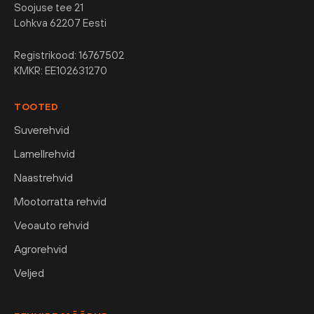
Soojuse tee 21
Lohkva 62207 Eesti
Registrikood: 16767502
KMKR: EE102631270
TOOTED
Suverehvid
Lamellrehvid
Naastrehvid
Mootorratta rehvid
Veoauto rehvid
Agrorehvid
Veljed