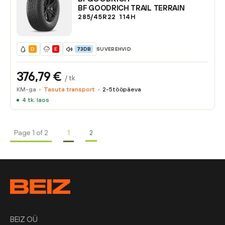
BF GOODRICH TRAIL TERRAIN
285/45R22
114
H
SUVEREHVID
D
E
73DB
376,79
€
/ tk
KM-ga
Tasuta transport
2-5
tööpäeva
4
tk. laos
Page 1 of 2
1
2
BEIZ OÜ