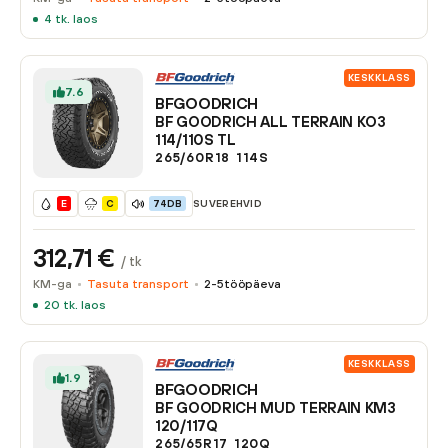
4
tk. laos
KESKKLASS
7.6
BFGOODRICH
BF GOODRICH ALL TERRAIN KO3
114/110S TL
265/60R18
114
S
SUVEREHVID
E
C
74DB
312,71
€
/ tk
KM-ga
Tasuta transport
2-5
tööpäeva
20
tk. laos
KESKKLASS
1.9
BFGOODRICH
BF GOODRICH MUD TERRAIN KM3
120/117Q
265/65R17
120
Q