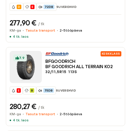
SUVEREHVID
D
E
72DB
277,90
€
/ tk
KM-ga
Tasuta transport
2-5
tööpäeva
4
tk. laos
KESKKLASS
7.9
BFGOODRICH
BF GOODRICH ALL TERRAIN KO2
32/11,5R15
113
S
SUVEREHVID
E
B
75DB
280,27
€
/ tk
KM-ga
Tasuta transport
2-5
tööpäeva
4
tk. laos