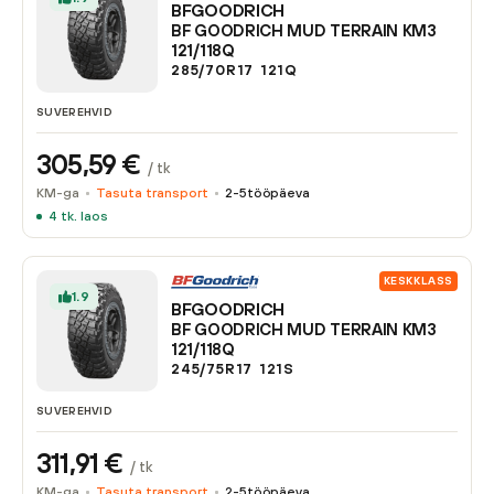
BFGOODRICH
BF GOODRICH MUD TERRAIN KM3
121/118Q
285/70R17
121
Q
SUVEREHVID
305,59
€
/ tk
KM-ga
Tasuta transport
2-5
tööpäeva
4
tk. laos
KESKKLASS
1.9
BFGOODRICH
BF GOODRICH MUD TERRAIN KM3
121/118Q
245/75R17
121
S
SUVEREHVID
311,91
€
/ tk
KM-ga
Tasuta transport
2-5
tööpäeva