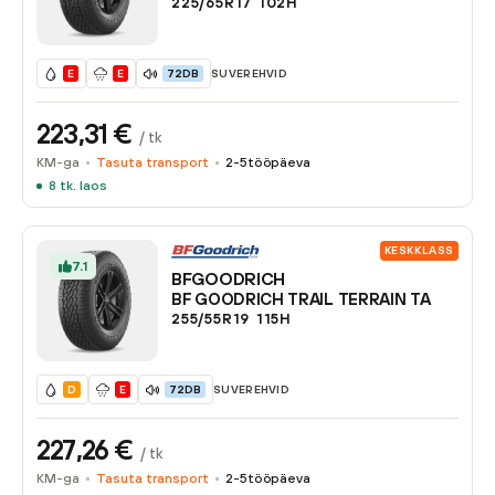
225/65R17
102
H
SUVEREHVID
E
E
72DB
223,31
€
/ tk
KM-ga
Tasuta transport
2-5
tööpäeva
8
tk. laos
KESKKLASS
7.1
BFGOODRICH
BF GOODRICH TRAIL TERRAIN TA
255/55R19
115
H
SUVEREHVID
D
E
72DB
227,26
€
/ tk
KM-ga
Tasuta transport
2-5
tööpäeva