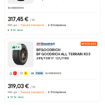
SUVEREHVID
317,45
€
/ tk
KM-ga
Tasuta transport
2-5
tööpäeva
4
tk. laos
KESKKLASS
7.6
BFGOODRICH
BF GOODRICH ALL TERRAIN KO3
285/70R17
121/118
S
SUVEREHVID
E
C
74DB
319,03
€
/ tk
KM-ga
Tasuta transport
2-5
tööpäeva
12
tk. laos