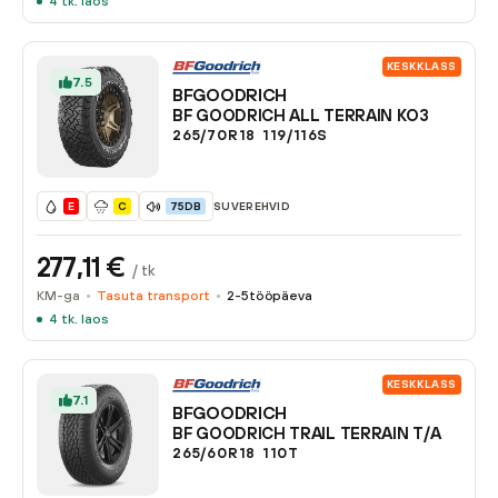
4
tk. laos
KESKKLASS
7.5
BFGOODRICH
BF GOODRICH ALL TERRAIN KO3
265/70R18
119/116
S
SUVEREHVID
E
C
75DB
277,11
€
/ tk
KM-ga
Tasuta transport
2-5
tööpäeva
4
tk. laos
KESKKLASS
7.1
BFGOODRICH
BF GOODRICH TRAIL TERRAIN T/A
265/60R18
110
T