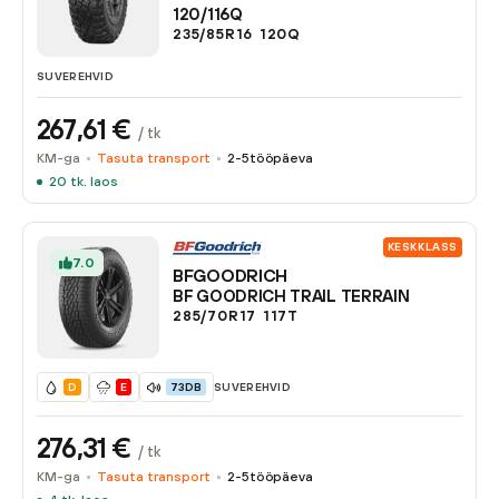
120/116Q
235/85R16
120
Q
SUVEREHVID
267,61
€
/ tk
KM-ga
Tasuta transport
2-5
tööpäeva
20
tk. laos
KESKKLASS
7.0
BFGOODRICH
BF GOODRICH TRAIL TERRAIN
285/70R17
117
T
SUVEREHVID
D
E
73DB
276,31
€
/ tk
KM-ga
Tasuta transport
2-5
tööpäeva