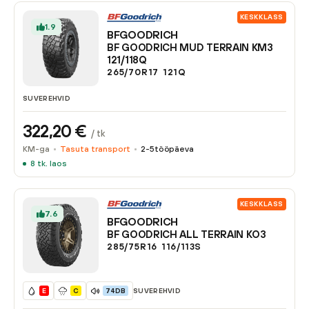
KESKKLASS
1.9
BFGOODRICH
BF GOODRICH MUD TERRAIN KM3
121/118Q
265/70R17
121
Q
SUVEREHVID
322,20
€
/ tk
KM-ga
Tasuta transport
2-5
tööpäeva
8
tk. laos
KESKKLASS
7.6
BFGOODRICH
BF GOODRICH ALL TERRAIN KO3
285/75R16
116/113
S
SUVEREHVID
E
C
74DB