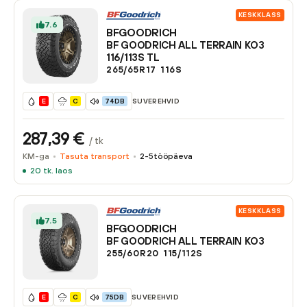
KESKKLASS
7.6
BFGOODRICH
BF GOODRICH ALL TERRAIN KO3
116/113S TL
265/65R17
116
S
SUVEREHVID
E
C
74DB
287,39
€
/ tk
KM-ga
Tasuta transport
2-5
tööpäeva
20
tk. laos
KESKKLASS
7.5
BFGOODRICH
BF GOODRICH ALL TERRAIN KO3
255/60R20
115/112
S
SUVEREHVID
E
C
75DB