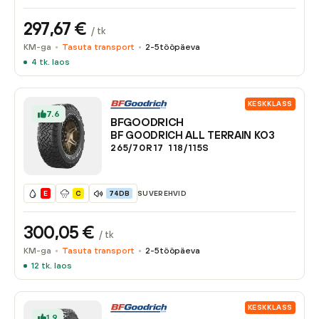
297,67
€
/ tk
KM-ga
Tasuta transport
2-5
tööpäeva
4
tk. laos
KESKKLASS
7.6
BFGOODRICH
BF GOODRICH ALL TERRAIN KO3
265/70R17
118/115
S
SUVEREHVID
E
C
74DB
300,05
€
/ tk
KM-ga
Tasuta transport
2-5
tööpäeva
12
tk. laos
KESKKLASS
1.9