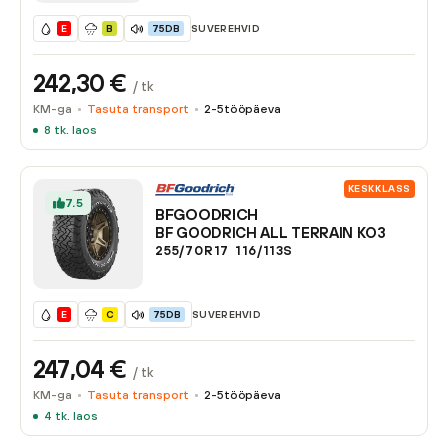
SUVEREHVID
E
B
75DB
242,30
€
/ tk
KM-ga
Tasuta transport
2-5
tööpäeva
8
tk. laos
KESKKLASS
7.5
BFGOODRICH
BF GOODRICH ALL TERRAIN KO3
255/70R17
116/113
S
SUVEREHVID
E
C
75DB
247,04
€
/ tk
KM-ga
Tasuta transport
2-5
tööpäeva
4
tk. laos