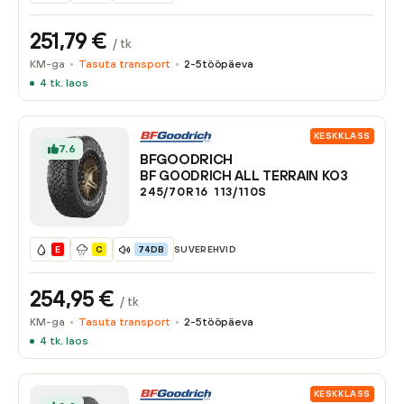
251,79
€
/ tk
KM-ga
Tasuta transport
2-5
tööpäeva
4
tk. laos
KESKKLASS
7.6
BFGOODRICH
BF GOODRICH ALL TERRAIN KO3
245/70R16
113/110
S
SUVEREHVID
E
C
74DB
254,95
€
/ tk
KM-ga
Tasuta transport
2-5
tööpäeva
4
tk. laos
KESKKLASS