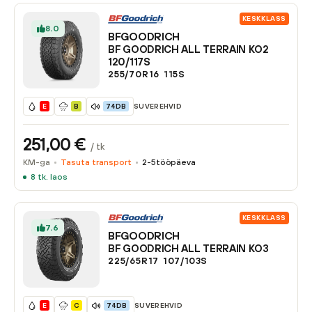
KESKKLASS
8.0
BFGOODRICH
BF GOODRICH ALL TERRAIN KO2
120/117S
255/70R16
115
S
SUVEREHVID
E
B
74DB
251,00
€
/ tk
KM-ga
Tasuta transport
2-5
tööpäeva
8
tk. laos
KESKKLASS
7.6
BFGOODRICH
BF GOODRICH ALL TERRAIN KO3
225/65R17
107/103
S
SUVEREHVID
E
C
74DB