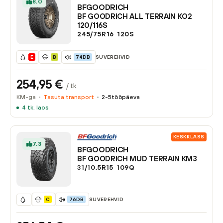
8.0
BFGOODRICH
BF GOODRICH ALL TERRAIN KO2
120/116S
245/75R16
120
S
SUVEREHVID
E
B
74DB
254,95
€
/ tk
KM-ga
Tasuta transport
2-5
tööpäeva
4
tk. laos
KESKKLASS
7.3
BFGOODRICH
BF GOODRICH MUD TERRAIN KM3
31/10,5R15
109
Q
SUVEREHVID
C
76DB