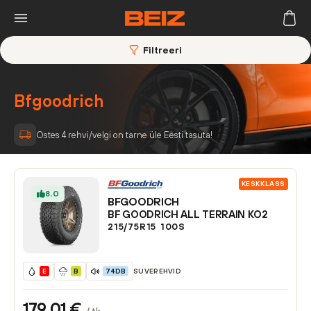
Filtreeri
Bfgoodrich
Ostes 4 rehvi/velgi on tarne üle Eesti tasuta!
KESKKLASS
8.0
BFGOODRICH
BF GOODRICH ALL TERRAIN KO2
215/75R15
100
S
SUVEREHVID
E
B
74DB
179,01
€