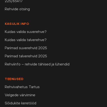
225/65R17
Rehvide otsing
KASULIK INFO
Kuidas valida suverehve?
Kuidas valida talverehve?
Parimad suverehvid 2025
Parimad talverehvid 2025
Rehviinfo – rehvide tähised ja lühendid
TEENUSED
Rehvivahetus Tartus
Velgede värvimine
Sõidukite keretööd