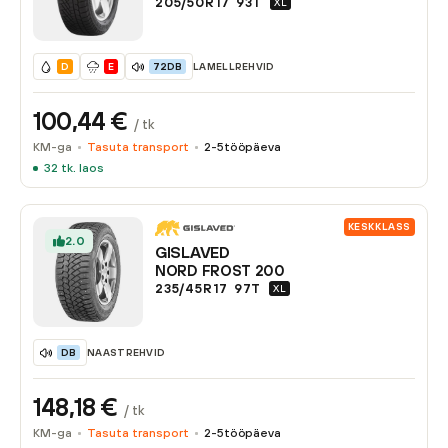
205/50R17
93
T
XL
LAMELLREHVID
D
E
72DB
100,44
€
/ tk
KM-ga
Tasuta transport
2-5
tööpäeva
32
tk. laos
KESKKLASS
2.0
GISLAVED
NORD FROST 200
235/45R17
97
T
XL
NAASTREHVID
DB
148,18
€
/ tk
KM-ga
Tasuta transport
2-5
tööpäeva