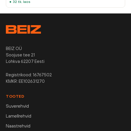
32
tk. laos
BEIZ OÜ
Soojuse tee 21
Lohkva 62207 Eesti
Registrikood: 16767502
KMKR: EE102631270
TOOTED
Suverehvid
Lamellrehvid
Naastrehvid