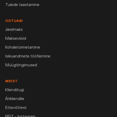
Tulede taastamine
OSTUABI
Järelmaks
Makseviisid
Kohaletoimetamine
Isikuandmete töötlemine
Müügitingimused
MEIST
Klienditugi
Ärikliendile
Ettevõttest
BEIZ - Instagram