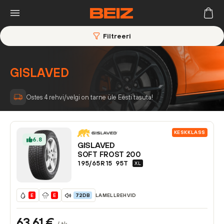
Filtreeri
GISLAVED
Ostes 4 rehvi/velgi on tarne üle Eesti tasuta!
KESKKLASS
6.8
GISLAVED
SOFT FROST 200
195/65R15
95
T
XL
LAMELLREHVID
E
E
72DB
63,61
€