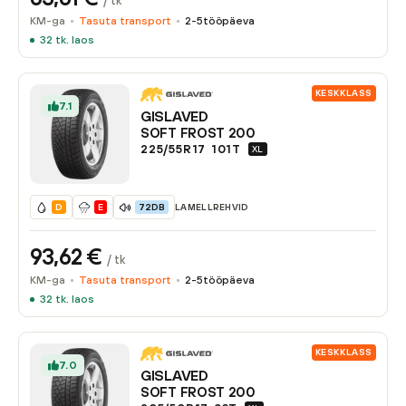
/ tk
KM-ga
Tasuta transport
2-5
tööpäeva
32
tk. laos
KESKKLASS
7.1
GISLAVED
SOFT FROST 200
225/55R17
101
T
XL
LAMELLREHVID
D
E
72DB
93,62
€
/ tk
KM-ga
Tasuta transport
2-5
tööpäeva
32
tk. laos
KESKKLASS
7.0
GISLAVED
SOFT FROST 200