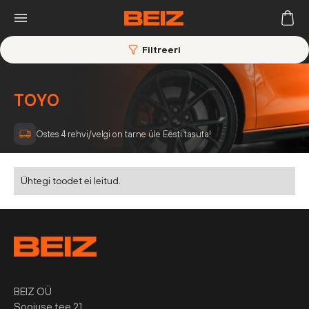
Filtreeri
TOYO
Ostes 4 rehvi/velgi on tarne üle Eesti tasuta!
Ühtegi toodet ei leitud.
BEIZ OÜ
Soojuse tee 21