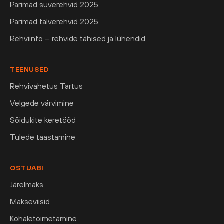
Parimad suverehvid 2025
Parimad talverehvid 2025
Rehviinfo – rehvide tähised ja lühendid
TEENUSED
Rehvivahetus Tartus
Velgede värvimine
Sõidukite keretööd
Tulede taastamine
OSTUABI
Järelmaks
Makseviisid
Kohaletoimetamine