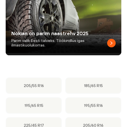
Nokian on parim naastrehv 2025
Parim valik Eesti talveks. Töökindlus igas
ilmastikuolukorras.
205/55 R16
185/65 R15
195/65 R15
195/55 R16
225/45 R17
205/60 R16