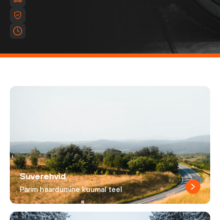
Suverehvid
Parim haardumine kuumal teel