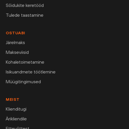
Sõidukite keretööd
Tulede taastamine
OSTUABI
Järelmaks
Makseviisid
Kohaletoimetamine
Isikuandmete töötlemine
Müügitingimused
MEIST
Klienditugi
Ärikliendile
Ettevõttest