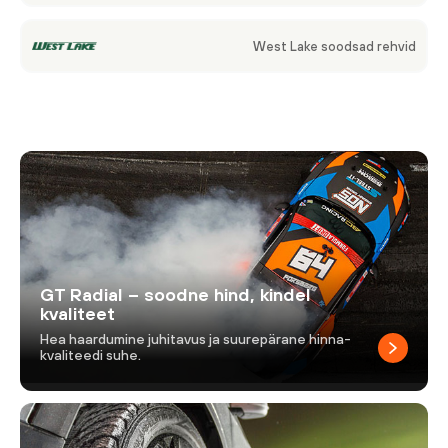
West Lake soodsad rehvid
GT Radial – soodne hind, kindel
kvaliteet
Hea haardumine juhitavus ja suurepärane hinna-
kvaliteedi suhe.