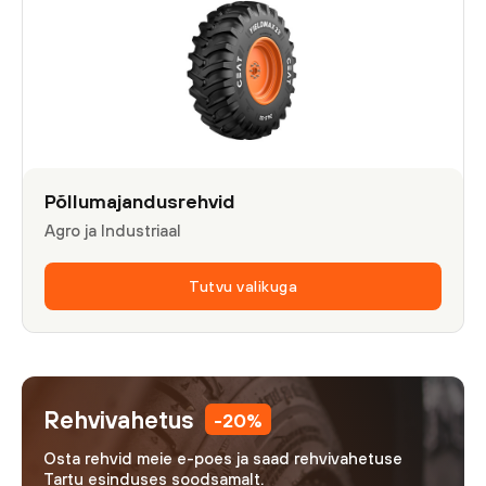
Põllumajandusrehvid
Agro ja Industriaal
Tutvu valikuga
Rehvivahetus
-20%
Osta rehvid meie e-poes ja saad rehvivahetuse
Tartu esinduses soodsamalt.