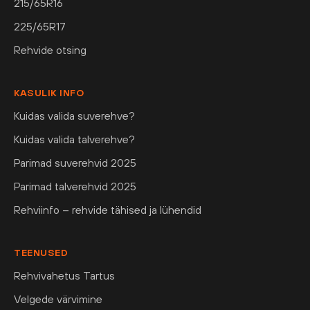
215/65R16
225/65R17
Rehvide otsing
KASULIK INFO
Kuidas valida suverehve?
Kuidas valida talverehve?
Parimad suverehvid 2025
Parimad talverehvid 2025
Rehviinfo – rehvide tähised ja lühendid
TEENUSED
Rehvivahetus Tartus
Velgede värvimine