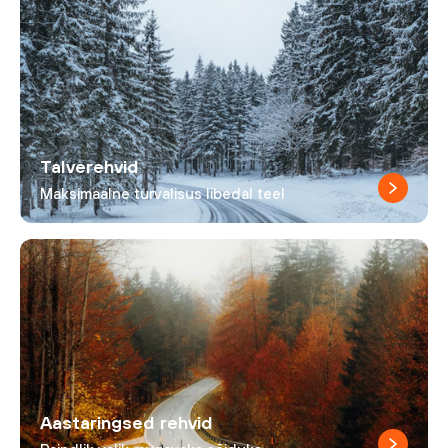
Talverehvid
Maksimaalne turvalisus libedal teel
Aastaringsed rehvid