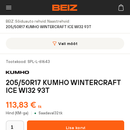
BEIZ
|
Sõiduauto rehvid
|
Naastrehvid
|
205/50R17 KUMHO WINTERCRAFT ICE WI32 93T
Vali mõõt
Tootekood:
SPL-L-61643
205/50R17 KUMHO WINTERCRAFT
ICE WI32 93T
113,83
€
tk
Hind (KM-ga)
Saadaval
32
tk
Lisa korvi