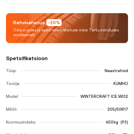
Rehvivahetus
-20%
Osta e-poes ja saad rehvivahetuse meie Tartu esinduses
soodsamalt.
Spetsifikatsioon
Tüüp:
Naastrehvid
Tootja:
KUMHO
Mudel:
WINTERCRAFT ICE WI32
Mõõt:
205/50R17
Koormusindeks:
650
kg
(
93
)