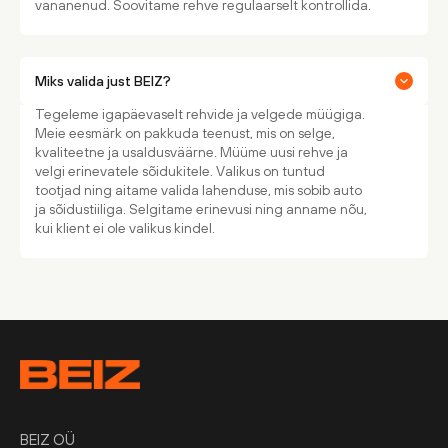
vananenud. Soovitame rehve regulaarselt kontrollida.
Miks valida just BEIZ?
Tegeleme igapäevaselt rehvide ja velgede müügiga.
Meie eesmärk on pakkuda teenust, mis on selge,
kvaliteetne ja usaldusväärne. Müüme uusi rehve ja
velgi erinevatele sõidukitele. Valikus on tuntud
tootjad ning aitame valida lahenduse, mis sobib auto
ja sõidustiiliga. Selgitame erinevusi ning anname nõu,
kui klient ei ole valikus kindel.
BEIZ OÜ