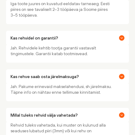
Iga toote juures on kuvatud eeldatav tarneaeg. Eesti
piires on see tavaliselt 2–3 tööpäeva ja Soome piires
3–5 tööpäeva.
Kas rehvidel on garantii?
Jah. Rehvidele kehtib tootja garantii vastavalt
tingimustele. Garantii katab tootmisvead.
Kas rehve saab osta järelmaksuga?
Jah. Pakume erinevaid makselahendusi, sh järelmaksu.
Täpne info on nähtav enne tellimuse kinnitamist.
Millal tuleks rehvid välja vahetada?
Rehvid tuleks vahetada, kui muster on kulunud alla
seaduses lubatud piiri (3mm) või kui rehv on