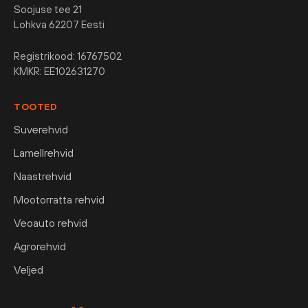
Soojuse tee 21
Lohkva 62207 Eesti
Registrikood: 16767502
KMKR: EE102631270
TOOTED
Suverehvid
Lamellrehvid
Naastrehvid
Mootorratta rehvid
Veoauto rehvid
Agrorehvid
Veljed