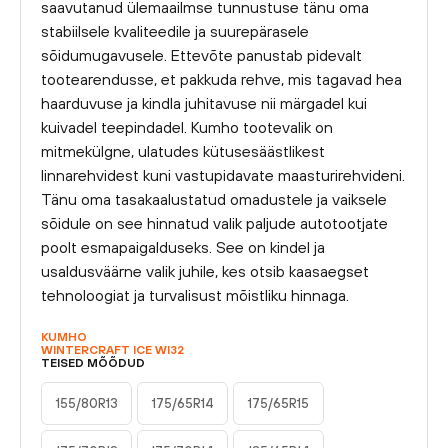
saavutanud ülemaailmse tunnustuse tänu oma
stabiilsele kvaliteedile ja suurepärasele
sõidumugavusele. Ettevõte panustab pidevalt
tootearendusse, et pakkuda rehve, mis tagavad hea
haarduvuse ja kindla juhitavuse nii märgadel kui
kuivadel teepindadel. Kumho tootevalik on
mitmekülgne, ulatudes kütusesäästlikest
linnarehvidest kuni vastupidavate maasturirehvideni.
Tänu oma tasakaalustatud omadustele ja vaiksele
sõidule on see hinnatud valik paljude autotootjate
poolt esmapaigalduseks. See on kindel ja
usaldusväärne valik juhile, kes otsib kaasaegset
tehnoloogiat ja turvalisust mõistliku hinnaga.
KUMHO
WINTERCRAFT ICE WI32
TEISED MÕÕDUD
155/80R13
175/65R14
175/65R15