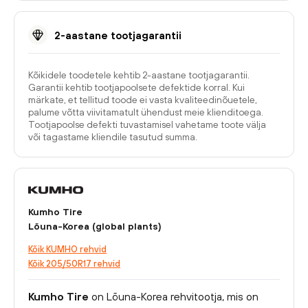
2-aastane tootjagarantii
Kõikidele toodetele kehtib 2-aastane tootjagarantii.
Garantii kehtib tootjapoolsete defektide korral. Kui
märkate, et tellitud toode ei vasta kvaliteedinõuetele,
palume võtta viivitamatult ühendust meie klienditoega.
Tootjapoolse defekti tuvastamisel vahetame toote välja
või tagastame kliendile tasutud summa.
Kumho Tire
Lõuna-Korea (global plants)
Kõik KUMHO rehvid
Kõik 205/50R17 rehvid
Kumho Tire
on Lõuna-Korea rehvitootja, mis on