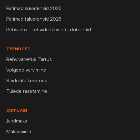
Parimad suverehvid 2025
Parimad talverehvid 2025
Rehviinfo – rehvide tähised ja lühendid
TEENUSED
Rehvivahetus Tartus
Velgede värvimine
Sõidukite keretööd
Tulede taastamine
OSTUABI
Järelmaks
Makseviisid