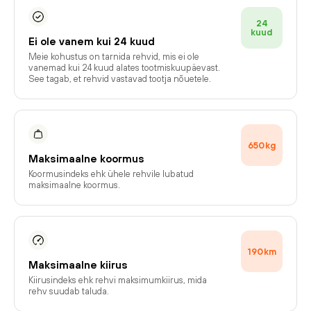
24
kuud
Ei ole vanem kui 24 kuud
Meie kohustus on tarnida rehvid, mis ei ole
vanemad kui 24 kuud alates tootmiskuupäevast.
See tagab, et rehvid vastavad tootja nõuetele.
650
kg
Maksimaalne koormus
Koormusindeks ehk ühele rehvile lubatud
maksimaalne koormus.
190
km
Maksimaalne kiirus
Kiirusindeks ehk rehvi maksimumkiirus, mida
rehv suudab taluda.