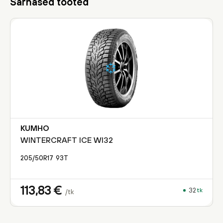
Sarnased tooted
KUMHO
WINTERCRAFT ICE WI32
205/50R17
93
T
113,83
€
32
tk
/tk