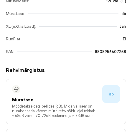
Kiirusindeks:
190
km
(
T
)
Müratase:
db
XL (eXtra Load):
Jah
RunFlat:
Ei
EAN:
8808956607258
Rehvimärgistus
db
Müratase
Mõõdetakse detsibellides (dB). Mida väiksem on
number seda vähem müra rehv sõidu ajal tekitab.
≤ 68dB väike, 70-72dB keskmine ja ≥ 73dB suur.