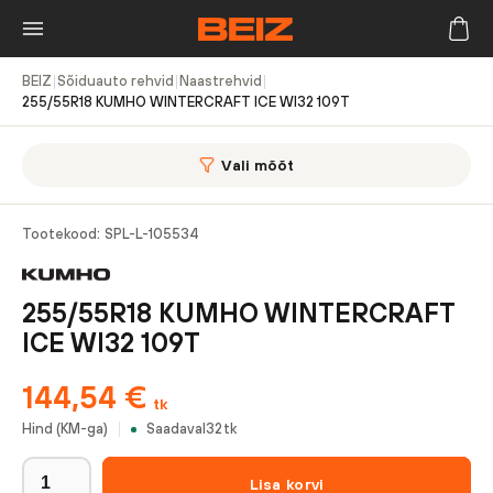
BEIZ
|
Sõiduauto rehvid
|
Naastrehvid
|
255/55R18 KUMHO WINTERCRAFT ICE WI32 109T
Vali mõõt
Tootekood:
SPL-L-105534
255/55R18 KUMHO WINTERCRAFT
ICE WI32 109T
144,54
€
tk
Hind (KM-ga)
Saadaval
32
tk
Lisa korvi