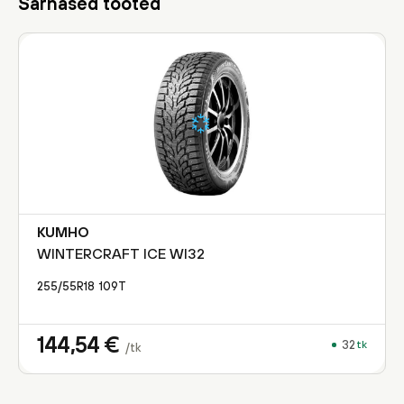
Sarnased tooted
KUMHO
WINTERCRAFT ICE WI32
255/55R18
109
T
144,54
€
32
tk
/tk