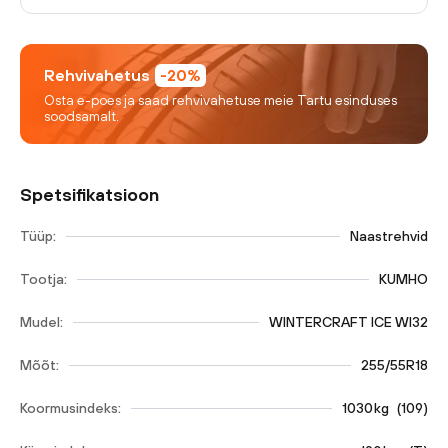
Rehvivahetus
-20%
Osta e-poes ja saad rehvivahetuse meie Tartu esinduses
soodsamalt.
Spetsifikatsioon
Tüüp:
Naastrehvid
Tootja:
KUMHO
Mudel:
WINTERCRAFT ICE WI32
Mõõt:
255/55R18
Koormusindeks:
1030
kg
(
109
)