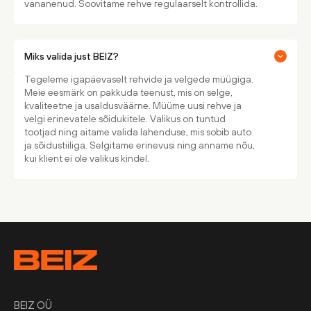
vananenud. Soovitame rehve regulaarselt kontrollida.
Miks valida just BEIZ?
Tegeleme igapäevaselt rehvide ja velgede müügiga.
Meie eesmärk on pakkuda teenust, mis on selge,
kvaliteetne ja usaldusväärne. Müüme uusi rehve ja
velgi erinevatele sõidukitele. Valikus on tuntud
tootjad ning aitame valida lahenduse, mis sobib auto
ja sõidustiiliga. Selgitame erinevusi ning anname nõu,
kui klient ei ole valikus kindel.
BEIZ OÜ