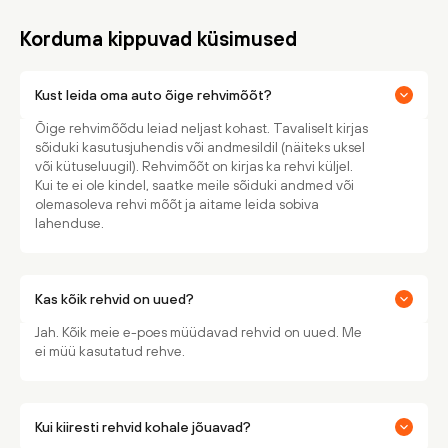
Korduma kippuvad küsimused
Kust leida oma auto õige rehvimõõt?
Õige rehvimõõdu leiad neljast kohast. Tavaliselt kirjas
sõiduki kasutusjuhendis või andmesildil (näiteks uksel
või kütuseluugil). Rehvimõõt on kirjas ka rehvi küljel.
Kui te ei ole kindel, saatke meile sõiduki andmed või
olemasoleva rehvi mõõt ja aitame leida sobiva
lahenduse.
Kas kõik rehvid on uued?
Jah. Kõik meie e-poes müüdavad rehvid on uued. Me
ei müü kasutatud rehve.
Kui kiiresti rehvid kohale jõuavad?