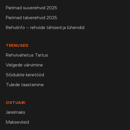
Parimad suverehvid 2025
Parimad talverehvid 2025
Rehviinfo – rehvide tähised ja lühendid
TEENUSED
Rehvivahetus Tartus
Velgede värvimine
Sõidukite keretööd
Tulede taastamine
OSTUABI
Järelmaks
Makseviisid