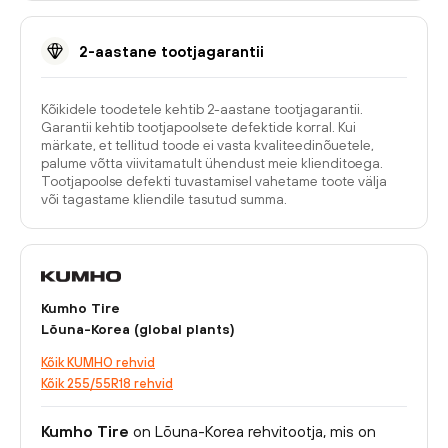
2-aastane tootjagarantii
Kõikidele toodetele kehtib 2-aastane tootjagarantii.
Garantii kehtib tootjapoolsete defektide korral. Kui
märkate, et tellitud toode ei vasta kvaliteedinõuetele,
palume võtta viivitamatult ühendust meie klienditoega.
Tootjapoolse defekti tuvastamisel vahetame toote välja
või tagastame kliendile tasutud summa.
Kumho Tire
Lõuna-Korea (global plants)
Kõik KUMHO rehvid
Kõik 255/55R18 rehvid
Kumho Tire
on Lõuna-Korea rehvitootja, mis on