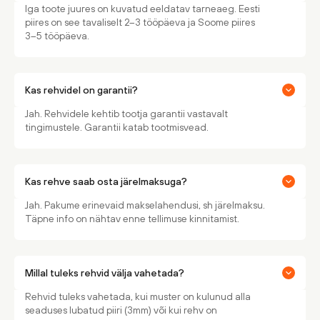
Iga toote juures on kuvatud eeldatav tarneaeg. Eesti
piires on see tavaliselt 2–3 tööpäeva ja Soome piires
3–5 tööpäeva.
Kas rehvidel on garantii?
Jah. Rehvidele kehtib tootja garantii vastavalt
tingimustele. Garantii katab tootmisvead.
Kas rehve saab osta järelmaksuga?
Jah. Pakume erinevaid makselahendusi, sh järelmaksu.
Täpne info on nähtav enne tellimuse kinnitamist.
Millal tuleks rehvid välja vahetada?
Rehvid tuleks vahetada, kui muster on kulunud alla
seaduses lubatud piiri (3mm) või kui rehv on