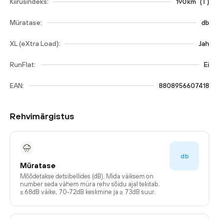
Kiirusindeks:
190
km
(
T
)
Müratase:
db
XL (eXtra Load):
Jah
RunFlat:
Ei
EAN:
8808956607418
Rehvimärgistus
db
Müratase
Mõõdetakse detsibellides (dB). Mida väiksem on
number seda vähem müra rehv sõidu ajal tekitab.
≤ 68dB väike, 70-72dB keskmine ja ≥ 73dB suur.