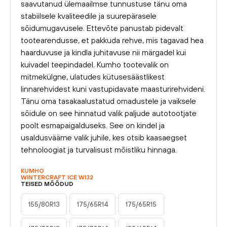
saavutanud ülemaailmse tunnustuse tänu oma
stabiilsele kvaliteedile ja suurepärasele
sõidumugavusele. Ettevõte panustab pidevalt
tootearendusse, et pakkuda rehve, mis tagavad hea
haarduvuse ja kindla juhitavuse nii märgadel kui
kuivadel teepindadel. Kumho tootevalik on
mitmekülgne, ulatudes kütusesäästlikest
linnarehvidest kuni vastupidavate maasturirehvideni.
Tänu oma tasakaalustatud omadustele ja vaiksele
sõidule on see hinnatud valik paljude autotootjate
poolt esmapaigalduseks. See on kindel ja
usaldusväärne valik juhile, kes otsib kaasaegset
tehnoloogiat ja turvalisust mõistliku hinnaga.
KUMHO
WINTERCRAFT ICE WI32
TEISED MÕÕDUD
155/80R13
175/65R14
175/65R15