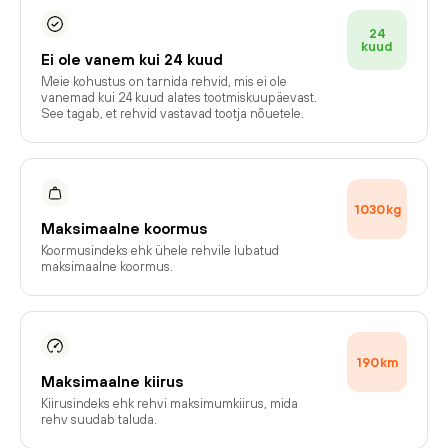
24
kuud
Ei ole vanem kui 24 kuud
Meie kohustus on tarnida rehvid, mis ei ole
vanemad kui 24 kuud alates tootmiskuupäevast.
See tagab, et rehvid vastavad tootja nõuetele.
1030
kg
Maksimaalne koormus
Koormusindeks ehk ühele rehvile lubatud
maksimaalne koormus.
190
km
Maksimaalne kiirus
Kiirusindeks ehk rehvi maksimumkiirus, mida
rehv suudab taluda.