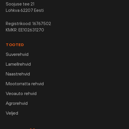
Soojuse tee 21
Lohkva 62207 Eesti
Registrikood: 16767502
KMKR: EE102631270
TOOTED
Suverehvid
Lamellrehvid
Naastrehvid
Mootorratta rehvid
Veoauto rehvid
Agrorehvid
Veljed