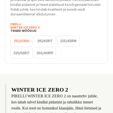
kindlat pidamist ja head stabiilsust ka kõrgematel kiirustel.
Sobib juhile, kes hindab kvaliteeti ja soovib veidi
dünaamilisemat sõidutunnet.
PIRELLI
WINTER ICE ZERO 2
TEISED MÕÕDUD
215/60R16
215/65R17
225/45R18
225/55R17
255/40R19
WINTER ICE ZERO 2
PIRELLI WINTER ICE ZERO 2 on naastrehv juhile,
kes tahab talvel kindlat pidamist ja rahulikku tunnet
roolis. Kui teed on hommikul klaasjääs, õhtul lörtsised ja