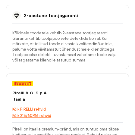
2-aastane tootjagarantii
Kõikidele toodetele kehtib 2-aastane tootjagarantii.
Garantii kehtib tootjapoolsete defektide korral. Kui
märkate, et tellitud toode ei vasta kvaliteedinõuetele,
palume võtta viivitamatult ühendust meie klienditoega.
Tootjapoolse defekti tuvastamisel vahetame toote välja
või tagastame kliendile tasutud summa.
Pirelli & C. S.p.A.
Itaalia
Kõik PIRELLI rehvid
Kõik 215/60R16 rehvid
Pirelli on Itaalia premium-bränd, mis on tuntud oma täpse
juhitavuse ja sportliku iseloomu poolest. Rehvid pakuvad