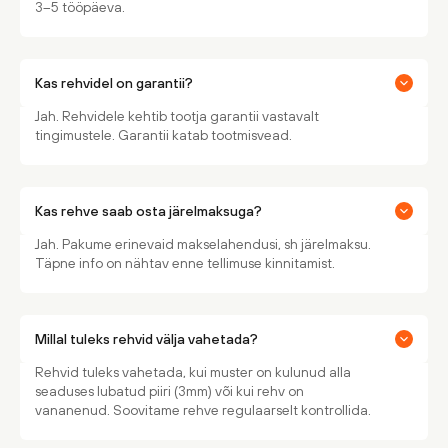
3–5 tööpäeva.
Kas rehvidel on garantii?
Jah. Rehvidele kehtib tootja garantii vastavalt
tingimustele. Garantii katab tootmisvead.
Kas rehve saab osta järelmaksuga?
Jah. Pakume erinevaid makselahendusi, sh järelmaksu.
Täpne info on nähtav enne tellimuse kinnitamist.
Millal tuleks rehvid välja vahetada?
Rehvid tuleks vahetada, kui muster on kulunud alla
seaduses lubatud piiri (3mm) või kui rehv on
vananenud. Soovitame rehve regulaarselt kontrollida.