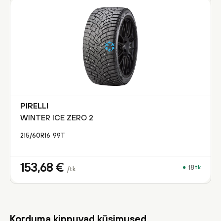
PIRELLI
WINTER ICE ZERO 2
215/60R16
99
T
153,68
€
18
tk
/tk
Korduma kippuvad küsimused