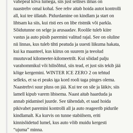
vahepeal kõva lumega, siis just sellises ilmas on
naastrehv omal kohal. See rehv aitab hoida autot kontrolli
all, kui tee üllatab. Pidurdamine on kindlam ja start on
lihtsam ka siis, kui risti ees on libe ristmik või parkla.
Sõidutunne on selge ja arusaadav. Roolile tuleb kiire
vastus ja auto püsib paremini valitud rajal. See on oluline
nii linnas, kus tuleb tihti peatuda ja uuesti liikuma hakata,
kui ka maanteel, kus kiirus on suurem ja teeolud
muutuvad kilomeeter-kilomeetrilt. Kui sõidad palju
varahommikul või hilisõhtul, siis tead, et just siis tekib jää
kõige kergemini. WINTER ICE ZERO 2 on tehtud
selleks, et sa ei peaks iga kord rooli taga pinges olema.
Naastrehvi suur pluss on jää. Kui tee on sile ja läikiv, siis
lamell kipub varem libisema. Naast aitab haarduda ja
annab pidamisel juurde. See tähendab, et saad hoida
pikivahet paremini kontrolli all ja auto reageerib pidurile
kindlamalt. Ka kurvis on tunne stabiilsem, eriti
kinnisõidetud lumel, kus auto võib muidu kergesti
“ujuma” minna.