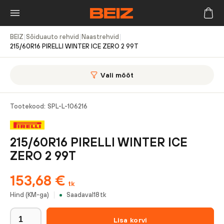
BEIZ
|
Sõiduauto rehvid
|
Naastrehvid
|
215/60R16 PIRELLI WINTER ICE ZERO 2 99T
Vali mõõt
Tootekood:
SPL-L-106216
215/60R16 PIRELLI WINTER ICE
ZERO 2 99T
153,68
€
tk
Hind (KM-ga)
Saadaval
18
tk
Lisa korvi