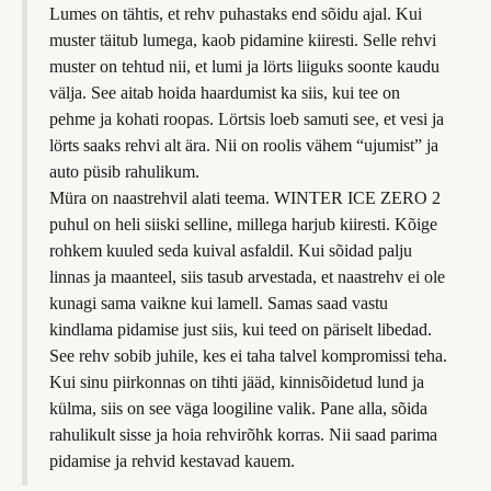
Lumes on tähtis, et rehv puhastaks end sõidu ajal. Kui
muster täitub lumega, kaob pidamine kiiresti. Selle rehvi
muster on tehtud nii, et lumi ja lörts liiguks soonte kaudu
välja. See aitab hoida haardumist ka siis, kui tee on
pehme ja kohati roopas. Lörtsis loeb samuti see, et vesi ja
lörts saaks rehvi alt ära. Nii on roolis vähem “ujumist” ja
auto püsib rahulikum.
Müra on naastrehvil alati teema. WINTER ICE ZERO 2
puhul on heli siiski selline, millega harjub kiiresti. Kõige
rohkem kuuled seda kuival asfaldil. Kui sõidad palju
linnas ja maanteel, siis tasub arvestada, et naastrehv ei ole
kunagi sama vaikne kui lamell. Samas saad vastu
kindlama pidamise just siis, kui teed on päriselt libedad.
See rehv sobib juhile, kes ei taha talvel kompromissi teha.
Kui sinu piirkonnas on tihti jääd, kinnisõidetud lund ja
külma, siis on see väga loogiline valik. Pane alla, sõida
rahulikult sisse ja hoia rehvirõhk korras. Nii saad parima
pidamise ja rehvid kestavad kauem.