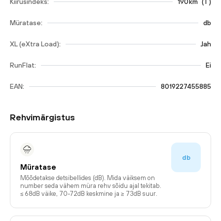
Kiirusindeks:
190
km
(
T
)
Müratase:
db
XL (eXtra Load):
Jah
RunFlat:
Ei
EAN:
8019227455885
Rehvimärgistus
db
Müratase
Mõõdetakse detsibellides (dB). Mida väiksem on
number seda vähem müra rehv sõidu ajal tekitab.
≤ 68dB väike, 70-72dB keskmine ja ≥ 73dB suur.