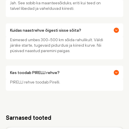
Jah. See sobib ka maanteesõiduks, eriti kui teed on
talvel libedad ja vahelduvad kiiresti.
Kuidas naastrehve õigesti sisse sõita?
Esimesed umbes 300–500 km sõida rahulikult. Väldi
järske starte, tugevaid pidurdusi ja kiireid kurve. Nii
püsivad naastud paremini paigas.
Kes toodab PIRELLI rehve?
PIRELLI rehve toodab Pirelli.
Sarnased tooted