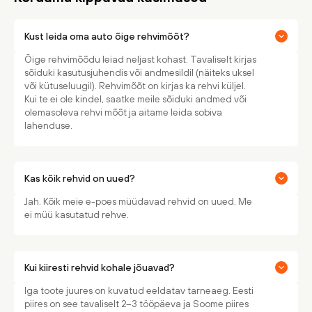
Kust leida oma auto õige rehvimõõt?
Õige rehvimõõdu leiad neljast kohast. Tavaliselt kirjas
sõiduki kasutusjuhendis või andmesildil (näiteks uksel
või kütuseluugil). Rehvimõõt on kirjas ka rehvi küljel.
Kui te ei ole kindel, saatke meile sõiduki andmed või
olemasoleva rehvi mõõt ja aitame leida sobiva
lahenduse.
Kas kõik rehvid on uued?
Jah. Kõik meie e-poes müüdavad rehvid on uued. Me
ei müü kasutatud rehve.
Kui kiiresti rehvid kohale jõuavad?
Iga toote juures on kuvatud eeldatav tarneaeg. Eesti
piires on see tavaliselt 2–3 tööpäeva ja Soome piires