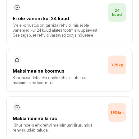
24
kuud
Ei ole vanem kui 24 kuud
Meie kohustus on tarnida rehvid, mis ei ole
vanemad kui 24 kuud alates tootmiskuupäevast.
See tagab, et rehvid vastavad tootja nõuetele.
775
kg
Maksimaalne koormus
Koormusindeks ehk ühele rehvile lubatud
maksimaalne koormus.
190
km
Maksimaalne kiirus
Kiirusindeks ehk rehvi maksimumkiirus, mida
rehv suudab taluda.