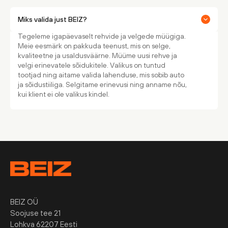
Miks valida just BEIZ?
Tegeleme igapäevaselt rehvide ja velgede müügiga.
Meie eesmärk on pakkuda teenust, mis on selge,
kvaliteetne ja usaldusväärne. Müüme uusi rehve ja
velgi erinevatele sõidukitele. Valikus on tuntud
tootjad ning aitame valida lahenduse, mis sobib auto
ja sõidustiiliga. Selgitame erinevusi ning anname nõu,
kui klient ei ole valikus kindel.
BEIZ OÜ
Soojuse tee 21
Lohkva 62207 Eesti