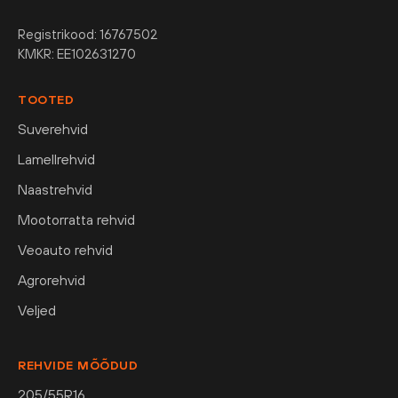
Registrikood: 16767502
KMKR: EE102631270
TOOTED
Suverehvid
Lamellrehvid
Naastrehvid
Mootorratta rehvid
Veoauto rehvid
Agrorehvid
Veljed
REHVIDE MÕÕDUD
205/55R16