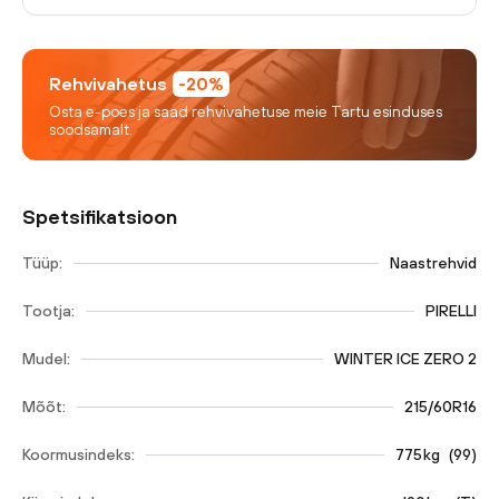
Rehvivahetus
-20%
Osta e-poes ja saad rehvivahetuse meie Tartu esinduses
soodsamalt.
Spetsifikatsioon
Tüüp:
Naastrehvid
Tootja:
PIRELLI
Mudel:
WINTER ICE ZERO 2
Mõõt:
215/60R16
Koormusindeks:
775
kg
(
99
)