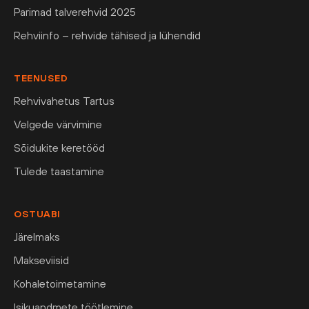
Parimad talverehvid 2025
Rehviinfo – rehvide tähised ja lühendid
TEENUSED
Rehvivahetus Tartus
Velgede värvimine
Sõidukite keretööd
Tulede taastamine
OSTUABI
Järelmaks
Makseviisid
Kohaletoimetamine
Isikuandmete töötlemine