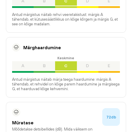
A
B
C
D
E
Antud märgistus näitab rehvi veeretakistust: märgis A
tähendab, et kütusesäästlikkus on kõige kõrgem ja märgis G, et
see on kõige madalam.
Märghaardumine
Keskmine
A
B
C
D
E
Antud märgistus näitab märja teega haardumine: märgis A
tähendab, et rehvidel on kõige parem haardumine ja märgisega
G, et haarduvad kõige kehvemini.
72db
Müratase
Mõõdetakse detsibellides (dB). Mida väiksem on