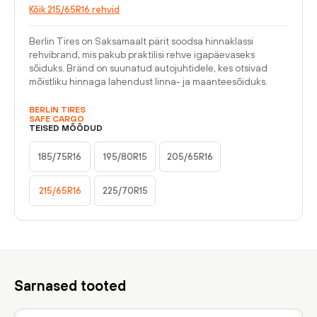
Kõik 215/65R16 rehvid
Berlin Tires on Saksamaalt pärit soodsa hinnaklassi
rehvibrand, mis pakub praktilisi rehve igapäevaseks
sõiduks. Bränd on suunatud autojuhtidele, kes otsivad
mõistliku hinnaga lahendust linna- ja maanteesõiduks.
BERLIN TIRES
SAFE CARGO
TEISED MÕÕDUD
185/75R16
195/80R15
205/65R16
215/65R16
225/70R15
Sarnased tooted