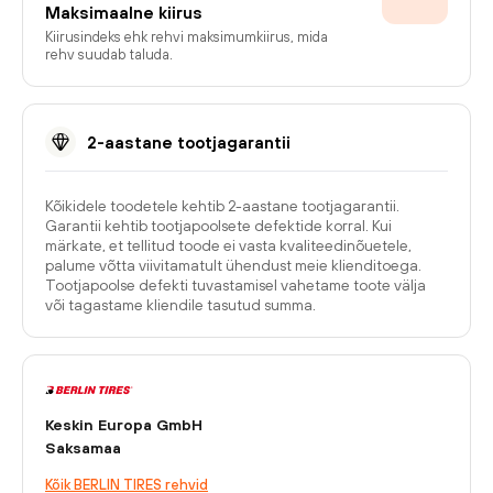
Maksimaalne kiirus
Kiirusindeks ehk rehvi maksimumkiirus, mida
rehv suudab taluda.
2-aastane tootjagarantii
Kõikidele toodetele kehtib 2-aastane tootjagarantii.
Garantii kehtib tootjapoolsete defektide korral. Kui
märkate, et tellitud toode ei vasta kvaliteedinõuetele,
palume võtta viivitamatult ühendust meie klienditoega.
Tootjapoolse defekti tuvastamisel vahetame toote välja
või tagastame kliendile tasutud summa.
Keskin Europa GmbH
Saksamaa
Kõik BERLIN TIRES rehvid