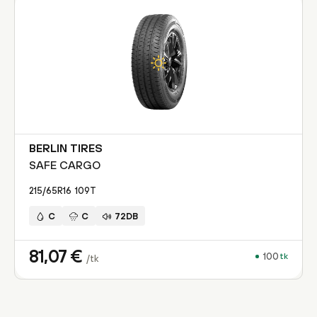
BERLIN TIRES
SAFE CARGO
215/65R16
109
T
C
C
72DB
81,07
€
100
tk
/tk