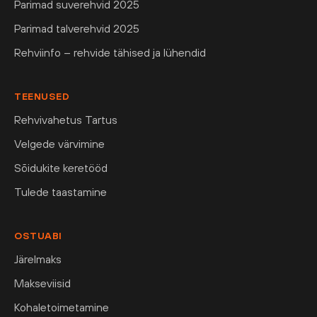
Parimad suverehvid 2025
Parimad talverehvid 2025
Rehviinfo – rehvide tähised ja lühendid
TEENUSED
Rehvivahetus Tartus
Velgede värvimine
Sõidukite keretööd
Tulede taastamine
OSTUABI
Järelmaks
Makseviisid
Kohaletoimetamine