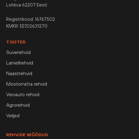
Lohkva 62207 Eesti
Registrikood: 16767502
KMKR: EE102631270
TOOTED
Suverehvid
Lamellrehvid
Naastrehvid
Mootorratta rehvid
Veoauto rehvid
Agrorehvid
Veljed
REHVIDE MÕÕDUD