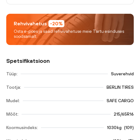
Rehvivahetus
-20%
Osta e-poes ja saad rehvivahetuse meie Tartu esinduses
soodsamalt.
Spetsifikatsioon
Tüüp:
Suverehvid
Tootja:
BERLIN TIRES
Mudel:
SAFE CARGO
Mõõt:
215/65R16
Koormusindeks:
1030
kg
(
109
)