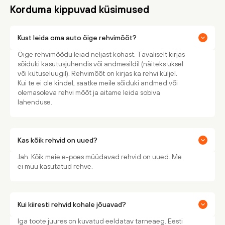
Korduma kippuvad küsimused
Kust leida oma auto õige rehvimõõt?
Õige rehvimõõdu leiad neljast kohast. Tavaliselt kirjas
sõiduki kasutusjuhendis või andmesildil (näiteks uksel
või kütuseluugil). Rehvimõõt on kirjas ka rehvi küljel.
Kui te ei ole kindel, saatke meile sõiduki andmed või
olemasoleva rehvi mõõt ja aitame leida sobiva
lahenduse.
Kas kõik rehvid on uued?
Jah. Kõik meie e-poes müüdavad rehvid on uued. Me
ei müü kasutatud rehve.
Kui kiiresti rehvid kohale jõuavad?
Iga toote juures on kuvatud eeldatav tarneaeg. Eesti