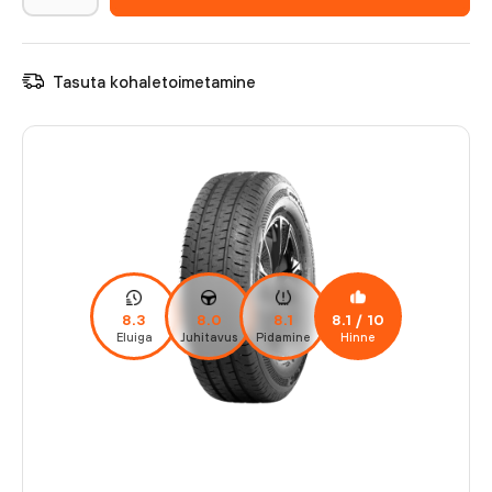
Tasuta kohaletoimetamine
8.3
8.0
8.1
8.1
/ 10
Eluiga
Juhitavus
Pidamine
Hinne