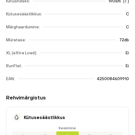
Kiirusindeks:
190
km
(
T
)
Kütusesäästlikkus:
C
Märghaardumine:
C
Müratase:
72db
XL (eXtra Load):
Ei
RunFlat:
Ei
EAN:
4250084609910
Rehvimärgistus
Kütusesäästlikkus
Keskmine