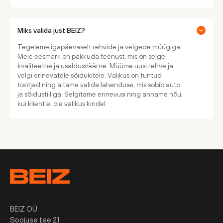
Miks valida just BEIZ?
Tegeleme igapäevaselt rehvide ja velgede müügiga.
Meie eesmärk on pakkuda teenust, mis on selge,
kvaliteetne ja usaldusväärne. Müüme uusi rehve ja
velgi erinevatele sõidukitele. Valikus on tuntud
tootjad ning aitame valida lahenduse, mis sobib auto
ja sõidustiiliga. Selgitame erinevusi ning anname nõu,
kui klient ei ole valikus kindel.
BEIZ OÜ
Soojuse tee 21