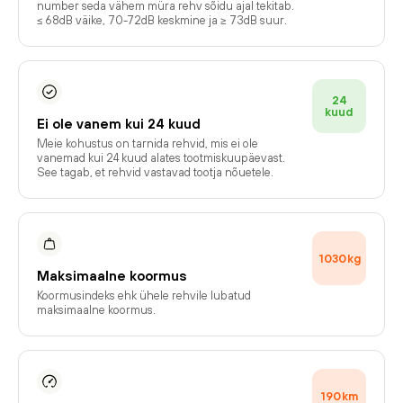
number seda vähem müra rehv sõidu ajal tekitab.
≤ 68dB väike, 70-72dB keskmine ja ≥ 73dB suur.
24
kuud
Ei ole vanem kui 24 kuud
Meie kohustus on tarnida rehvid, mis ei ole
vanemad kui 24 kuud alates tootmiskuupäevast.
See tagab, et rehvid vastavad tootja nõuetele.
1030
kg
Maksimaalne koormus
Koormusindeks ehk ühele rehvile lubatud
maksimaalne koormus.
190
km