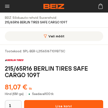
BEIZ
|
Sõiduauto rehvid
|
Suverehvid
|
215/65R16 BERLIN TIRES SAFE CARGO 109T
Vali mõõt
Tootekood:
SPL-BER-L2156516T109BTSC
215/65R16 BERLIN TIRES SAFE
CARGO 109T
81,07
€
tk
Hind (KM-ga)
Saadaval
100
tk
Lisa korvi