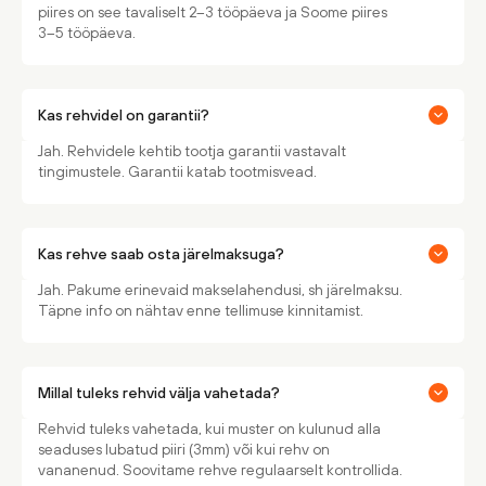
piires on see tavaliselt 2–3 tööpäeva ja Soome piires
3–5 tööpäeva.
Kas rehvidel on garantii?
Jah. Rehvidele kehtib tootja garantii vastavalt
tingimustele. Garantii katab tootmisvead.
Kas rehve saab osta järelmaksuga?
Jah. Pakume erinevaid makselahendusi, sh järelmaksu.
Täpne info on nähtav enne tellimuse kinnitamist.
Millal tuleks rehvid välja vahetada?
Rehvid tuleks vahetada, kui muster on kulunud alla
seaduses lubatud piiri (3mm) või kui rehv on
vananenud. Soovitame rehve regulaarselt kontrollida.