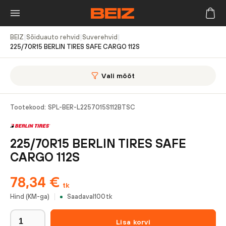
BEIZ
|
Sõiduauto rehvid
|
Suverehvid
|
225/70R15 BERLIN TIRES SAFE CARGO 112S
Vali mõõt
Tootekood:
SPL-BER-L2257015S112BTSC
225/70R15 BERLIN TIRES SAFE
CARGO 112S
78,34
€
tk
Hind (KM-ga)
Saadaval
100
tk
Lisa korvi