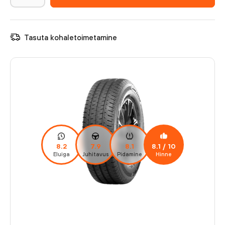
Tasuta kohaletoimetamine
8.2
7.9
8.1
8.1
/ 10
Eluiga
Juhitavus
Pidamine
Hinne