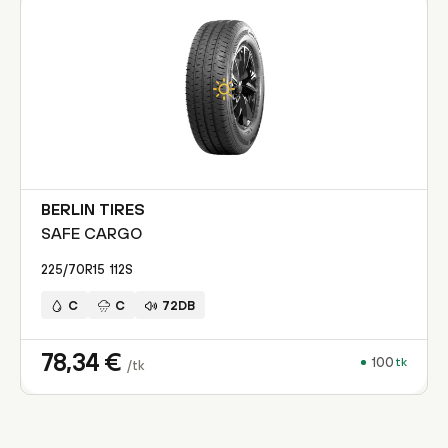
BERLIN TIRES
SAFE CARGO
225/70R15
112
S
C
C
72DB
78,34
€
100
tk
/tk