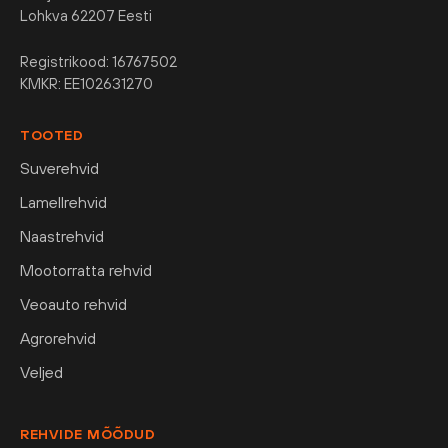
Lohkva 62207 Eesti
Registrikood: 16767502
KMKR: EE102631270
TOOTED
Suverehvid
Lamellrehvid
Naastrehvid
Mootorratta rehvid
Veoauto rehvid
Agrorehvid
Veljed
REHVIDE MÕÕDUD