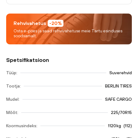
Rehvivahetus
-20%
Osta e-poes ja saad rehvivahetuse meie Tartu esinduses
soodsamalt.
Spetsifikatsioon
Tüüp:
Suverehvid
Tootja:
BERLIN TIRES
Mudel:
SAFE CARGO
Mõõt:
225/70R15
Koormusindeks:
1120
kg
(
112
)