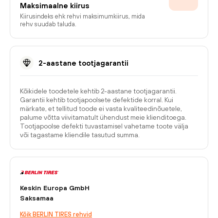
Maksimaalne kiirus
Kiirusindeks ehk rehvi maksimumkiirus, mida
rehv suudab taluda.
2-aastane tootjagarantii
Kõikidele toodetele kehtib 2-aastane tootjagarantii.
Garantii kehtib tootjapoolsete defektide korral. Kui
märkate, et tellitud toode ei vasta kvaliteedinõuetele,
palume võtta viivitamatult ühendust meie klienditoega.
Tootjapoolse defekti tuvastamisel vahetame toote välja
või tagastame kliendile tasutud summa.
Keskin Europa GmbH
Saksamaa
Kõik BERLIN TIRES rehvid