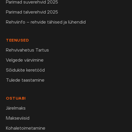
Parimad suverehvid 2025
Parimad talverehvid 2025
Rehviinfo – rehvide tähised ja lühendid
TEENUSED
Rehvivahetus Tartus
Velgede värvimine
Sõidukite keretööd
Tulede taastamine
OSTUABI
Järelmaks
Makseviisid
Kohaletoimetamine