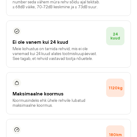
number seda vähem müra rehv sõidu ajal tekitab.
≤ 68dB väike, 70-72dB keskmine ja ≥ 73dB suur.
24
kuud
Ei ole vanem kui 24 kuud
Meie kohustus on tarnida rehvid, mis ei ole
vanemad kui 24 kuud alates tootmiskuupäevast.
See tagab, et rehvid vastavad tootja nõuetele.
1120
kg
Maksimaalne koormus
Koormusindeks ehk ühele rehvile lubatud
maksimaalne koormus.
180
km