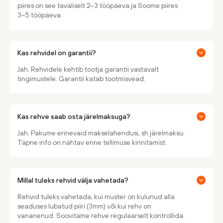
piires on see tavaliselt 2–3 tööpäeva ja Soome piires
3–5 tööpäeva.
Kas rehvidel on garantii?
Jah. Rehvidele kehtib tootja garantii vastavalt
tingimustele. Garantii katab tootmisvead.
Kas rehve saab osta järelmaksuga?
Jah. Pakume erinevaid makselahendusi, sh järelmaksu.
Täpne info on nähtav enne tellimuse kinnitamist.
Millal tuleks rehvid välja vahetada?
Rehvid tuleks vahetada, kui muster on kulunud alla
seaduses lubatud piiri (3mm) või kui rehv on
vananenud. Soovitame rehve regulaarselt kontrollida.