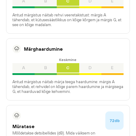
A
B
C
D
E
Antud märgistus näitab rehvi veeretakistust: märgis A
tähendab, et kütusesäästlikkus on kõige kõrgem ja märgis G, et
see on kõige madalam.
Märghaardumine
Keskmine
A
B
C
D
E
Antud märgistus näitab märja teega haardumine: märgis A
tähendab, et rehvidel on kõige parem haardumine ja märgisega
G, et haarduvad kõige kehvemini.
72db
Müratase
Mõõdetakse detsibellides (dB). Mida väiksem on