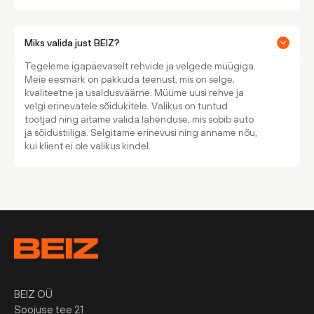
Miks valida just BEIZ?
Tegeleme igapäevaselt rehvide ja velgede müügiga.
Meie eesmärk on pakkuda teenust, mis on selge,
kvaliteetne ja usaldusväärne. Müüme uusi rehve ja
velgi erinevatele sõidukitele. Valikus on tuntud
tootjad ning aitame valida lahenduse, mis sobib auto
ja sõidustiiliga. Selgitame erinevusi ning anname nõu,
kui klient ei ole valikus kindel.
BEIZ OÜ
Soojuse tee 21