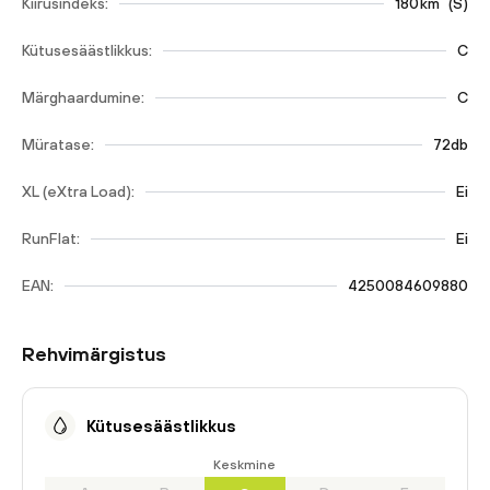
Kiirusindeks:
180
km
(
S
)
Kütusesäästlikkus:
C
Märghaardumine:
C
Müratase:
72db
XL (eXtra Load):
Ei
RunFlat:
Ei
EAN:
4250084609880
Rehvimärgistus
Kütusesäästlikkus
Keskmine