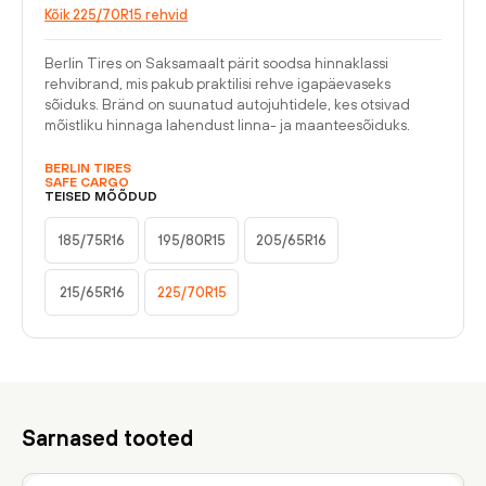
Kõik 225/70R15 rehvid
Berlin Tires on Saksamaalt pärit soodsa hinnaklassi
rehvibrand, mis pakub praktilisi rehve igapäevaseks
sõiduks. Bränd on suunatud autojuhtidele, kes otsivad
mõistliku hinnaga lahendust linna- ja maanteesõiduks.
BERLIN TIRES
SAFE CARGO
TEISED MÕÕDUD
185/75R16
195/80R15
205/65R16
215/65R16
225/70R15
Sarnased tooted