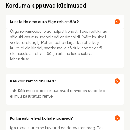
Korduma kippuvad küsimused
Kust leida oma auto õige rehvimõõt?
Õige rehvimõõdu leiad neljast kohast. Tavaliselt kirjas
sõiduki kasutusjuhendis või andmesildil (näiteks uksel
või kütuseluugil). Rehvimõõt on kirjas ka rehvi küljel.
Kui te ei ole kindel, saatke meile sõiduki andmed või
olemasoleva rehvi mõõt ja aitame leida sobiva
lahenduse.
Kas kõik rehvid on uued?
Jah. Kõik meie e-poes müüdavad rehvid on uued. Me
ei müü kasutatud rehve.
Kui kiiresti rehvid kohale jõuavad?
Iga toote juures on kuvatud eeldatav tarneaeg. Eesti