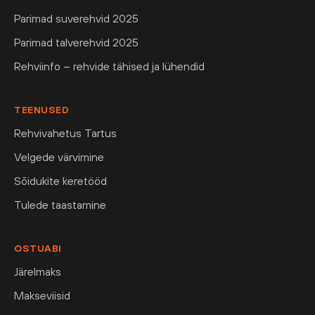
Parimad suverehvid 2025
Parimad talverehvid 2025
Rehviinfo – rehvide tähised ja lühendid
TEENUSED
Rehvivahetus Tartus
Velgede värvimine
Sõidukite keretööd
Tulede taastamine
OSTUABI
Järelmaks
Makseviisid