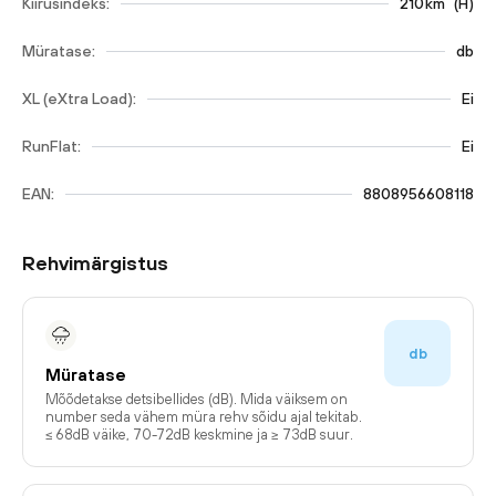
Kiirusindeks:
210
km
(
H
)
Müratase:
db
XL (eXtra Load):
Ei
RunFlat:
Ei
EAN:
8808956608118
Rehvimärgistus
db
Müratase
Mõõdetakse detsibellides (dB). Mida väiksem on
number seda vähem müra rehv sõidu ajal tekitab.
≤ 68dB väike, 70-72dB keskmine ja ≥ 73dB suur.