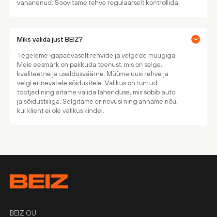
vananenud. Soovitame rehve regulaarselt kontrollida.
Miks valida just BEIZ?
Tegeleme igapäevaselt rehvide ja velgede müügiga.
Meie eesmärk on pakkuda teenust, mis on selge,
kvaliteetne ja usaldusväärne. Müüme uusi rehve ja
velgi erinevatele sõidukitele. Valikus on tuntud
tootjad ning aitame valida lahenduse, mis sobib auto
ja sõidustiiliga. Selgitame erinevusi ning anname nõu,
kui klient ei ole valikus kindel.
BEIZ OÜ