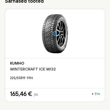
Sarnased tooted
KUMHO
WINTERCRAFT ICE WI32
225/55R19
99
H
165,46
€
9
tk
/tk