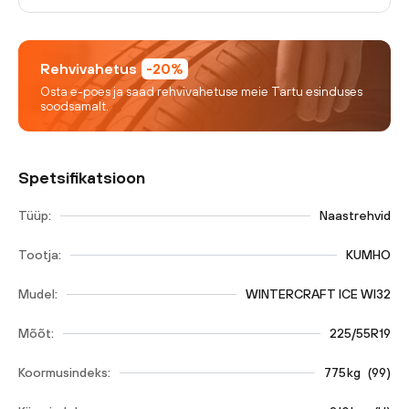
Rehvivahetus
-20%
Osta e-poes ja saad rehvivahetuse meie Tartu esinduses
soodsamalt.
Spetsifikatsioon
Tüüp:
Naastrehvid
Tootja:
KUMHO
Mudel:
WINTERCRAFT ICE WI32
Mõõt:
225/55R19
Koormusindeks:
775
kg
(
99
)