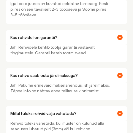
Iga toote juures on kuvatud eeldatav tarneaeg. Eesti
piires on see tavaliselt 2–3 tööpäeva ja Soome piires
3–5 tööpäeva.
Kas rehvidel on garantii?
Jah. Rehvidele kehtib tootja garantii vastavalt
tingimustele. Garantii katab tootmisvead.
Kas rehve saab osta järelmaksuga?
Jah. Pakume erinevaid makselahendusi, sh järelmaksu.
Täpne info on nähtav enne tellimuse kinnitamist.
Millal tuleks rehvid välja vahetada?
Rehvid tuleks vahetada, kui muster on kulunud alla
seaduses lubatud piiri (3mm) või kui rehv on