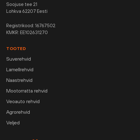
Soojuse tee 21
Lohkva 62207 Eesti
Registrikood: 16767502
KMKR: EE102631270
TOOTED
Suverehvid
Lamellrehvid
Naastrehvid
Mootorratta rehvid
Veoauto rehvid
Agrorehvid
Veljed