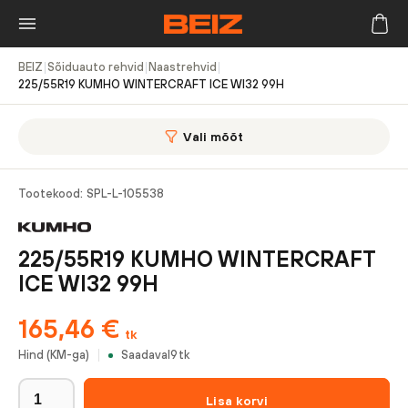
BEIZ
|
Sõiduauto rehvid
|
Naastrehvid
|
225/55R19 KUMHO WINTERCRAFT ICE WI32 99H
Vali mõõt
Tootekood:
SPL-L-105538
225/55R19 KUMHO WINTERCRAFT
ICE WI32 99H
165,46
€
tk
Hind (KM-ga)
Saadaval
9
tk
Lisa korvi