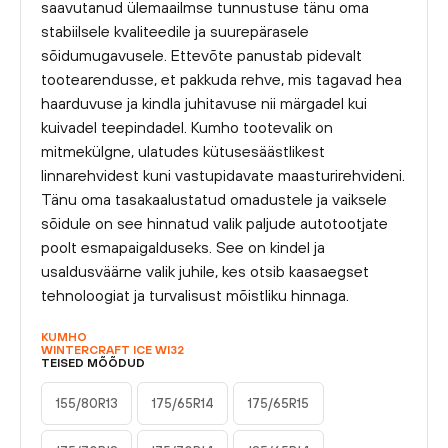
saavutanud ülemaailmse tunnustuse tänu oma
stabiilsele kvaliteedile ja suurepärasele
sõidumugavusele. Ettevõte panustab pidevalt
tootearendusse, et pakkuda rehve, mis tagavad hea
haarduvuse ja kindla juhitavuse nii märgadel kui
kuivadel teepindadel. Kumho tootevalik on
mitmekülgne, ulatudes kütusesäästlikest
linnarehvidest kuni vastupidavate maasturirehvideni.
Tänu oma tasakaalustatud omadustele ja vaiksele
sõidule on see hinnatud valik paljude autotootjate
poolt esmapaigalduseks. See on kindel ja
usaldusväärne valik juhile, kes otsib kaasaegset
tehnoloogiat ja turvalisust mõistliku hinnaga.
KUMHO
WINTERCRAFT ICE WI32
TEISED MÕÕDUD
155/80R13
175/65R14
175/65R15