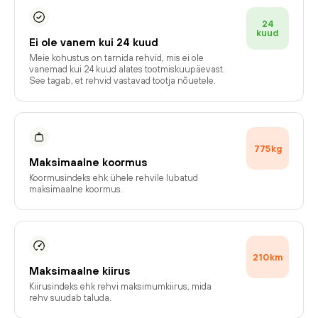
24
kuud
Ei ole vanem kui 24 kuud
Meie kohustus on tarnida rehvid, mis ei ole
vanemad kui 24 kuud alates tootmiskuupäevast.
See tagab, et rehvid vastavad tootja nõuetele.
775
kg
Maksimaalne koormus
Koormusindeks ehk ühele rehvile lubatud
maksimaalne koormus.
210
km
Maksimaalne kiirus
Kiirusindeks ehk rehvi maksimumkiirus, mida
rehv suudab taluda.