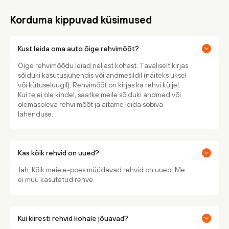
Korduma kippuvad küsimused
Kust leida oma auto õige rehvimõõt?
Õige rehvimõõdu leiad neljast kohast. Tavaliselt kirjas
sõiduki kasutusjuhendis või andmesildil (näiteks uksel
või kütuseluugil). Rehvimõõt on kirjas ka rehvi küljel.
Kui te ei ole kindel, saatke meile sõiduki andmed või
olemasoleva rehvi mõõt ja aitame leida sobiva
lahenduse.
Kas kõik rehvid on uued?
Jah. Kõik meie e-poes müüdavad rehvid on uued. Me
ei müü kasutatud rehve.
Kui kiiresti rehvid kohale jõuavad?