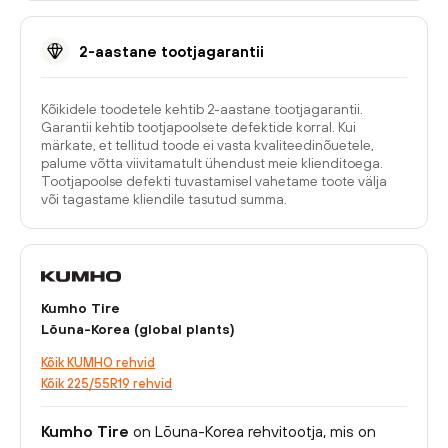
2-aastane tootjagarantii
Kõikidele toodetele kehtib 2-aastane tootjagarantii.
Garantii kehtib tootjapoolsete defektide korral. Kui
märkate, et tellitud toode ei vasta kvaliteedinõuetele,
palume võtta viivitamatult ühendust meie klienditoega.
Tootjapoolse defekti tuvastamisel vahetame toote välja
või tagastame kliendile tasutud summa.
Kumho Tire
Lõuna-Korea (global plants)
Kõik KUMHO rehvid
Kõik 225/55R19 rehvid
Kumho Tire
on Lõuna-Korea rehvitootja, mis on