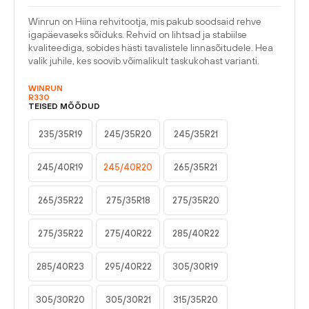
Winrun on Hiina rehvitootja, mis pakub soodsaid rehve
igapäevaseks sõiduks. Rehvid on lihtsad ja stabiilse
kvaliteediga, sobides hästi tavalistele linnasõitudele. Hea
valik juhile, kes soovib võimalikult taskukohast varianti.
WINRUN
R330
TEISED MÕÕDUD
235/35R19
245/35R20
245/35R21
245/40R19
245/40R20
265/35R21
265/35R22
275/35R18
275/35R20
275/35R22
275/40R22
285/40R22
285/40R23
295/40R22
305/30R19
305/30R20
305/30R21
315/35R20