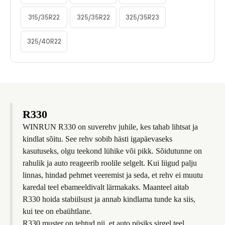
315/35R22
325/35R22
325/35R23
325/40R22
R330
WINRUN R330 on suverehv juhile, kes tahab lihtsat ja
kindlat sõitu. See rehv sobib hästi igapäevaseks
kasutuseks, olgu teekond lühike või pikk. Sõidutunne on
rahulik ja auto reageerib roolile selgelt. Kui liigud palju
linnas, hindad pehmet veeremist ja seda, et rehv ei muutu
karedal teel ebameeldivalt lärmakaks. Maanteel aitab
R330 hoida stabiilsust ja annab kindlama tunde ka siis,
kui tee on ebaühtlane.
R330 muster on tehtud nii, et auto püsiks sirgel teel