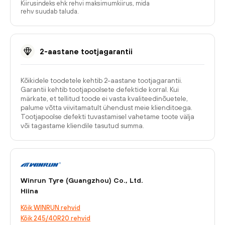
Kiirusindeks ehk rehvi maksimumkiirus, mida
rehv suudab taluda.
2-aastane tootjagarantii
Kõikidele toodetele kehtib 2-aastane tootjagarantii.
Garantii kehtib tootjapoolsete defektide korral. Kui
märkate, et tellitud toode ei vasta kvaliteedinõuetele,
palume võtta viivitamatult ühendust meie klienditoega.
Tootjapoolse defekti tuvastamisel vahetame toote välja
või tagastame kliendile tasutud summa.
Winrun Tyre (Guangzhou) Co., Ltd.
Hiina
Kõik WINRUN rehvid
Kõik 245/40R20 rehvid