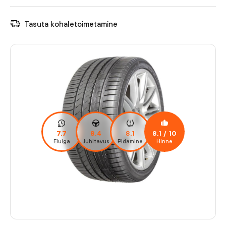
Tasuta kohaletoimetamine
7.7
8.4
8.1
8.1
/ 10
Eluiga
Juhitavus
Pidamine
Hinne