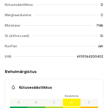
Kütusesäästlikkus:
D
Märghaardumine:
C
Müratase:
71db
XL (eXtra Load):
Ei
RunFlat:
Jah
EAN:
6939364200402
Rehvimärgistus
Kütusesäästlikkus
Keskmine
A
B
C
D
E