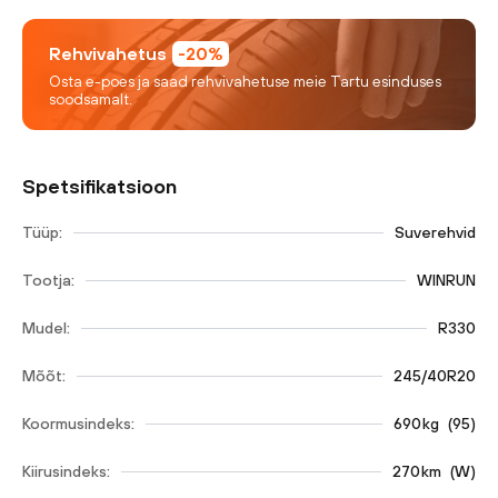
Rehvivahetus
-20%
Osta e-poes ja saad rehvivahetuse meie Tartu esinduses
soodsamalt.
Spetsifikatsioon
Tüüp:
Suverehvid
Tootja:
WINRUN
Mudel:
R330
Mõõt:
245/40R20
Koormusindeks:
690
kg
(
95
)
Kiirusindeks:
270
km
(
W
)