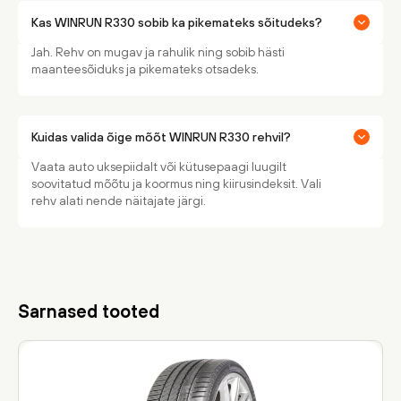
Kas WINRUN R330 sobib ka pikemateks sõitudeks?
Jah. Rehv on mugav ja rahulik ning sobib hästi
maanteesõiduks ja pikemateks otsadeks.
Kuidas valida õige mõõt WINRUN R330 rehvil?
Vaata auto uksepiidalt või kütusepaagi luugilt
soovitatud mõõtu ja koormus ning kiirusindeksit. Vali
rehv alati nende näitajate järgi.
Sarnased tooted