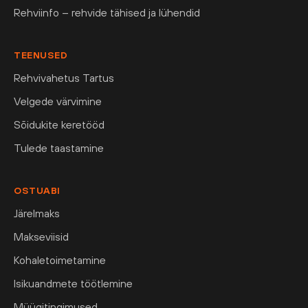
Rehviinfo – rehvide tähised ja lühendid
TEENUSED
Rehvivahetus Tartus
Velgede värvimine
Sõidukite keretööd
Tulede taastamine
OSTUABI
Järelmaks
Makseviisid
Kohaletoimetamine
Isikuandmete töötlemine
Müügitingimused