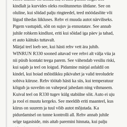
kindlalt ja kurvides oleks roolitunnetus ühtlane. See on
oluline, kui sõidad palju ringteedel, teed möödasõite või
liigud tihedas liikluses. Rehv ei muuda autot närviliseks.
Pigem vastupidi, sõit on sujuv ja ennustatav. See annab
juhile rohkem kindlust, eriti kui sõidad iga päev ja tahad,
et auto käituks tuttavalt.
Märjal teel loeb see, kui hästi rehv vett ära juhib.
WINRUN R330 sooned aitavad vee rehvi alt välja viia ja
nii püsib kontakt teega parem. See vähendab vesiliu riski,
kui sajab ja teel on loigud. Pidamine märjal asfaldil on
kindel, kui hoiad mõistlikku pikivahet ja valid teeoludele
sobiva kiiruse. Rehv töötab hästi ka siis, kui temperatuur
kõigub ja suveilm on vahepeal jahedam ning vihmasem.
Kuival teel on R330 tugev külg stabiilne sõit. Auto ei uju
ja rool ei muutu kergeks. See meeldib eriti maanteel, kus
kiirus on suurem ja tuul võib autot mõjutada. Ka
pidurdamisel on tunne kontrolli all. Rehv annab juhile
selge tagasiside, mis aitab paremini hinnata, kui palju