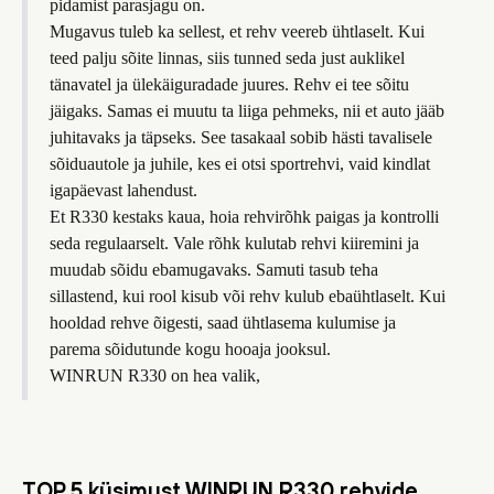
pidamist parasjagu on.
Mugavus tuleb ka sellest, et rehv veereb ühtlaselt. Kui
teed palju sõite linnas, siis tunned seda just auklikel
tänavatel ja ülekäiguradade juures. Rehv ei tee sõitu
jäigaks. Samas ei muutu ta liiga pehmeks, nii et auto jääb
juhitavaks ja täpseks. See tasakaal sobib hästi tavalisele
sõiduautole ja juhile, kes ei otsi sportrehvi, vaid kindlat
igapäevast lahendust.
Et R330 kestaks kaua, hoia rehvirõhk paigas ja kontrolli
seda regulaarselt. Vale rõhk kulutab rehvi kiiremini ja
muudab sõidu ebamugavaks. Samuti tasub teha
sillastend, kui rool kisub või rehv kulub ebaühtlaselt. Kui
hooldad rehve õigesti, saad ühtlasema kulumise ja
parema sõidutunde kogu hooaja jooksul.
WINRUN R330 on hea valik,
TOP 5 küsimust WINRUN R330 rehvide