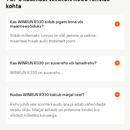
kohta
Kas WINRUN R330 sobib pigem linna või
maanteesõiduks?
Sobib mõlemaks. Linnas on sõit pehme ja vaikne,
maanteel hoiab auto stabiilselt joont.
Kas WINRUN R330 on suverehv või lamellrehv?
WINRUN R330 on suverehv.
Kuidas WINRUN R330 käitub märjal teel?
Rehv juhib vee soonte kaudu ära ja aitab vähendada
vesiliu ohtu. Märjal asfaldil on pidamine kindel, kui
sõidad mõistliku kiirusega.