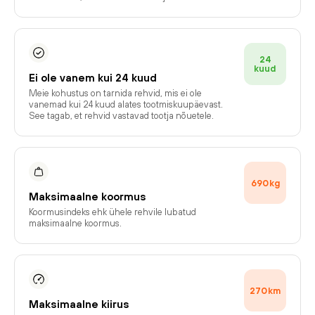
24
kuud
Ei ole vanem kui 24 kuud
Meie kohustus on tarnida rehvid, mis ei ole
vanemad kui 24 kuud alates tootmiskuupäevast.
See tagab, et rehvid vastavad tootja nõuetele.
690
kg
Maksimaalne koormus
Koormusindeks ehk ühele rehvile lubatud
maksimaalne koormus.
270
km
Maksimaalne kiirus