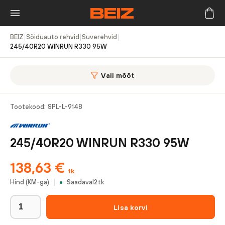
BEIZ
|
Sõiduauto rehvid
|
Suverehvid
|
245/40R20 WINRUN R330 95W
Vali mõõt
Tootekood:
SPL-L-9148
245/40R20 WINRUN R330 95W
138,63
€
tk
Hind (KM-ga)
Saadaval
2
tk
Lisa korvi