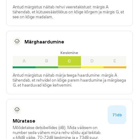
Antud märgistus näitab rehvi veeretakistust: märgis A
tähendab, et kütusesäästlikkus on kõige kõrgem ja märgis G, et
see on kõige madalam.
Märghaardumine
Keskmine
A
B
C
D
E
Antud märgistus näitab märja teega haardumine: märgis A
tähendab, et rehvidel on kõige parem haardumine ja märgisega
G, et haarduvad kõige kehvemini.
71db
Müratase
Mõõdetakse detsibellides (dB). Mida väiksem on
number seda vähem müra rehv sõidu ajal tekitab.
≤ 68dB väike, 70-72dB keskmine ja ≥ 73dB suur.