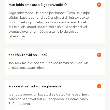
Kust leida oma auto õige rehvimõõt?
Õige rehvimõõdu leiad neljast kohast. Tavaliselt kirjas
sõiduki kasutusjuhendis või andmesildil (näiteks uksel
või kütuseluugil). Rehvimõõt on kirjas ka rehvi küljel.
Kui te ei ole kindel, saatke meile sõiduki andmed või
olemasoleva rehvi mõõt ja aitame leida sobiva
lahenduse.
Kas kõik rehvid on uued?
Jah. Kõik meie e-poes müüdavad rehvid on uued. Me
ei müü kasutatud rehve.
Kui kiiresti rehvid kohale jõuavad?
Iga toote juures on kuvatud eeldatav tarneaeg. Eesti
piires on see tavaliselt 2–3 tööpäeva ja Soome piires
3–5 tööpäeva.