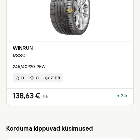
WINRUN
R330
245/40R20
95
W
D
C
71DB
138,63
€
2
tk
/tk
Korduma kippuvad küsimused