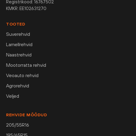
Registrikood: 16767502
KMKR: EE102631270
TOOTED
Suverehvid
Lamellrehvid
Naastrehvid
Mootorratta rehvid
Veoauto rehvid
Agrorehvid
Veljed
REHVIDE MÕÕDUD
205/55R16
195/65R15