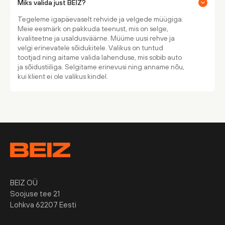
Miks valida just BEIZ?
Tegeleme igapäevaselt rehvide ja velgede müügiga.
Meie eesmärk on pakkuda teenust, mis on selge,
kvaliteetne ja usaldusväärne. Müüme uusi rehve ja
velgi erinevatele sõidukitele. Valikus on tuntud
tootjad ning aitame valida lahenduse, mis sobib auto
ja sõidustiiliga. Selgitame erinevusi ning anname nõu,
kui klient ei ole valikus kindel.
BEIZ OÜ
Soojuse tee 21
Lohkva 62207 Eesti