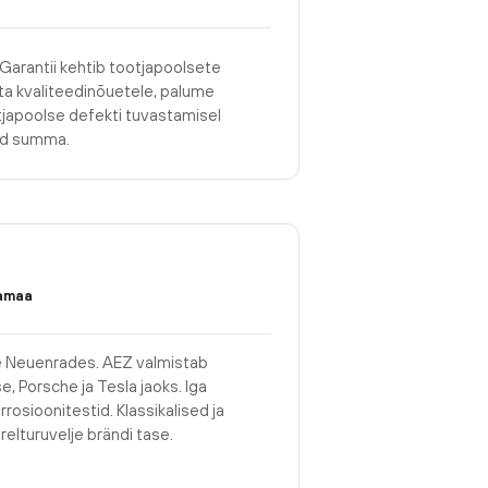
 Garantii kehtib tootjapoolsete
asta kvaliteedinõuetele, palume
tjapoolse defekti tuvastamisel
tud summa.
amaa
 Neuenrades. AEZ valmistab
, Porsche ja Tesla jaoks. Iga
rrosioonitestid. Klassikalised ja
ärelturuvelje brändi tase.