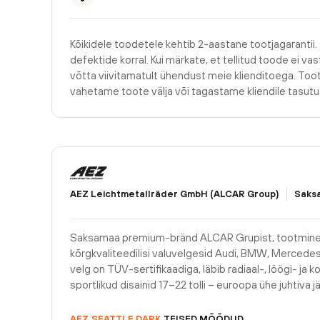
Kõikidele toodetele kehtib 2-aastane tootjagarantii.
defektide korral. Kui märkate, et tellitud toode ei v
võtta viivitamatult ühendust meie klienditoega. Too
vahetame toote välja või tagastame kliendile tasu
AEZ Leichtmetallräder GmbH (ALCAR Group)
Saks
Saksamaa premium-bränd ALCAR Grupist, tootmine
kõrgkvaliteedilisi valuvelgesid Audi, BMW, Mercedese
velg on TÜV-sertifikaadiga, läbib radiaal-, löögi- ja ko
sportlikud disainid 17–22 tolli – euroopa ühe juhtiva j
AEZ
SEATTLE DARK
TEISED MÕÕDUD