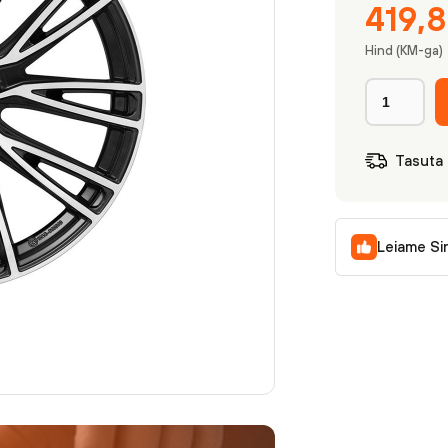
419,
Hind (KM-ga)
Tasuta
Leiame Si