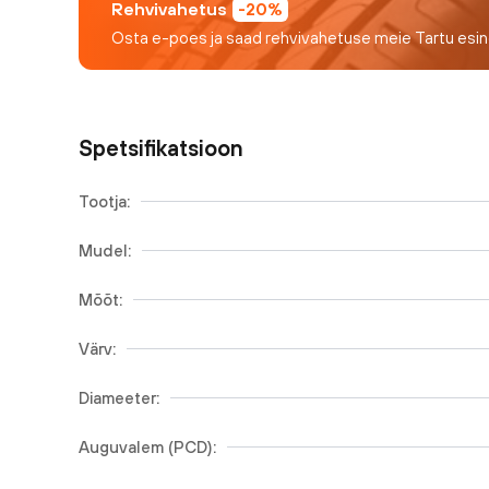
Rehvivahetus
-20%
Osta e-poes ja saad rehvivahetuse meie Tartu esi
Spetsifikatsioon
Tootja:
Mudel:
Mõõt:
Värv:
Diameeter:
Auguvalem (PCD):