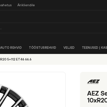
vahetus
Ärikliendile
AUTO REHVID
TÖÖSTUSREHVID
VELJED
TEENUSED | KAS
xR20 5×112 ET46 66.6
AEZ Se
10xR20