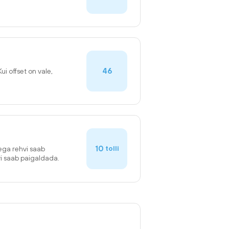
46
Kui offset on vale,
10
tolli
sega rehvi saab
vi saab paigaldada.