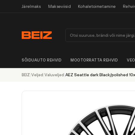
Järelmaks
Makseviisid
Kohaletoimetamine
Rehvi
SÕIDUAUTO REHVID
MOOTORRATTA REHVID
VEO
|
|
|
AEZ Seattle dark Black/polished 10
BEIZ
Veljed
Valuveljed