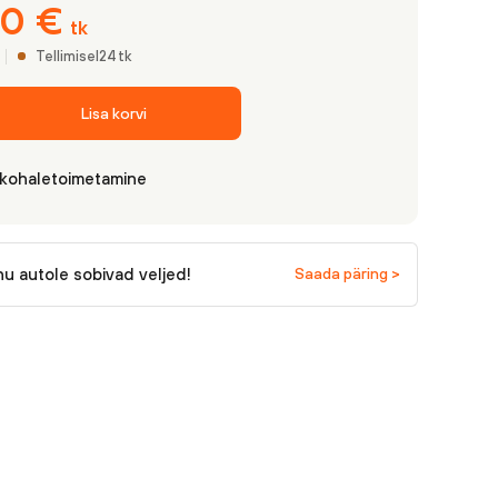
80
€
tk
Tellimisel
24
tk
Lisa korvi
 kohaletoimetamine
nu autole sobivad veljed!
Saada päring >