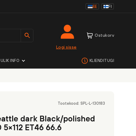
EE
FI
Ostukorv
Logi sisse
ULIK INFO
KLIENDITUGI
Tootekood:
SPL-L-130183
attle dark Black/polished
 5×112 ET46 66.6