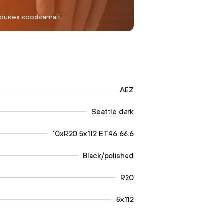
nduses soodsamalt.
AEZ
Seattle dark
10xR20 5x112 ET46 66.6
Black/polished
R20
5x112