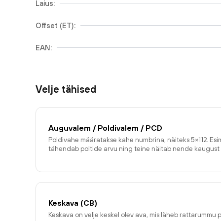
Laius:
Offset (ET):
EAN:
Velje tähised
Auguvalem / Poldivalem / PCD
Poldivahe määratakse kahe numbrina, näiteks 5×112. E
tähendab poltide arvu ning teine näitab nende kaugust 
Keskava (CB)
Keskava on velje keskel olev ava, mis läheb rattarummu p