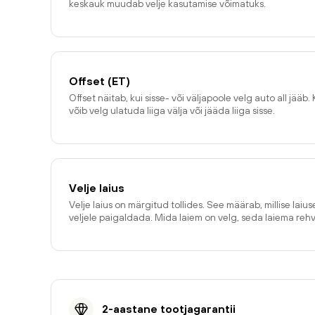
keskauk muudab velje kasutamise võimatuks.
Offset (ET)
Offset näitab, kui sisse- või väljapoole velg auto all jääb. 
võib velg ulatuda liiga välja või jääda liiga sisse.
Velje laius
Velje laius on märgitud tollides. See määrab, millise laiu
veljele paigaldada. Mida laiem on velg, seda laiema reh
2-aastane tootjagarantii