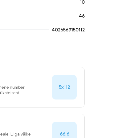
10
46
4026569150112
5x112
simene number
üksteisest.
66.6
eale. Liiga väike