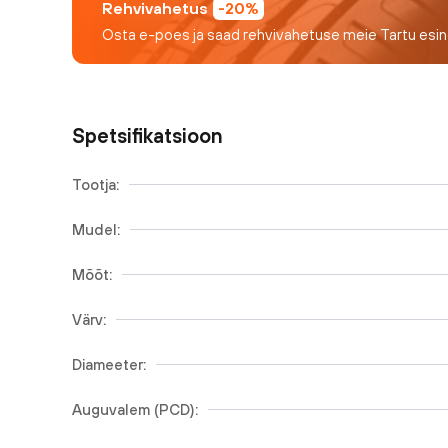
Rehvivahetus
-20%
Osta e-poes ja saad rehvivahetuse meie Tartu esi
Spetsifikatsioon
Tootja:
Mudel:
Mõõt:
Värv:
Diameeter:
Auguvalem (PCD):