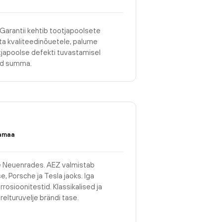
 Garantii kehtib tootjapoolsete
asta kvaliteedinõuetele, palume
tjapoolse defekti tuvastamisel
tud summa.
amaa
 Neuenrades. AEZ valmistab
, Porsche ja Tesla jaoks. Iga
rrosioonitestid. Klassikalised ja
ärelturuvelje brändi tase.