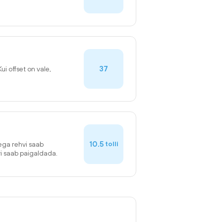
37
Kui offset on vale,
10.5
tolli
sega rehvi saab
vi saab paigaldada.