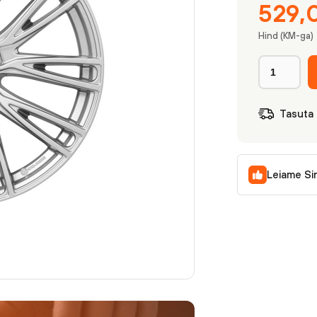
529,
Hind (KM-ga)
Tasuta
Leiame Si