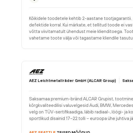
Kõikidele toodetele kehtib 2-aastane tootjagarantii.
defektide korral. Kui märkate, et tellitud toode ei v
võtta viivitamatult ühendust meie klienditoega. Too
vahetame toote välja või tagastame kliendile tasu
AEZ Leichtmetallräder GmbH (ALCAR Group)
Saks
Saksamaa premium-bränd ALCAR Grupist, tootmine
kõrgkvaliteedilisi valuvelgesid Audi, BMW, Mercedese
velg on TÜV-sertifikaadiga, läbib radiaal-, löögi- ja ko
sportlikud disainid 17–22 tolli – euroopa ühe juhtiva j
AEZ
SEATTLE
TEISED MÕÕDUD