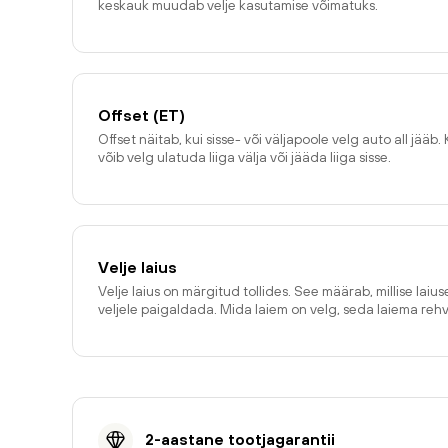
keskauk muudab velje kasutamise võimatuks.
Offset (ET)
Offset näitab, kui sisse- või väljapoole velg auto all jääb. 
võib velg ulatuda liiga välja või jääda liiga sisse.
Velje laius
Velje laius on märgitud tollides. See määrab, millise laiu
veljele paigaldada. Mida laiem on velg, seda laiema reh
2-aastane tootjagarantii