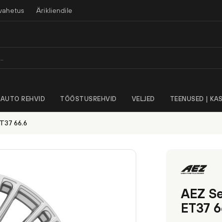
vahetus
Ärikliendile
AUTO REHVID
TÖÖSTUSREHVID
VELJED
TEENUSED | KAS
ET37 66.6
AEZ Se
ET37 6