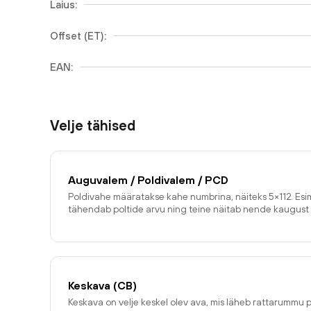
Laius:
Offset (ET):
EAN:
Velje tähised
Auguvalem / Poldivalem / PCD
Poldivahe määratakse kahe numbrina, näiteks 5×112. E
tähendab poltide arvu ning teine näitab nende kaugust 
Keskava (CB)
Keskava on velje keskel olev ava, mis läheb rattarummu p