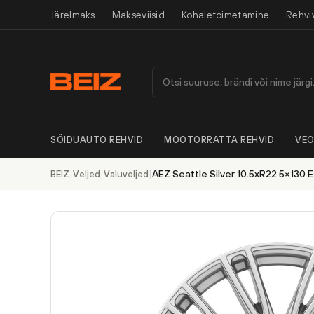
Järelmaks
Makseviisid
Kohaletoimetamine
Rehvi
SÕIDUAUTO REHVID
MOOTORRATTA REHVID
VEO
|
|
|
AEZ Seattle Silver 10.5xR22 5×130 
BEIZ
Veljed
Valuveljed