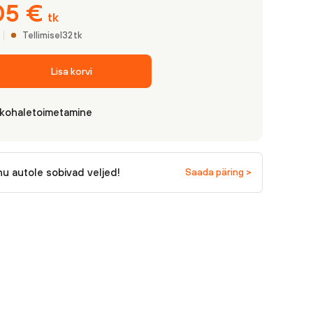
05
€
tk
Tellimisel
32
tk
Lisa korvi
 kohaletoimetamine
nu autole sobivad veljed!
Saada päring >