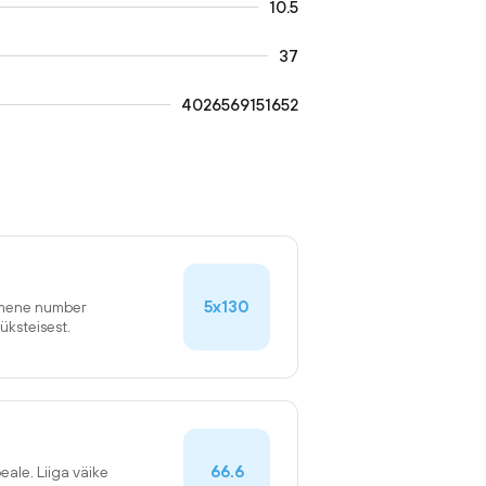
10.5
37
4026569151652
5x130
simene number
üksteisest.
66.6
eale. Liiga väike