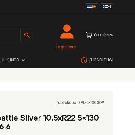
EE
FI
Ostukorv
Logi sisse
ULIK INFO
KLIENDITUGI
Tootekood:
SPL-L-130309
attle Silver 10.5xR22 5×130
6.6