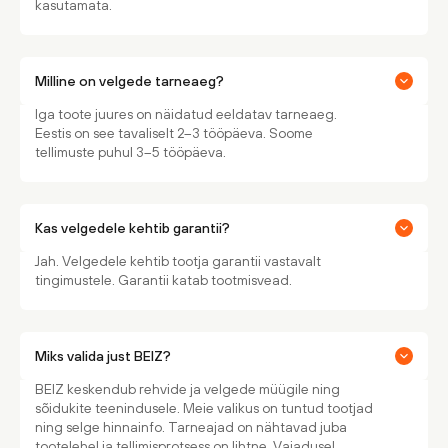
kasutamata.
Milline on velgede tarneaeg?
Iga toote juures on näidatud eeldatav tarneaeg.
Eestis on see tavaliselt 2–3 tööpäeva. Soome
tellimuste puhul 3–5 tööpäeva.
Kas velgedele kehtib garantii?
Jah. Velgedele kehtib tootja garantii vastavalt
tingimustele. Garantii katab tootmisvead.
Miks valida just BEIZ?
BEIZ keskendub rehvide ja velgede müügile ning
sõidukite teenindusele. Meie valikus on tuntud tootjad
ning selge hinnainfo. Tarneajad on nähtavad juba
tootelehel ja tellimisprotsess on lihtne. Vajadusel