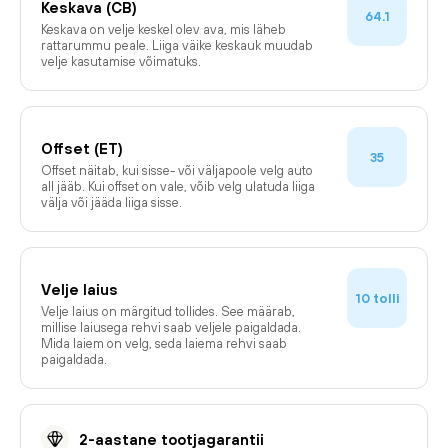
Keskava (CB)
64.1
Keskava on velje keskel olev ava, mis läheb
rattarummu peale. Liiga väike keskauk muudab
velje kasutamise võimatuks.
Offset (ET)
35
Offset näitab, kui sisse- või väljapoole velg auto
all jääb. Kui offset on vale, võib velg ulatuda liiga
välja või jääda liiga sisse.
Velje laius
tolli
10
Velje laius on märgitud tollides. See määrab,
millise laiusega rehvi saab veljele paigaldada.
Mida laiem on velg, seda laiema rehvi saab
paigaldada.
2-aastane tootjagarantii