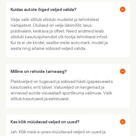
Kuidas autole õiged veljed valida?
Velje valik sõltub sõiduki mudelist ja tehnilistest
näitajatest. Olulised on velje läbimõõt, laius,
poldivalem, keskava ja offset. Need andmed leiab
sõiduki kasutusjuhendist või tootja tehnilisest infost.
Kui te ei ole kindel, saatke meile auto mark, mudel ja
aasta ning aitame sobivad veljed valida.
Milline on rehvide tarneaeg?
Plekkveljed on tugevad ja sobivad hästi igapäevaseks
kasutuseks, eriti talvel. Valuveljed on kergemad ja
annavad autole visuaalselt sportlikuma välimuse. Valik
sõltub kasutusest ja eelistusest.
Kas kõik müüdavad veljed on uued?
Jah. Kõik meie e-poes müüdavad veljed on uued ja