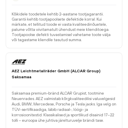
Kõikidele toodetele kehtib 2-aastane tootjagarantii.
Garantii kehtib tootjapoolsete defektide korral. Kui
märkate, et tellitud toode ei vasta kvaliteedinõuetele,
palume võtta viivitamatult ühendust meie klienditoega.
Tootjapoolse defekti tuvastamisel vahetame toote välja
või tagastame kliendile tasutud summa.
AEZ Leichtmetallräder GmbH (ALCAR Group)
Saksamaa
Saksamaa premium-bränd ALCAR Grupist, tootmine
Neuenrades. AEZ valmistab kõrgkvaliteedilisi valuvelgesid
Audi, BMW, Mercedese, Porsche ja Tesla jaoks. Iga velg on
TÜV-sertifikaadiga, läbib radiaal-, löögi- ja
korrosioonitestid. Klassikalised ja sportlikud disainid 17–22
tolli – euroopa ühe juhtiva järelturuvelje brändi tase.