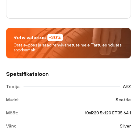
Rehvivahetus
-20%
Osta e-poes ja saad rehvivahetuse meie Tartu esinduses
soodsamalt.
Spetsifikatsioon
Tootja:
AEZ
Mudel:
Seattle
Mõõt:
10xR20 5x120 ET35 64.1
Värv:
Silver