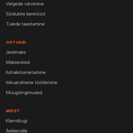
Velgede värvimine
Sõidukite keretööd
Tulede taastamine
OSTUABI
Järelmaks
Makseviisid
Kohaletoimetamine
Isikuandmete töötlemine
Müügitingimused
MEIST
Klienditugi
Ärikliendile