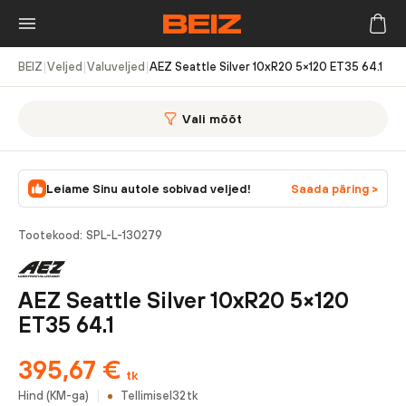
BEIZ
|
Veljed
|
Valuveljed
|
AEZ Seattle Silver 10xR20 5×120 ET35 64.1
Vali mõõt
Leiame Sinu autole sobivad veljed!
Saada päring >
Tootekood:
SPL-L-130279
AEZ Seattle Silver 10xR20 5×120
ET35 64.1
395,67
€
tk
Hind (KM-ga)
Tellimisel
32
tk