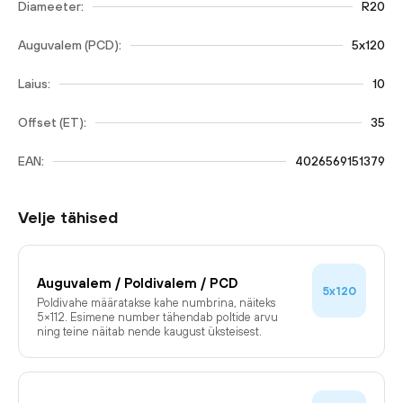
Diameeter:
R20
Auguvalem (PCD):
5x120
Laius:
10
Offset (ET):
35
EAN:
4026569151379
Velje tähised
Auguvalem / Poldivalem / PCD
5x120
Poldivahe määratakse kahe numbrina, näiteks
5×112. Esimene number tähendab poltide arvu
ning teine näitab nende kaugust üksteisest.