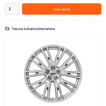
Lisa korvi
Tasuta kohaletoimetamine