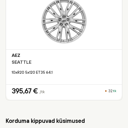
AEZ
SEATTLE
10xR20 5x120 ET35 64.1
395,67
€
32
tk
/tk
Korduma kippuvad küsimused