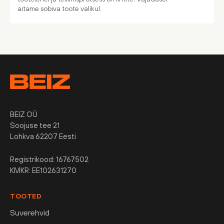
aitame sobiva toote valikul.
BEIZ OÜ
Soojuse tee 21
Lohkva 62207 Eesti
Registrikood: 16767502
KMKR: EE102631270
TOOTED
Suverehvid