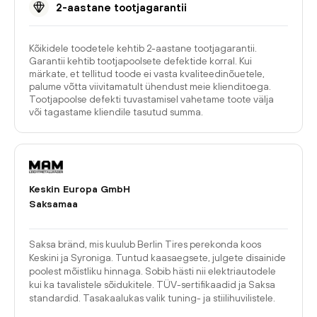
2-aastane tootjagarantii
Kõikidele toodetele kehtib 2-aastane tootjagarantii.
Garantii kehtib tootjapoolsete defektide korral. Kui
märkate, et tellitud toode ei vasta kvaliteedinõuetele,
palume võtta viivitamatult ühendust meie klienditoega.
Tootjapoolse defekti tuvastamisel vahetame toote välja
või tagastame kliendile tasutud summa.
Keskin Europa GmbH
Saksamaa
Saksa bränd, mis kuulub Berlin Tires perekonda koos
Keskini ja Syroniga. Tuntud kaasaegsete, julgete disainide
poolest mõistliku hinnaga. Sobib hästi nii elektriautodele
kui ka tavalistele sõidukitele. TÜV-sertifikaadid ja Saksa
standardid. Tasakaalukas valik tuning- ja stiilihuvilistele.