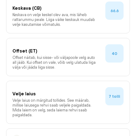
Keskava (CB)
66.6
Keskava on velje keskel olev ava, mis läheb
rattarummu peale. Liiga väike keskauk muudab
velje kasutamise võimatuks.
Offset (ET)
40
Offset näitab, kui sisse- või väljapoole velg auto
all jääb. Kui offset on vale, võib velg ulatuda liiga
välja või jääda liiga sisse.
Velje laius
tolli
7
Velje laius on märgitud tollides. See määrab,
millise laiusega rehvi saab veljele paigaldada.
Mida laiem on velg, seda laiema rehvi saab
paigaldada.