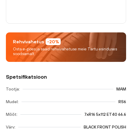
Rehvivahetus
-20%
Osta e-poes ja saad rehvivahetuse meie Tartu esinduses
soodsamalt.
Spetsifikatsioon
Tootja:
MAM
Mudel:
RS6
Mõõt:
7xR16 5x112 ET40 66.6
Värv:
BLACK FRONT POLISH