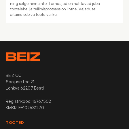
ning selge hinnainfo. Tarneajad on nähtavad juba
tootelehel ja tellimisprotsess on lihtne. Vajadusel
aitame sobiva toote valikul.
BEIZ OÜ
Soojuse tee 21
Lohkva 62207 Eesti
Registrikood: 16767502
KMKR: EE102631270
TOOTED