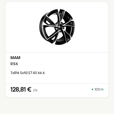
MAM
RS6
7xR16 5x112 ET40 66.6
128,81
€
100
tk
/tk