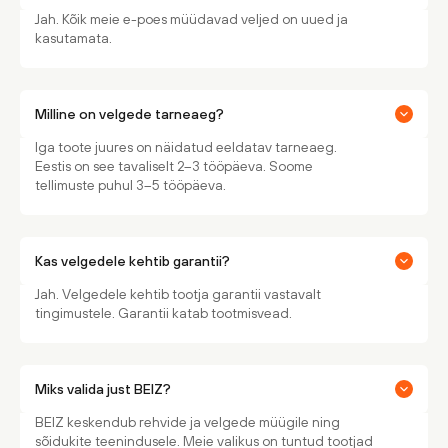
Jah. Kõik meie e-poes müüdavad veljed on uued ja
kasutamata.
Milline on velgede tarneaeg?
Iga toote juures on näidatud eeldatav tarneaeg.
Eestis on see tavaliselt 2–3 tööpäeva. Soome
tellimuste puhul 3–5 tööpäeva.
Kas velgedele kehtib garantii?
Jah. Velgedele kehtib tootja garantii vastavalt
tingimustele. Garantii katab tootmisvead.
Miks valida just BEIZ?
BEIZ keskendub rehvide ja velgede müügile ning
sõidukite teenindusele. Meie valikus on tuntud tootjad