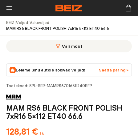
BEIZ
|
Veljed
|
Valuveljed
|
MAM RS6 BLACK FRONT POLISH 7xR16 5×112 ET40 66.6
Vali mõõt
Leiame Sinu autole sobivad veljed!
Saada päring >
Tootekood:
SPL-BER-MAMRS67016511240BFP
MAM RS6 BLACK FRONT POLISH
7xR16 5×112 ET40 66.6
128,81
€
tk