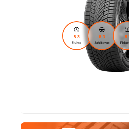
8.3
8.3
8.
Eluiga
Juhitavus
Pidam