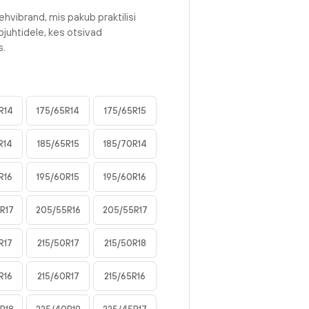
ehvibrand, mis pakub praktilisi
juhtidele, kes otsivad
s.
R14
175/65R14
175/65R15
R14
185/65R15
185/70R14
R16
195/60R15
195/60R16
R17
205/55R16
205/55R17
R17
215/50R17
215/50R18
R16
215/60R17
215/65R16