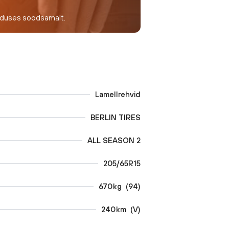
nduses soodsamalt.
Lamellrehvid
BERLIN TIRES
ALL SEASON 2
205/65R15
670
kg
(
94
)
240
km
(
V
)