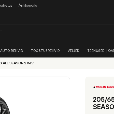
vahetus
Ärikliendile
AUTO REHVID
TÖÖSTUSREHVID
VELJED
TEENUSED | KAS
ES ALL SEASON 2 94V
205/65
SEASO