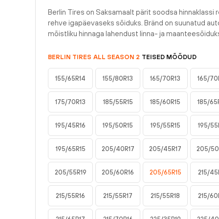
Berlin Tires on Saksamaalt pärit soodsa hinnaklassi r
rehve igapäevaseks sõiduks. Bränd on suunatud auto
mõistliku hinnaga lahendust linna- ja maanteesõiduk
BERLIN TIRES
ALL SEASON 2
TEISED MÕÕDUD
155/65R14
155/80R13
165/70R13
165/70
175/70R13
185/55R15
185/60R15
185/65
195/45R16
195/50R15
195/55R15
195/55
195/65R15
205/40R17
205/45R17
205/50
205/55R19
205/60R16
205/65R15
215/45
215/55R16
215/55R17
215/55R18
215/60