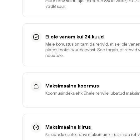
müra rehv sõidu ajal tekitab. ≤ 68dB väike, 70-7
73dB suur.
Ei ole vanem kui 24 kuud
Meie kohustus on tarnida rehvid, mis ei ole van
alates tootmiskuupäevast. See tagab, et rehvid 
nõuetele.
Maksimaalne koormus
Koormusindeks ehk ühele rehvile lubatud maksi
Maksimaalne kiirus
Kiirusindeks ehk rehvi maksimumkiirus, mida reh