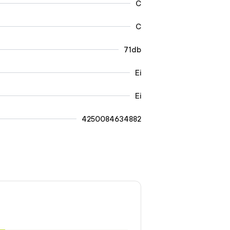
C
C
71db
Ei
Ei
4250084634882