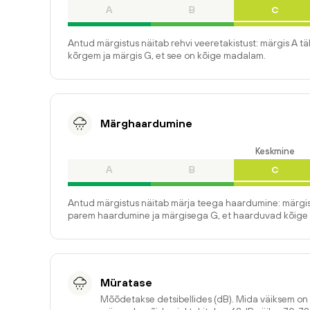
A
B
C
Antud märgistus näitab rehvi veeretakistust: märgis A t
kõrgem ja märgis G, et see on kõige madalam.
Märghaardumine
Keskmine
A
B
C
Antud märgistus näitab märja teega haardumine: märgis
parem haardumine ja märgisega G, et haarduvad kõige 
Müratase
Mõõdetakse detsibellides (dB). Mida väiksem o