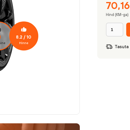
70,1
Hind (KM-ga)
8.2
/ 10
1
ine
Hinne
Tasuta