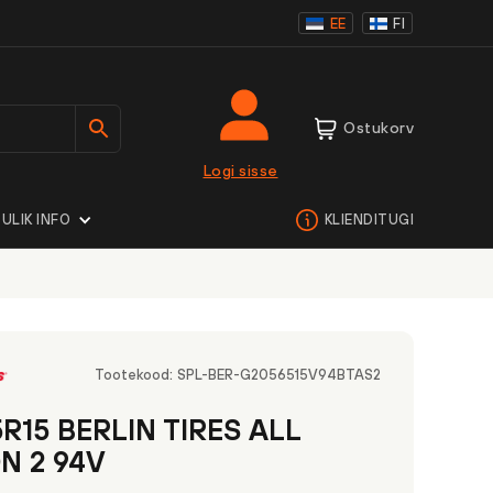
EE
FI
Ostukorv
Logi sisse
ULIK INFO
KLIENDITUGI
Tootekood:
SPL-BER-G2056515V94BTAS2
R15 BERLIN TIRES ALL
N 2 94V