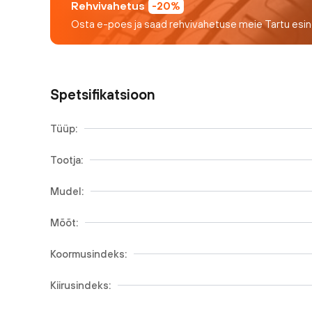
Rehvivahetus
-20%
Osta e-poes ja saad rehvivahetuse meie Tartu esi
Spetsifikatsioon
Tüüp:
Tootja:
Mudel:
Mõõt:
Koormusindeks:
Kiirusindeks: