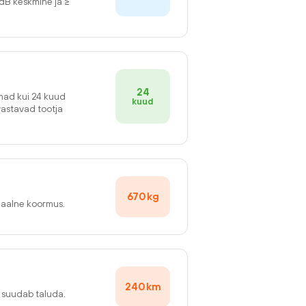
2dB keskmine ja ≥
24
emad kui 24 kuud
kuud
vastavad tootja
670
kg
maalne koormus.
240
km
v suudab taluda.