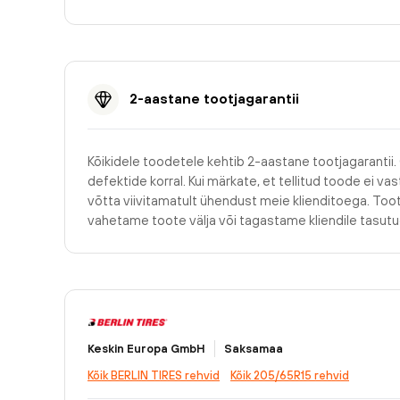
2-aastane tootjagarantii
Kõikidele toodetele kehtib 2-aastane tootjagarantii.
defektide korral. Kui märkate, et tellitud toode ei v
võtta viivitamatult ühendust meie klienditoega. Too
vahetame toote välja või tagastame kliendile tasu
Keskin Europa GmbH
Saksamaa
Kõik BERLIN TIRES rehvid
Kõik 205/65R15 rehvid