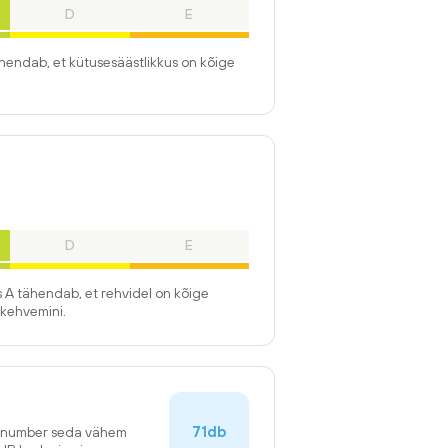
D
E
ähendab, et kütusesäästlikkus on kõige
D
E
 A tähendab, et rehvidel on kõige
kehvemini.
71db
n number seda vähem