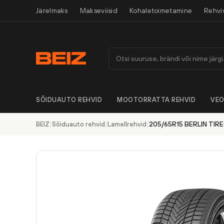
Järelmaks
Makseviisid
Kohaletoimetamine
Rehvi
SÕIDUAUTO REHVID
MOOTORRATTA REHVID
VEO
|
|
|
205/65R15 BERLIN TIR
BEIZ
Sõiduauto rehvid
Lamellrehvid