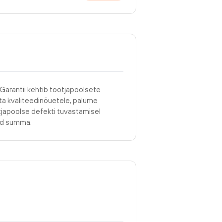
 Garantii kehtib tootjapoolsete
asta kvaliteedinõuetele, palume
tjapoolse defekti tuvastamisel
tud summa.