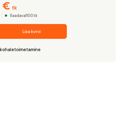
6
€
tk
Saadaval
100
tk
Lisa korvi
 kohaletoimetamine