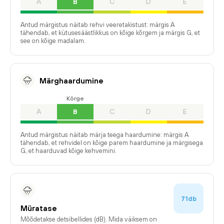
A
B
C
D
E
Antud märgistus näitab rehvi veeretakistust: märgis A
tähendab, et kütusesäästlikkus on kõige kõrgem ja märgis G, et
see on kõige madalam.
Märghaardumine
Kõrge
A
B
C
D
E
Antud märgistus näitab märja teega haardumine: märgis A
tähendab, et rehvidel on kõige parem haardumine ja märgisega
G, et haarduvad kõige kehvemini.
71db
Müratase
Mõõdetakse detsibellides (dB). Mida väiksem on