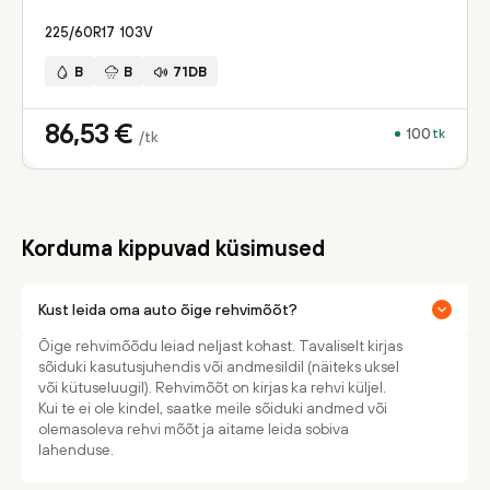
225/60R17
103
V
B
B
71DB
86,53
€
100
tk
/tk
Korduma kippuvad küsimused
Kust leida oma auto õige rehvimõõt?
Õige rehvimõõdu leiad neljast kohast. Tavaliselt kirjas
sõiduki kasutusjuhendis või andmesildil (näiteks uksel
või kütuseluugil). Rehvimõõt on kirjas ka rehvi küljel.
Kui te ei ole kindel, saatke meile sõiduki andmed või
olemasoleva rehvi mõõt ja aitame leida sobiva
lahenduse.