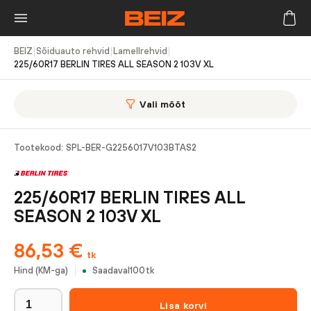
BEIZ
|
Sõiduauto rehvid
|
Lamellrehvid
|
225/60R17 BERLIN TIRES ALL SEASON 2 103V XL
Vali mõõt
Tootekood:
SPL-BER-G2256017V103BTAS2
225/60R17 BERLIN TIRES ALL
SEASON 2 103V XL
86,53
€
tk
Hind (KM-ga)
Saadaval
100
tk
Lisa korvi