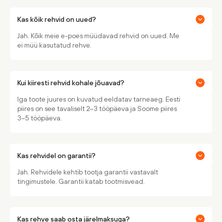
Kas kõik rehvid on uued?
Jah. Kõik meie e-poes müüdavad rehvid on uued. Me
ei müü kasutatud rehve.
Kui kiiresti rehvid kohale jõuavad?
Iga toote juures on kuvatud eeldatav tarneaeg. Eesti
piires on see tavaliselt 2–3 tööpäeva ja Soome piires
3–5 tööpäeva.
Kas rehvidel on garantii?
Jah. Rehvidele kehtib tootja garantii vastavalt
tingimustele. Garantii katab tootmisvead.
Kas rehve saab osta järelmaksuga?