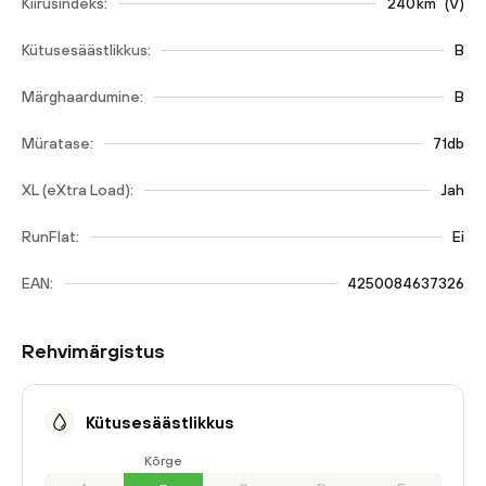
Kiirusindeks:
240
km
(
V
)
Kütusesäästlikkus:
B
Märghaardumine:
B
Müratase:
71db
XL (eXtra Load):
Jah
RunFlat:
Ei
EAN:
4250084637326
Rehvimärgistus
Kütusesäästlikkus
Kõrge