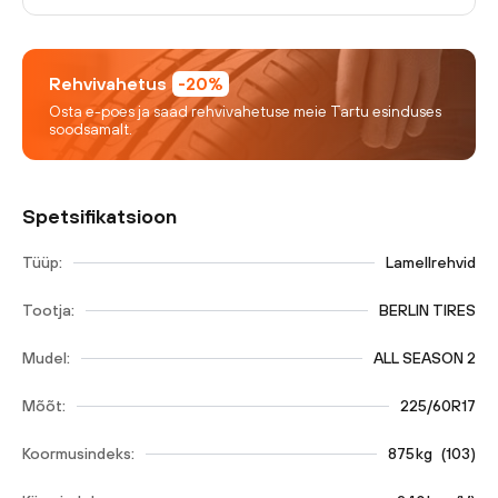
Rehvivahetus
-20%
Osta e-poes ja saad rehvivahetuse meie Tartu esinduses
soodsamalt.
Spetsifikatsioon
Tüüp:
Lamellrehvid
Tootja:
BERLIN TIRES
Mudel:
ALL SEASON 2
Mõõt:
225/60R17
Koormusindeks:
875
kg
(
103
)