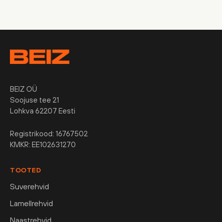
BEIZ OÜ
Soojuse tee 21
Lohkva 62207 Eesti
Registrikood: 16767502
KMKR: EE102631270
TOOTED
Suverehvid
Lamellrehvid
Naastrehvid