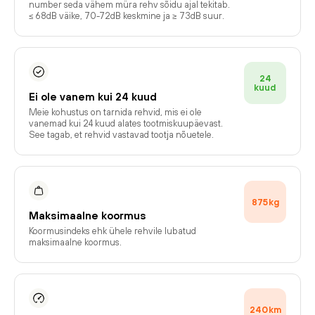
number seda vähem müra rehv sõidu ajal tekitab.
≤ 68dB väike, 70-72dB keskmine ja ≥ 73dB suur.
24
kuud
Ei ole vanem kui 24 kuud
Meie kohustus on tarnida rehvid, mis ei ole
vanemad kui 24 kuud alates tootmiskuupäevast.
See tagab, et rehvid vastavad tootja nõuetele.
875
kg
Maksimaalne koormus
Koormusindeks ehk ühele rehvile lubatud
maksimaalne koormus.
240
km