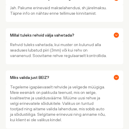
Jah. Pakume erinevaid makselahendusi, sh järelmaksu.
Täpne info on nähtav enne tellimuse kinnitamist.
Millal tuleks rehvid välja vahetada?
Rehvid tuleks vahetada, kui muster on kulunud alla
seaduses lubatud piiri (3mm) või kui rehv on
vananenud. Soovitame rehve regulaarselt kontrollida.
Miks valida just BEIZ?
Tegeleme igapäevaselt rehvide ja velgede müügiga.
Meie eesmärk on pakkuda teenust, mis on selge,
kvaliteetne ja usaldusväärne. Müüme uusi rehve ja
velgi erinevatele sõidukitele. Valikus on tuntud
tootjad ning aitame valida lahenduse, mis sobib auto
ja sõidustiiliga. Selgitame erinevusi ning anname nõu,
kui klient ei ole valikus kindel.