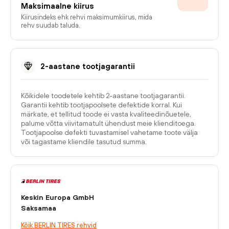
Maksimaalne kiirus
Kiirusindeks ehk rehvi maksimumkiirus, mida
rehv suudab taluda.
2-aastane tootjagarantii
Kõikidele toodetele kehtib 2-aastane tootjagarantii.
Garantii kehtib tootjapoolsete defektide korral. Kui
märkate, et tellitud toode ei vasta kvaliteedinõuetele,
palume võtta viivitamatult ühendust meie klienditoega.
Tootjapoolse defekti tuvastamisel vahetame toote välja
või tagastame kliendile tasutud summa.
Keskin Europa GmbH
Saksamaa
Kõik BERLIN TIRES rehvid