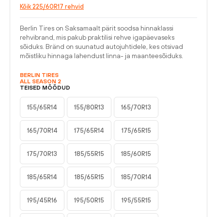
Kõik 225/60R17 rehvid
Berlin Tires on Saksamaalt pärit soodsa hinnaklassi
rehvibrand, mis pakub praktilisi rehve igapäevaseks
sõiduks. Bränd on suunatud autojuhtidele, kes otsivad
mõistliku hinnaga lahendust linna- ja maanteesõiduks.
BERLIN TIRES
ALL SEASON 2
TEISED MÕÕDUD
155/65R14
155/80R13
165/70R13
165/70R14
175/65R14
175/65R15
175/70R13
185/55R15
185/60R15
185/65R14
185/65R15
185/70R14
195/45R16
195/50R15
195/55R15