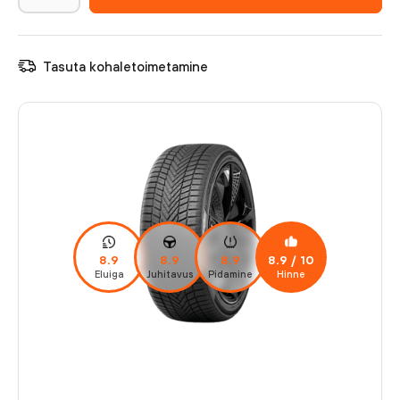
Tasuta kohaletoimetamine
8.9
8.9
8.9
8.9
/ 10
Eluiga
Juhitavus
Pidamine
Hinne