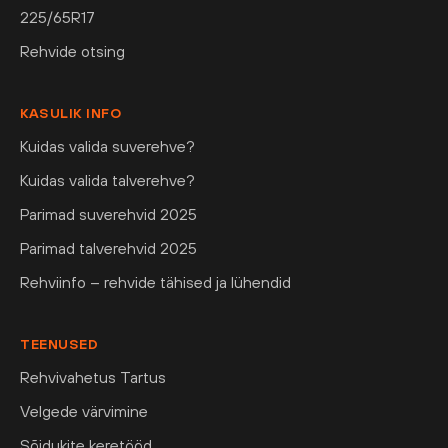
225/65R17
Rehvide otsing
KASULIK INFO
Kuidas valida suverehve?
Kuidas valida talverehve?
Parimad suverehvid 2025
Parimad talverehvid 2025
Rehviinfo – rehvide tähised ja lühendid
TEENUSED
Rehvivahetus Tartus
Velgede värvimine
Sõidukite keretööd