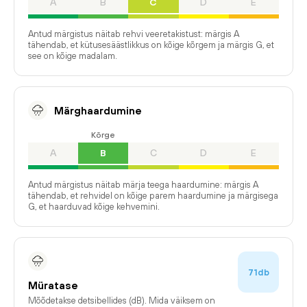
A
B
C
D
E
Antud märgistus näitab rehvi veeretakistust: märgis A
tähendab, et kütusesäästlikkus on kõige kõrgem ja märgis G, et
see on kõige madalam.
Märghaardumine
Kõrge
A
B
C
D
E
Antud märgistus näitab märja teega haardumine: märgis A
tähendab, et rehvidel on kõige parem haardumine ja märgisega
G, et haarduvad kõige kehvemini.
71db
Müratase
Mõõdetakse detsibellides (dB). Mida väiksem on