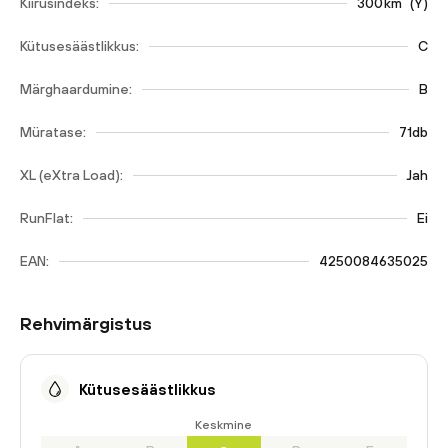
Kiirusindeks:
300
km
(
Y
)
Kütusesäästlikkus:
C
Märghaardumine:
B
Müratase:
71db
XL (eXtra Load):
Jah
RunFlat:
Ei
EAN:
4250084635025
Rehvimärgistus
Kütusesäästlikkus
Keskmine