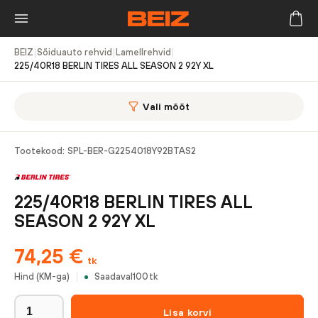
BEIZ
|
Sõiduauto rehvid
|
Lamellrehvid
|
225/40R18 BERLIN TIRES ALL SEASON 2 92Y XL
Vali mõõt
Tootekood:
SPL-BER-G2254018Y92BTAS2
225/40R18 BERLIN TIRES ALL
SEASON 2 92Y XL
74,25
€
tk
Hind (KM-ga)
Saadaval
100
tk
Lisa korvi