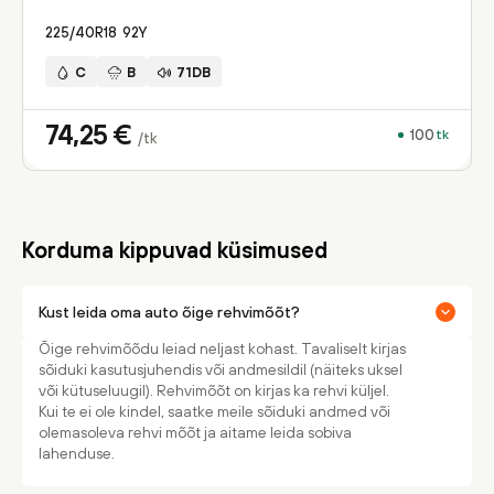
225/40R18
92
Y
C
B
71DB
74,25
€
100
tk
/tk
Korduma kippuvad küsimused
Kust leida oma auto õige rehvimõõt?
Õige rehvimõõdu leiad neljast kohast. Tavaliselt kirjas
sõiduki kasutusjuhendis või andmesildil (näiteks uksel
või kütuseluugil). Rehvimõõt on kirjas ka rehvi küljel.
Kui te ei ole kindel, saatke meile sõiduki andmed või
olemasoleva rehvi mõõt ja aitame leida sobiva
lahenduse.