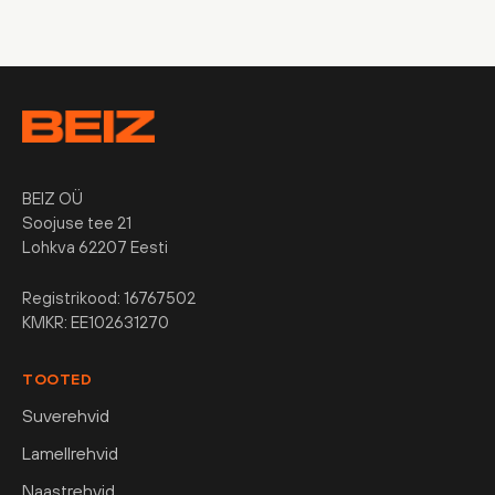
BEIZ OÜ
Soojuse tee 21
Lohkva 62207 Eesti
Registrikood: 16767502
KMKR: EE102631270
TOOTED
Suverehvid
Lamellrehvid
Naastrehvid