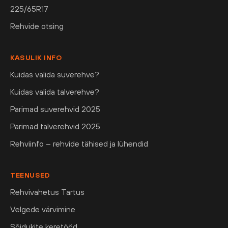
225/65R17
Rehvide otsing
KASULIK INFO
Kuidas valida suverehve?
Kuidas valida talverehve?
Parimad suverehvid 2025
Parimad talverehvid 2025
Rehviinfo – rehvide tähised ja lühendid
TEENUSED
Rehvivahetus Tartus
Velgede värvimine
Sõidukite keretööd