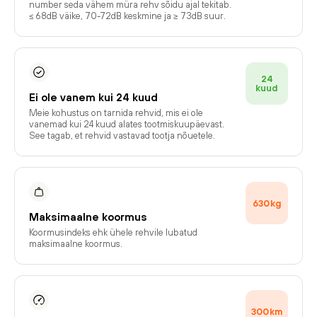
number seda vähem müra rehv sõidu ajal tekitab.
≤ 68dB väike, 70-72dB keskmine ja ≥ 73dB suur.
24
kuud
Ei ole vanem kui 24 kuud
Meie kohustus on tarnida rehvid, mis ei ole
vanemad kui 24 kuud alates tootmiskuupäevast.
See tagab, et rehvid vastavad tootja nõuetele.
630
kg
Maksimaalne koormus
Koormusindeks ehk ühele rehvile lubatud
maksimaalne koormus.
300
km