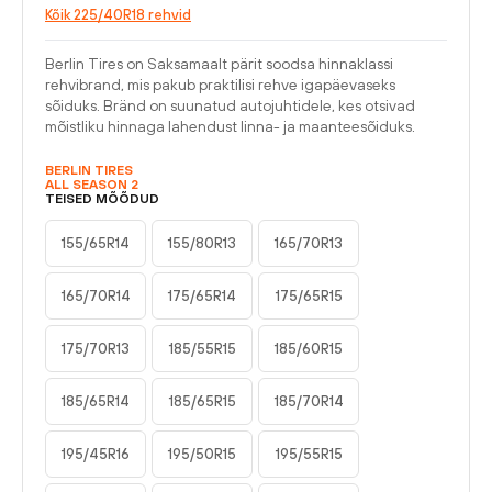
Kõik 225/40R18 rehvid
Berlin Tires on Saksamaalt pärit soodsa hinnaklassi
rehvibrand, mis pakub praktilisi rehve igapäevaseks
sõiduks. Bränd on suunatud autojuhtidele, kes otsivad
mõistliku hinnaga lahendust linna- ja maanteesõiduks.
BERLIN TIRES
ALL SEASON 2
TEISED MÕÕDUD
155/65R14
155/80R13
165/70R13
165/70R14
175/65R14
175/65R15
175/70R13
185/55R15
185/60R15
185/65R14
185/65R15
185/70R14
195/45R16
195/50R15
195/55R15