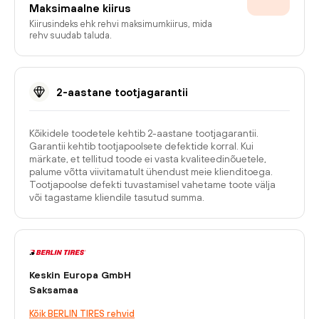
Maksimaalne kiirus
Kiirusindeks ehk rehvi maksimumkiirus, mida
rehv suudab taluda.
2-aastane tootjagarantii
Kõikidele toodetele kehtib 2-aastane tootjagarantii.
Garantii kehtib tootjapoolsete defektide korral. Kui
märkate, et tellitud toode ei vasta kvaliteedinõuetele,
palume võtta viivitamatult ühendust meie klienditoega.
Tootjapoolse defekti tuvastamisel vahetame toote välja
või tagastame kliendile tasutud summa.
Keskin Europa GmbH
Saksamaa
Kõik BERLIN TIRES rehvid