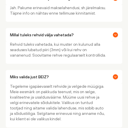
Jah. Pakume erinevaid makselahendusi, sh järelmaksu.
Täpne info on nähtav enne tellimuse kinnitamist.
Millal tuleks rehvid välja vahetada?
Rehvid tuleks vahetada, kui muster on kulunud alla
seaduses lubatud piiri (3mm) või kui rehv on
vananenud. Soovitame rehve regulaarselt kontrollida.
Miks valida just BEIZ?
Tegeleme igapäevaselt rehvide ja velgede müügiga.
Meie eesmärk on pakkuda teenust, mis on selge,
kvaliteetne ja usaldusväärne. Müüme uusi rehve ja
velgi erinevatele sõidukitele. Valikus on tuntud
tootjad ning aitame valida lahenduse, mis sobib auto
ja sõidustiiliga. Selgitame erinevusi ning anname nõu,
kui klient ei ole valikus kindel.