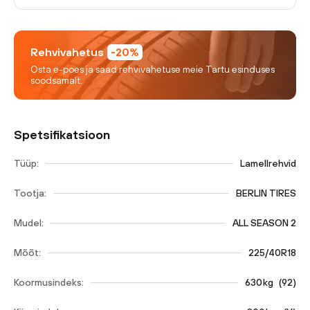
Rehvivahetus
-20%
Osta e-poes ja saad rehvivahetuse meie Tartu esinduses
soodsamalt.
Spetsifikatsioon
Tüüp:
Lamellrehvid
Tootja:
BERLIN TIRES
Mudel:
ALL SEASON 2
Mõõt:
225/40R18
Koormusindeks:
630
kg
(
92
)