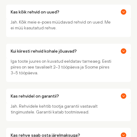
Kas kõik rehvid on uued?
Jah. Kõik meie e-poes müüdavad rehvid on uued. Me
ei müü kasutatud rehve.
Kui kiiresti rehvid kohale jõuavad?
Iga toote juures on kuvatud eeldatav tarneaeg. Eesti
piires on see tavaliselt 2–3 tööpäeva ja Soome piires
3–5 tööpäeva.
Kas rehvidel on garantii?
Jah. Rehvidele kehtib tootja garantii vastavalt
tingimustele. Garantii katab tootmisvead.
Kas rehve saab osta järelmaksuga?