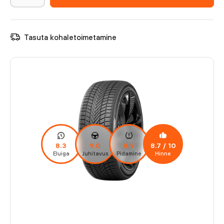
Tasuta kohaletoimetamine
8.3
9.0
8.9
8.7
/ 10
Eluiga
Juhitavus
Pidamine
Hinne