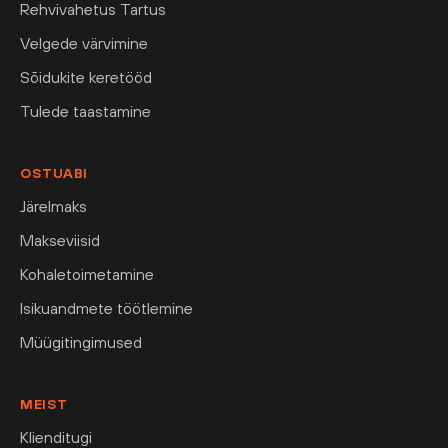
Rehvivahetus Tartus
Velgede värvimine
Sõidukite keretööd
Tulede taastamine
OSTUABI
Järelmaks
Makseviisid
Kohaletoimetamine
Isikuandmete töötlemine
Müügitingimused
MEIST
Klienditugi