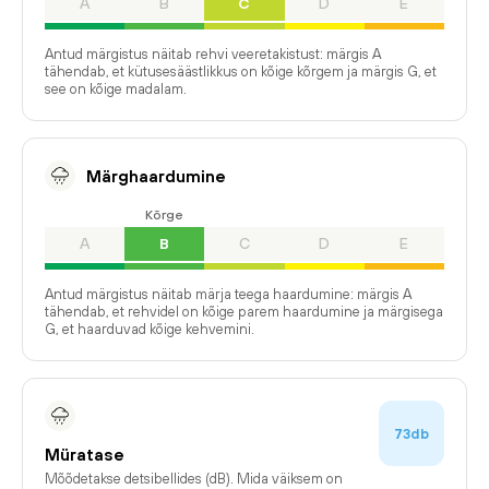
A
B
C
D
E
Antud märgistus näitab rehvi veeretakistust: märgis A
tähendab, et kütusesäästlikkus on kõige kõrgem ja märgis G, et
see on kõige madalam.
Märghaardumine
Kõrge
A
B
C
D
E
Antud märgistus näitab märja teega haardumine: märgis A
tähendab, et rehvidel on kõige parem haardumine ja märgisega
G, et haarduvad kõige kehvemini.
73db
Müratase
Mõõdetakse detsibellides (dB). Mida väiksem on