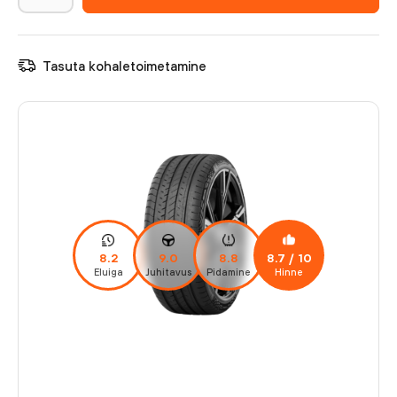
Tasuta kohaletoimetamine
8.2
9.0
8.8
8.7
/ 10
Eluiga
Juhitavus
Pidamine
Hinne