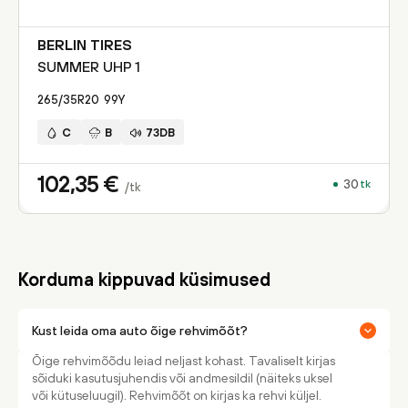
BERLIN TIRES
SUMMER UHP 1
265/35R20
99
Y
C
B
73DB
102,35
€
30
tk
/tk
Korduma kippuvad küsimused
Kust leida oma auto õige rehvimõõt?
Õige rehvimõõdu leiad neljast kohast. Tavaliselt kirjas
sõiduki kasutusjuhendis või andmesildil (näiteks uksel
või kütuseluugil). Rehvimõõt on kirjas ka rehvi küljel.