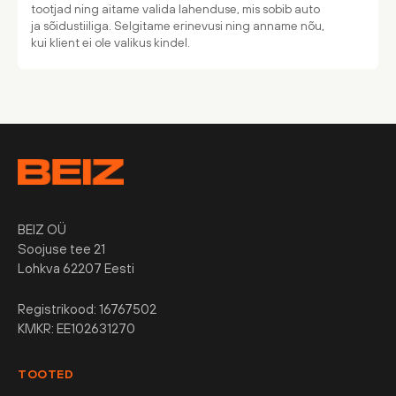
tootjad ning aitame valida lahenduse, mis sobib auto
ja sõidustiiliga. Selgitame erinevusi ning anname nõu,
kui klient ei ole valikus kindel.
BEIZ OÜ
Soojuse tee 21
Lohkva 62207 Eesti
Registrikood: 16767502
KMKR: EE102631270
TOOTED