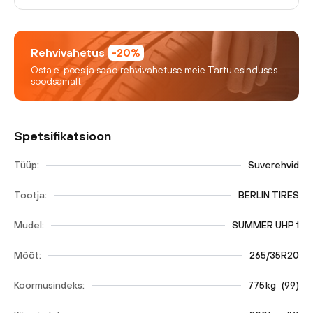
Rehvivahetus
-20%
Osta e-poes ja saad rehvivahetuse meie Tartu esinduses
soodsamalt.
Spetsifikatsioon
Tüüp:
Suverehvid
Tootja:
BERLIN TIRES
Mudel:
SUMMER UHP 1
Mõõt:
265/35R20
Koormusindeks:
775
kg
(
99
)