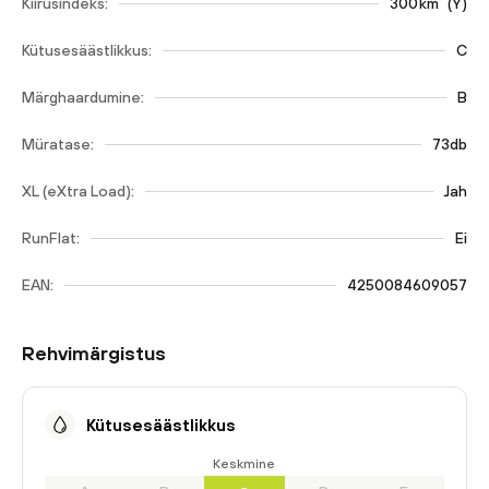
Kiirusindeks:
300
km
(
Y
)
Kütusesäästlikkus:
C
Märghaardumine:
B
Müratase:
73db
XL (eXtra Load):
Jah
RunFlat:
Ei
EAN:
4250084609057
Rehvimärgistus
Kütusesäästlikkus
Keskmine