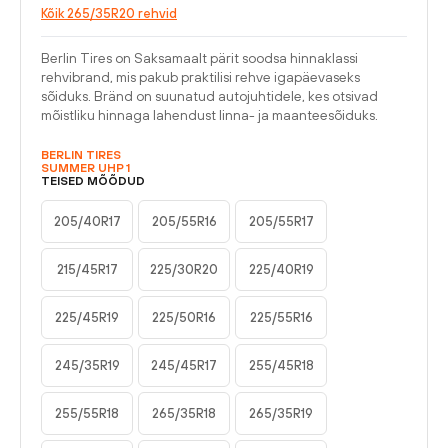
Kõik 265/35R20 rehvid
Berlin Tires on Saksamaalt pärit soodsa hinnaklassi
rehvibrand, mis pakub praktilisi rehve igapäevaseks
sõiduks. Bränd on suunatud autojuhtidele, kes otsivad
mõistliku hinnaga lahendust linna- ja maanteesõiduks.
BERLIN TIRES
SUMMER UHP 1
TEISED MÕÕDUD
205/40R17
205/55R16
205/55R17
215/45R17
225/30R20
225/40R19
225/45R19
225/50R16
225/55R16
245/35R19
245/45R17
255/45R18
255/55R18
265/35R18
265/35R19