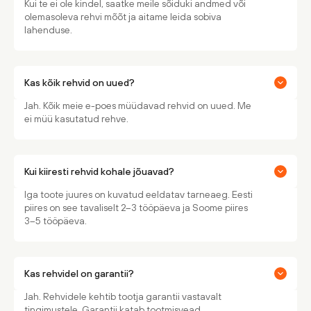
Kui te ei ole kindel, saatke meile sõiduki andmed või
olemasoleva rehvi mõõt ja aitame leida sobiva
lahenduse.
Kas kõik rehvid on uued?
Jah. Kõik meie e-poes müüdavad rehvid on uued. Me
ei müü kasutatud rehve.
Kui kiiresti rehvid kohale jõuavad?
Iga toote juures on kuvatud eeldatav tarneaeg. Eesti
piires on see tavaliselt 2–3 tööpäeva ja Soome piires
3–5 tööpäeva.
Kas rehvidel on garantii?
Jah. Rehvidele kehtib tootja garantii vastavalt
tingimustele. Garantii katab tootmisvead.