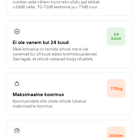
number seda vähem müra rehv sõidu ajal tekitab.
≤ 68dB väike, 70-72dB keskmine ja ≥ 73dB suur.
24
kuud
Ei ole vanem kui 24 kuud
Meie kohustus on tarnida rehvid, mis ei ole
vanemad kui 24 kuud alates tootmiskuupäevast.
See tagab, et rehvid vastavad tootja nõuetele.
775
kg
Maksimaalne koormus
Koormusindeks ehk ühele rehvile lubatud
maksimaalne koormus.
300
km