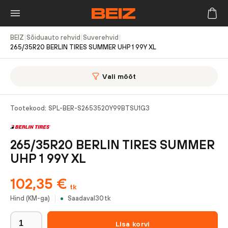
BEIZ
|
Sõiduauto rehvid
|
Suverehvid
|
265/35R20 BERLIN TIRES SUMMER UHP 1 99Y XL
Vali mõõt
Tootekood:
SPL-BER-S2653520Y99BTSU1G3
265/35R20 BERLIN TIRES SUMMER
UHP 1 99Y XL
102,35
€
tk
Hind (KM-ga)
Saadaval
30
tk
Lisa korvi