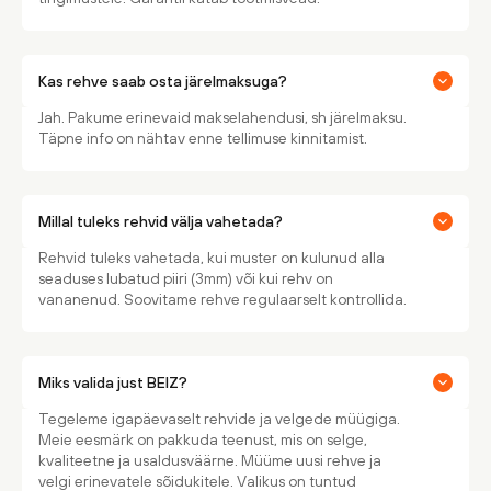
Kas rehve saab osta järelmaksuga?
Jah. Pakume erinevaid makselahendusi, sh järelmaksu.
Täpne info on nähtav enne tellimuse kinnitamist.
Millal tuleks rehvid välja vahetada?
Rehvid tuleks vahetada, kui muster on kulunud alla
seaduses lubatud piiri (3mm) või kui rehv on
vananenud. Soovitame rehve regulaarselt kontrollida.
Miks valida just BEIZ?
Tegeleme igapäevaselt rehvide ja velgede müügiga.
Meie eesmärk on pakkuda teenust, mis on selge,
kvaliteetne ja usaldusväärne. Müüme uusi rehve ja
velgi erinevatele sõidukitele. Valikus on tuntud