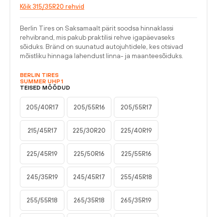
Kõik 315/35R20 rehvid
Berlin Tires on Saksamaalt pärit soodsa hinnaklassi
rehvibrand, mis pakub praktilisi rehve igapäevaseks
sõiduks. Bränd on suunatud autojuhtidele, kes otsivad
mõistliku hinnaga lahendust linna- ja maanteesõiduks.
BERLIN TIRES
SUMMER UHP 1
TEISED MÕÕDUD
205/40R17
205/55R16
205/55R17
215/45R17
225/30R20
225/40R19
225/45R19
225/50R16
225/55R16
245/35R19
245/45R17
255/45R18
255/55R18
265/35R18
265/35R19