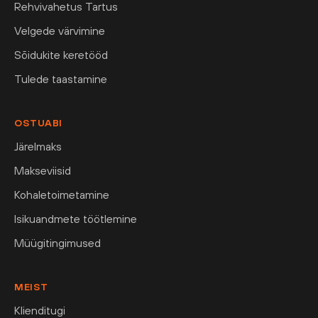
Rehvivahetus Tartus
Velgede värvimine
Sõidukite keretööd
Tulede taastamine
OSTUABI
Järelmaks
Makseviisid
Kohaletoimetamine
Isikuandmete töötlemine
Müügitingimused
MEIST
Klienditugi