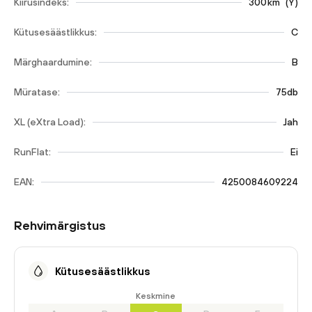
Kiirusindeks:
300
km
(
Y
)
Kütusesäästlikkus:
C
Märghaardumine:
B
Müratase:
75db
XL (eXtra Load):
Jah
RunFlat:
Ei
EAN:
4250084609224
Rehvimärgistus
Kütusesäästlikkus
Keskmine