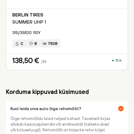
BERLIN TIRES
SUMMER UHP 1
315/35R20
110
Y
C
B
75DB
138,50
€
11
tk
/tk
Korduma kippuvad küsimused
Kust leida oma auto õige rehvimõõt?
Õige rehvimõõdu leiad neljast kohast. Tavaliselt kirjas
sõiduki kasutusjuhendis või andmesildil (näiteks uksel
või kütuseluugil). Rehvimõõt on kirjas ka rehvi küljel.