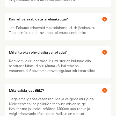
Kas rehve saab osta järelmaksuga?
Jah. Pakume erinevaid makselahendusi, sh järelmaksu.
Täpne info on nähtav enne tellimuse kinnitamist.
Millal tuleks rehvid välja vahetada?
Rehvid tuleks vahetada, kui muster on kulunud alla
seaduses lubatud piiri (3mm) või kui rehv on
vananenud. Soovitame rehve regulaarselt kontrollida.
Miks valida just BEIZ?
Tegeleme igapäevaselt rehvide ja velgede müügiga.
Meie eesmärk on pakkuda teenust, mis on selge,
kvaliteetne ja usaldusväärne. Müüme uusi rehve ja
velgi erinevatele sõidukitele. Valikus on tuntud