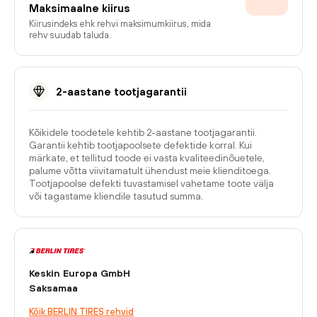
Maksimaalne kiirus
Kiirusindeks ehk rehvi maksimumkiirus, mida
rehv suudab taluda.
2-aastane tootjagarantii
Kõikidele toodetele kehtib 2-aastane tootjagarantii.
Garantii kehtib tootjapoolsete defektide korral. Kui
märkate, et tellitud toode ei vasta kvaliteedinõuetele,
palume võtta viivitamatult ühendust meie klienditoega.
Tootjapoolse defekti tuvastamisel vahetame toote välja
või tagastame kliendile tasutud summa.
Keskin Europa GmbH
Saksamaa
Kõik BERLIN TIRES rehvid