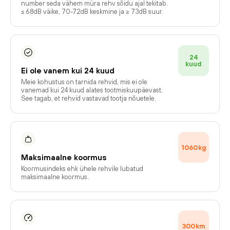
number seda vähem müra rehv sõidu ajal tekitab.
≤ 68dB väike, 70-72dB keskmine ja ≥ 73dB suur.
24
kuud
Ei ole vanem kui 24 kuud
Meie kohustus on tarnida rehvid, mis ei ole
vanemad kui 24 kuud alates tootmiskuupäevast.
See tagab, et rehvid vastavad tootja nõuetele.
1060
kg
Maksimaalne koormus
Koormusindeks ehk ühele rehvile lubatud
maksimaalne koormus.
300
km