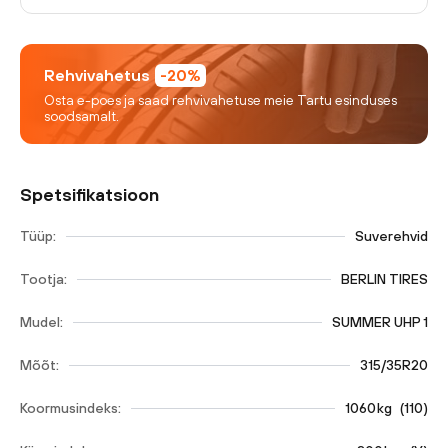
Rehvivahetus
-20%
Osta e-poes ja saad rehvivahetuse meie Tartu esinduses
soodsamalt.
Spetsifikatsioon
Tüüp:
Suverehvid
Tootja:
BERLIN TIRES
Mudel:
SUMMER UHP 1
Mõõt:
315/35R20
Koormusindeks:
1060
kg
(
110
)