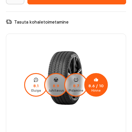
Tasuta kohaletoimetamine
8.1
8.9
8.7
8.6
/ 10
Eluiga
Juhitavus
Pidamine
Hinne