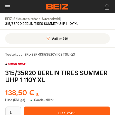
BEIZ
|
Sõiduauto rehvid
|
Suverehvid
|
315/35R20 BERLIN TIRES SUMMER UHP 1 110Y XL
Vali mõõt
Tootekood:
SPL-BER-S3153520Y110BTSU1G3
315/35R20 BERLIN TIRES SUMMER
UHP 1 110Y XL
138,50
€
tk
Hind (KM-ga)
Saadaval
11
tk
Lisa korvi