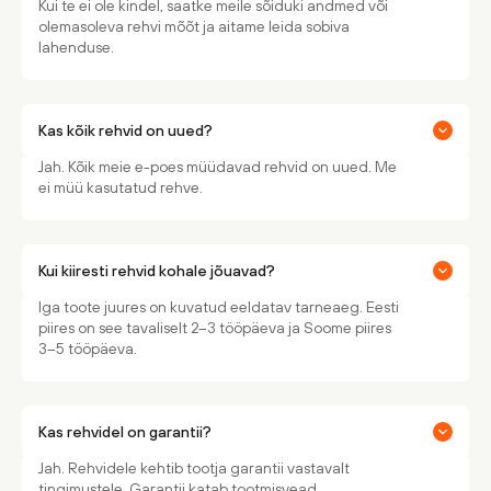
Kui te ei ole kindel, saatke meile sõiduki andmed või
olemasoleva rehvi mõõt ja aitame leida sobiva
lahenduse.
Kas kõik rehvid on uued?
Jah. Kõik meie e-poes müüdavad rehvid on uued. Me
ei müü kasutatud rehve.
Kui kiiresti rehvid kohale jõuavad?
Iga toote juures on kuvatud eeldatav tarneaeg. Eesti
piires on see tavaliselt 2–3 tööpäeva ja Soome piires
3–5 tööpäeva.
Kas rehvidel on garantii?
Jah. Rehvidele kehtib tootja garantii vastavalt
tingimustele. Garantii katab tootmisvead.