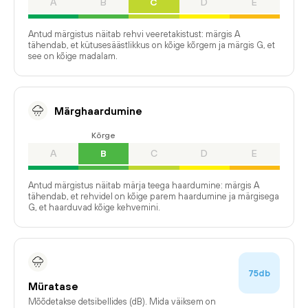
A
B
C
D
E
Antud märgistus näitab rehvi veeretakistust: märgis A
tähendab, et kütusesäästlikkus on kõige kõrgem ja märgis G, et
see on kõige madalam.
Märghaardumine
Kõrge
A
B
C
D
E
Antud märgistus näitab märja teega haardumine: märgis A
tähendab, et rehvidel on kõige parem haardumine ja märgisega
G, et haarduvad kõige kehvemini.
75db
Müratase
Mõõdetakse detsibellides (dB). Mida väiksem on