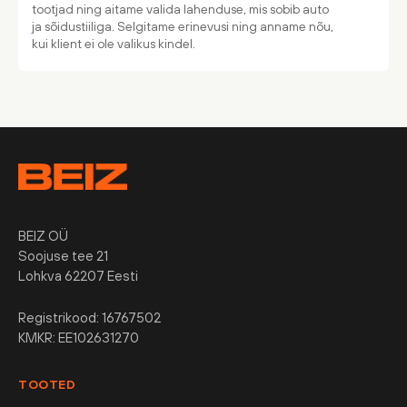
tootjad ning aitame valida lahenduse, mis sobib auto
ja sõidustiiliga. Selgitame erinevusi ning anname nõu,
kui klient ei ole valikus kindel.
BEIZ OÜ
Soojuse tee 21
Lohkva 62207 Eesti
Registrikood: 16767502
KMKR: EE102631270
TOOTED