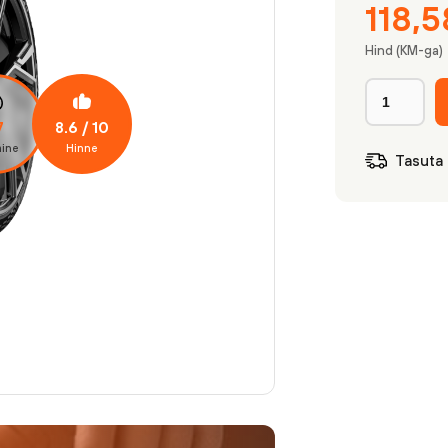
118,
Hind (KM-ga)
8.6
/ 10
7
ine
Hinne
Tasuta