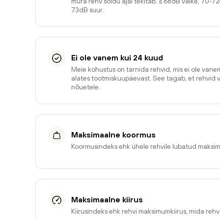
müra rehv sõidu ajal tekitab. ≤ 68dB väike, 70-7
73dB suur.
Ei ole vanem kui 24 kuud
Meie kohustus on tarnida rehvid, mis ei ole van
alates tootmiskuupäevast. See tagab, et rehvid 
nõuetele.
Maksimaalne koormus
Koormusindeks ehk ühele rehvile lubatud maksi
Maksimaalne kiirus
Kiirusindeks ehk rehvi maksimumkiirus, mida reh