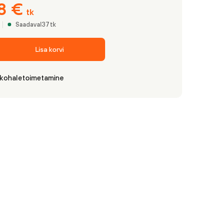
58
€
tk
Saadaval
37
tk
Lisa korvi
 kohaletoimetamine