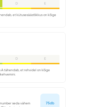
D
E
ähendab, et kütusesäästlikkus on kõige
D
E
 A tähendab, et rehvidel on kõige
kehvemini.
75db
n number seda vähem