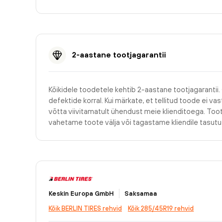
2-aastane tootjagarantii
Kõikidele toodetele kehtib 2-aastane tootjagarantii.
defektide korral. Kui märkate, et tellitud toode ei v
võtta viivitamatult ühendust meie klienditoega. Too
vahetame toote välja või tagastame kliendile tasu
Keskin Europa GmbH
Saksamaa
Kõik BERLIN TIRES rehvid
Kõik 285/45R19 rehvid