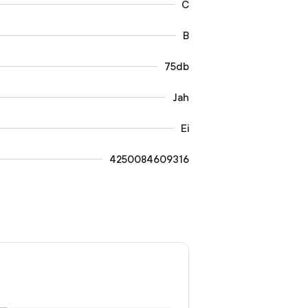
C
B
75db
Jah
Ei
4250084609316