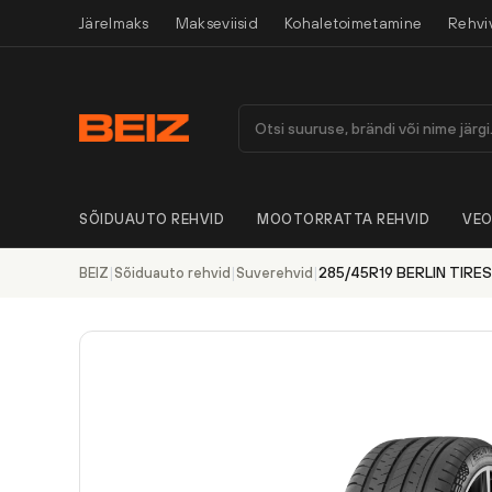
Järelmaks
Makseviisid
Kohaletoimetamine
Rehvi
SÕIDUAUTO REHVID
MOOTORRATTA REHVID
VEO
|
|
|
285/45R19 BERLIN TIRES
BEIZ
Sõiduauto rehvid
Suverehvid