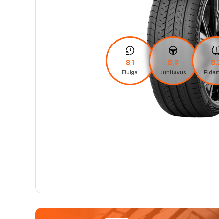
8.1
8.9
8.
Eluiga
Juhitavus
Pidam