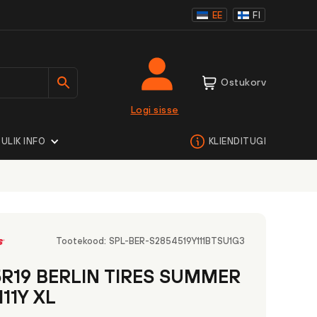
EE
FI
Ostukorv
Logi sisse
ULIK INFO
KLIENDITUGI
Tootekood:
SPL-BER-S2854519Y111BTSU1G3
5R19 BERLIN TIRES SUMMER
111Y XL