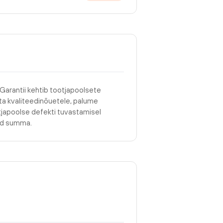
 Garantii kehtib tootjapoolsete
asta kvaliteedinõuetele, palume
tjapoolse defekti tuvastamisel
tud summa.