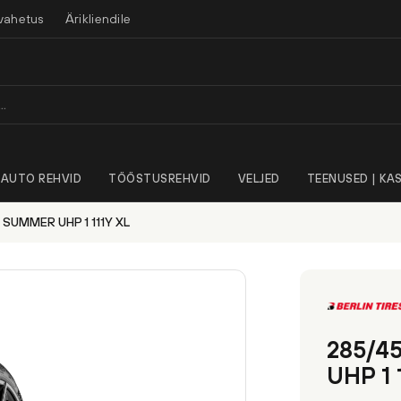
vahetus
Ärikliendile
AUTO REHVID
TÖÖSTUSREHVID
VELJED
TEENUSED | KAS
 SUMMER UHP 1 111Y XL
285/4
UHP 1 