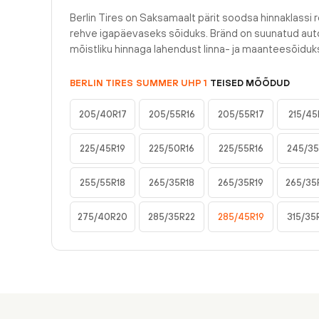
Berlin Tires on Saksamaalt pärit soodsa hinnaklassi r
rehve igapäevaseks sõiduks. Bränd on suunatud auto
mõistliku hinnaga lahendust linna- ja maanteesõiduk
BERLIN TIRES
SUMMER UHP 1
TEISED MÕÕDUD
205/40R17
205/55R16
205/55R17
215/45
225/45R19
225/50R16
225/55R16
245/35
255/55R18
265/35R18
265/35R19
265/35
275/40R20
285/35R22
285/45R19
315/35