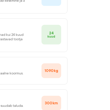
2dB keskmine ja ≥
24
emad kui 24 kuud
kuud
vastavad tootja
1090
kg
maalne koormus.
300
km
v suudab taluda.