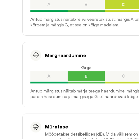
A
B
C
Antud märgistus näitab rehvi veeretakistust: märgis A t
kõrgem ja märgis G, et see on kõige madalam.
Märghaardumine
Kõrge
A
B
C
Antud märgistus näitab märja teega haardumine: märgis
parem haardumine ja märgisega G, et haarduvad kõige 
Müratase
Mõõdetakse detsibellides (dB). Mida väiksem o