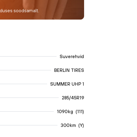
nduses soodsamalt.
Suverehvid
BERLIN TIRES
SUMMER UHP 1
285/45R19
1090
kg
(
111
)
300
km
(
Y
)