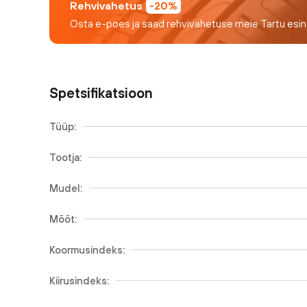
Rehvivahetus
-20%
Osta e-poes ja saad rehvivahetuse meie Tartu esi
Spetsifikatsioon
Tüüp:
Tootja:
Mudel:
Mõõt:
Koormusindeks:
Kiirusindeks: