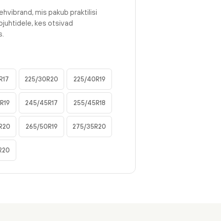
ehvibrand, mis pakub praktilisi
juhtidele, kes otsivad
s.
R17
225/30R20
225/40R19
R19
245/45R17
255/45R18
R20
265/50R19
275/35R20
R20